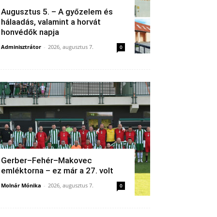
Augusztus 5. – A győzelem és
hálaadás, valamint a horvát
honvédők napja
Adminisztrátor
-
2026, augusztus 7.
0
Gerber–Fehér–Makovec
emléktorna – ez már a 27. volt
Molnár Mónika
-
2026, augusztus 7.
0