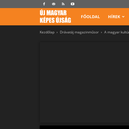
Képes
FŐOLDAL
HÍREK
Kezdőlap
Drávatáj magazinműsor
A magyar kultú
Újság