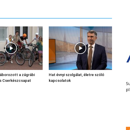
áborozott a zágrábi
Hat évnyi szolgálat, életre szóló
ós Cserkészcsapat
kapcsolatok
Su
pl