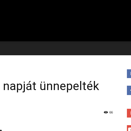
 napját ünnepelték
66