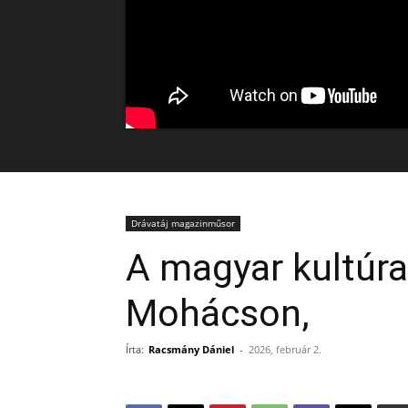
Drávatáj magazinműsor
A magyar kultúra
Mohácson,
Írta:
Racsmány Dániel
-
2026, február 2.