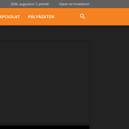
2026, augusztus 7, péntek
Vijesti na hrvatskom
APCSOLAT
PÁLYÁZATOK