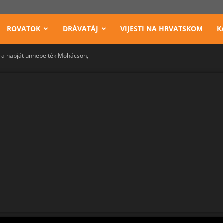
ROVATOK
DRÁVATÁJ
VIJESTI NA HRVATSKOM
K
ra napját ünnepelték Mohácson,