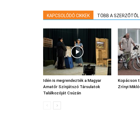
KAPCSOLÓDÓ CIKKEK
TÖBB A SZERZŐTŐL
Idén is megrendezték a Magyar
Kopácson t
Amatőr Színjátszó Társulatok
Zrínyi Mikl
Találkozóját Csúzán