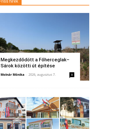
Friss hírek
Megkezdődött a Főherceglak–
Sárok közötti út építése
Molnár Mónika
-
2026, augusztus 7.
0