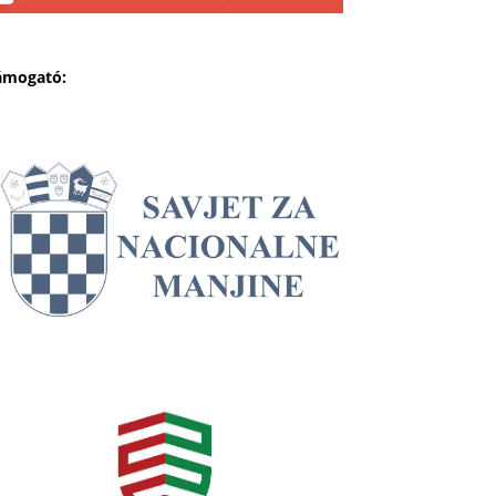
ámogató: