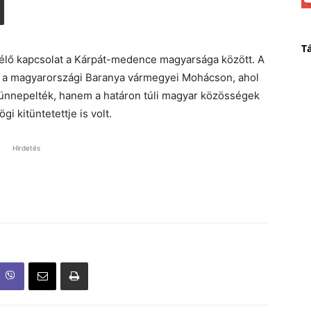
T
élő kapcsolat a Kárpát-medence magyarsága között. A
k a magyarországi Baranya vármegyei Mohácson, ahol
ünnepelték, hanem a határon túli magyar közösségek
 kitüntetettje is volt.
Hirdetés