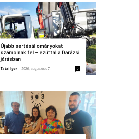
Újabb sertésállományokat
számolnak fel – ezúttal a Darázsi
járásban
Tatai Igor
-
2026, augusztus 7.
0