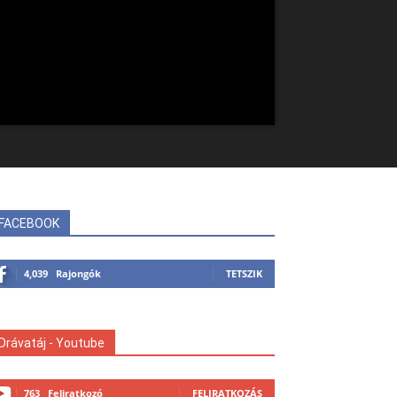
FACEBOOK
4,039
Rajongók
TETSZIK
Drávatáj - Youtube
763
Feliratkozó
FELIRATKOZÁS