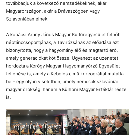
továbbadjuk a következő nemzedékeknek, akár
Magyarországon, akár a Drávaszögben vagy
Szlavóniában élnek.
A kopácsi Arany János Magyar Kultúregyesület felnőtt
néptánccsoportjának, a Tavirózsának az előadása azt
bizonyította, hogy a hagyomány élő és megtartó erő,
amely generációkat köt össze. Ugyanezt az üzenetet
hordozta a Kórógy Magyar Hagyományőrző Egyesület
fellépése is, amely a Kebeles című koreográfiát mutatta
be – egy olyan viseletben, amely nemcsak szlavóniai
magyar örökség, hanem a Külhoni Magyar Értéktár része
is.