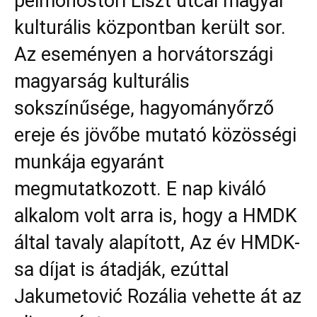
pélmonostori Liszt utcai magyar
kulturális központban került sor.
Az eseményen a horvátországi
magyarság kulturális
sokszínűsége, hagyományőrző
ereje és jövőbe mutató közösségi
munkája egyaránt
megmutatkozott. E nap kiváló
alkalom volt arra is, hogy a HMDK
által tavaly alapított, Az év HMDK-
sa díjat is átadják, ezúttal
Jakumetović Rozália vehette át az