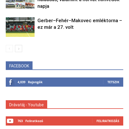
napja
Gerber–Fehér–Makovec emléktorna –
ez már a 27. volt
FACEBOOK
4,039
Rajongók
TETSZIK
Drávatáj - Youtube
763
Feliratkozó
FELIRATKOZÁS