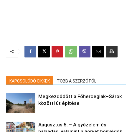
KAPCSOLÓDÓ CIKKEK
TÖBB A SZERZŐTŐL
Megkezdődött a Főherceglak–Sárok
közötti út építése
Augusztus 5. – A győzelem és
hálaadás, valamint a horvát honvédők