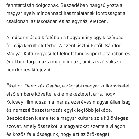
fenntartásán dolgoznak. Beszédében hangsúlyozta a
magyar nyelv mindennapi használatának fontosságát a
családban, az iskolában és az egyházi életben.
A műsor második felében a hagyomány egyik színpadi
formája került előtérbe. A szentlászlói Petőfi Sándor
Magyar Kultúregyesület felnőtt tánccsoportja táncban és
énekben fogalmazta meg mindazt, amit a szó sokszor
nem képes kifejezni.
Őket dr.
Demcsák Csaba
, a zágrábi magyar külképviselet
első embere követte, aki emlékeztetett arra, hogy
Kölcsey Himnusza ma már az ezeréves magyar államiság
és nemzeti összetartozás egyik legfőbb jelképe.
Beszédében kiemelte: a magyar kultúra az a különleges
szövet, amely összeköti a magyarokat szerte a világon,
és közös felelősségünk, hogy ezt az örökséget