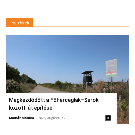
Friss hírek
Megkezdődött a Főherceglak–Sárok
közötti út építése
Molnár Mónika
-
2026, augusztus 7.
0