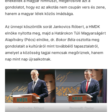
énekelték a magyar himnuszt, megerősítve azt a
gondolatot, hogy ez az alkotás nem csupán vers és zene,
hanem a magyar lélek közös imádsága.
Az ünnepi köszöntők sorát Jankovics Róbert, a HMDK
elnöke nyitotta meg, majd a Határokon Túli Magyarságért
Alapítvány (Pécs) elnöke, dr.
Bokor Béla
osztotta meg
gondolatait a kultúráról mint továbbélő tapasztalatról,
amelyet a közösség tagjai nemcsak megőriznek, hanem
nap mint nap újraalkotnak.
Jankovics Róbert
Demcsák Csaba