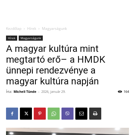
Kezdőlap
Hírek
Magyarságunk
Hírek
Magyarságunk
A magyar kultúra mint
megtartó erő– a HMDK
ünnepi rendezvénye a
magyar kultúra napján
Írta:
Micheli Tünde
-
2026, január 29.
164