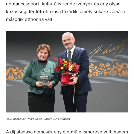
néptánccsoport, kulturális rendezvények és egy olyan
közösségi tér létrehozása fűződik, amely sokak számára
második otthonná vált.
Jakumetović Rozália és Jankovics Róbert
A díj átadása nemcsak egy életmű elismerése volt, hanem