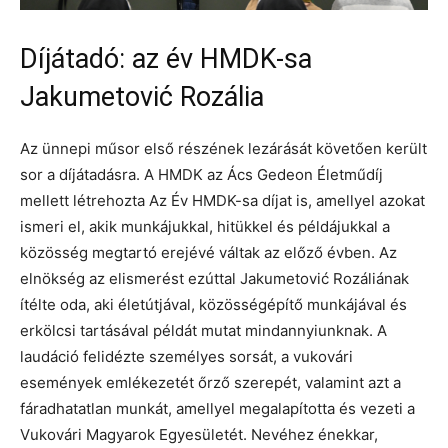
Díjátadó: az év HMDK-sa
Jakumetović Rozália
Az ünnepi műsor első részének lezárását követően került
sor a díjátadásra. A HMDK az Ács Gedeon Életműdíj
mellett létrehozta Az Év HMDK-sa díjat is, amellyel azokat
ismeri el, akik munkájukkal, hitükkel és példájukkal a
közösség megtartó erejévé váltak az előző évben. Az
elnökség az elismerést ezúttal Jakumetović Rozáliának
ítélte oda, aki életútjával, közösségépítő munkájával és
erkölcsi tartásával példát mutat mindannyiunknak. A
laudáció felidézte személyes sorsát, a vukovári
események emlékezetét őrző szerepét, valamint azt a
fáradhatatlan munkát, amellyel megalapította és vezeti a
Vukovári Magyarok Egyesületét. Nevéhez énekkar,