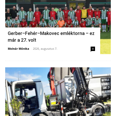
Gerber–Fehér–Makovec emléktorna – ez
már a 27. volt
Molnár Mónika
-
2026, augusztus 7.
0