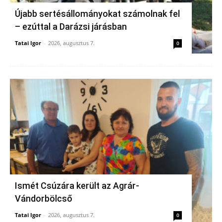
Újabb sertésállományokat számolnak fel
– ezúttal a Darázsi járásban
Tatai Igor
-
2026, augusztus 7.
0
Ismét Csúzára került az Agrár-
Vándorbölcső
Tatai Igor
-
2026, augusztus 7.
0