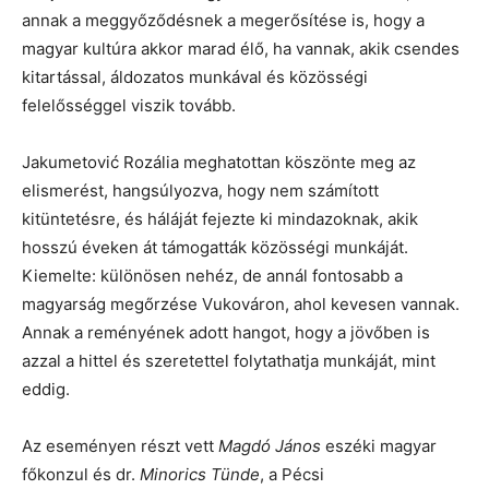
annak a meggyőződésnek a megerősítése is, hogy a
magyar kultúra akkor marad élő, ha vannak, akik csendes
kitartással, áldozatos munkával és közösségi
felelősséggel viszik tovább.
Jakumetović Rozália meghatottan köszönte meg az
elismerést, hangsúlyozva, hogy nem számított
kitüntetésre, és háláját fejezte ki mindazoknak, akik
hosszú éveken át támogatták közösségi munkáját.
Kiemelte: különösen nehéz, de annál fontosabb a
magyarság megőrzése Vukováron, ahol kevesen vannak.
Annak a reményének adott hangot, hogy a jövőben is
azzal a hittel és szeretettel folytathatja munkáját, mint
eddig.
Az eseményen részt vett
Magdó János
eszéki magyar
főkonzul és dr.
Minorics Tünde
, a Pécsi