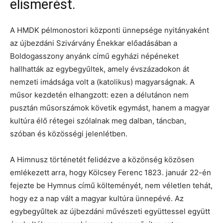
elismerést.
A HMDK pélmonostori központi ünnepsége nyitányaként
az újbezdáni Szivárvány Énekkar előadásában a
Boldogasszony anyánk című egyházi népéneket
hallhatták az egybegyűltek, amely évszázadokon át
nemzeti imádsága volt a (katolikus) magyarságnak. A
műsor kezdetén elhangzott: ezen a délutánon nem
pusztán műsorszámok követik egymást, hanem a magyar
kultúra élő rétegei szólalnak meg dalban, táncban,
szóban és közösségi jelenlétben.
A Himnusz történetét felidézve a közönség közösen
emlékezett arra, hogy Kölcsey Ferenc 1823. január 22-én
fejezte be Hymnus című költeményét, nem véletlen tehát,
hogy ez a nap vált a magyar kultúra ünnepévé. Az
egybegyűltek az újbezdáni művészeti együttessel együtt