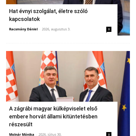
Hat évnyi szolgálat, életre szóló
kapcsolatok
Racsmány Dániel
-
2026, augusztus 3.
0
A zágrábi magyar külképviselet első
embere horvát állami kitüntetésben
részesült
Molnár Mónika
-
2026, július 30.
0