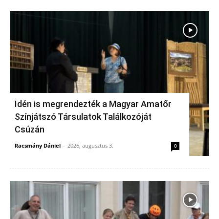
Idén is megrendezték a Magyar Amatőr
Színjátszó Társulatok Találkozóját
Csúzán
Racsmány Dániel
-
2026, augusztus 3.
0