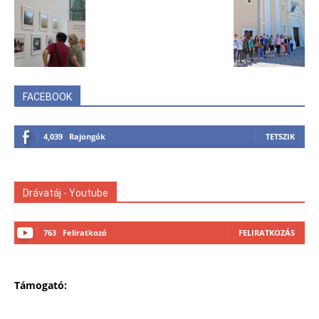
FACEBOOK
4,039
Rajongók
TETSZIK
Drávatáj - Youtube
763
Feliratkozó
FELIRATKOZÁS
Támogató: