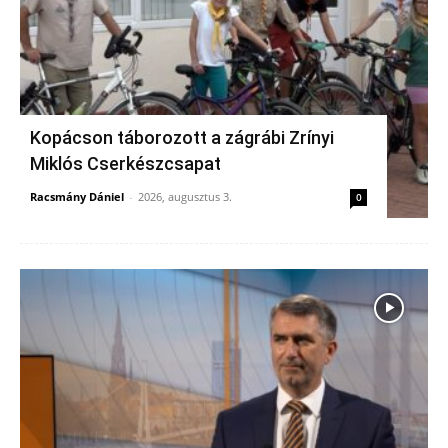
Kopácson táborozott a zágrábi Zrínyi
Miklós Cserkészcsapat
Racsmány Dániel
-
2026, augusztus 3.
0