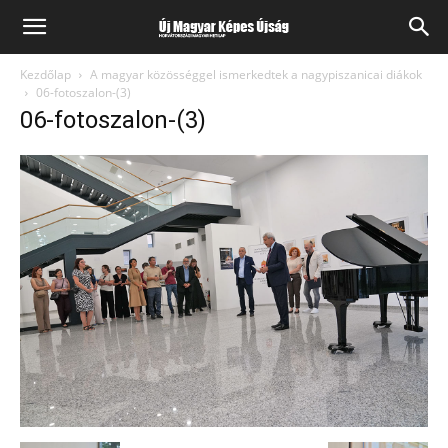
Kezdőlap
A magyar közösséggel ismerkedtek a nagypiszanicai diákok
06-fotoszalon-(3)
06-fotoszalon-(3)