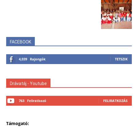
FACEBOOK
4,039
Rajongók
TETSZIK
Drávatáj - Youtube
763
Feliratkozó
FELIRATKOZÁS
Támogató: