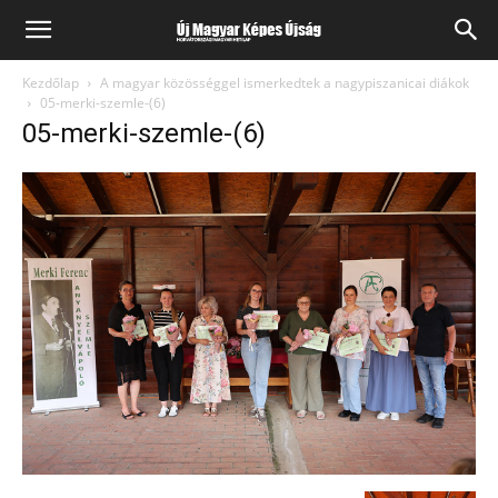
Kezdőlap
A magyar közösséggel ismerkedtek a nagypiszanicai diákok
05-merki-szemle-(6)
05-merki-szemle-(6)