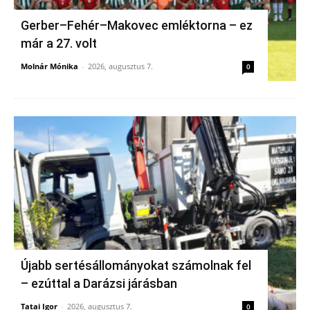
Gerber–Fehér–Makovec emléktorna – ez
már a 27. volt
Molnár Mónika
-
2026, augusztus 7.
0
Újabb sertésállományokat számolnak fel
– ezúttal a Darázsi járásban
Tatai Igor
-
2026, augusztus 7.
0