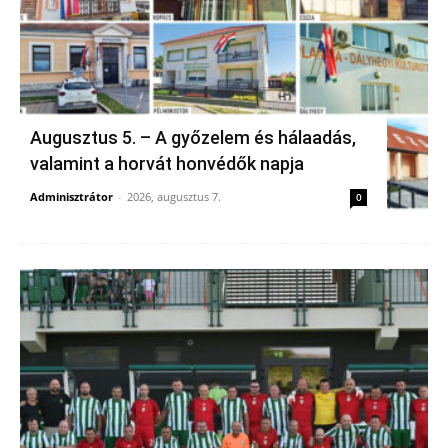
Augusztus 5. – A győzelem és hálaadás,
valamint a horvát honvédők napja
Adminisztrátor
-
2026, augusztus 7.
0