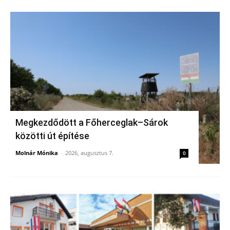
Megkezdődött a Főherceglak–Sárok
közötti út építése
Molnár Mónika
-
2026, augusztus 7.
0