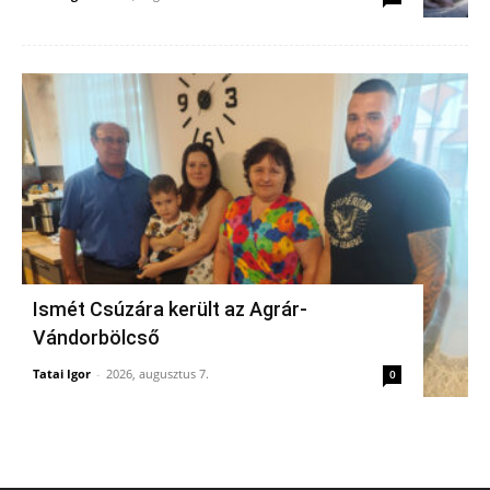
Ismét Csúzára került az Agrár-
Vándorbölcső
Tatai Igor
-
2026, augusztus 7.
0