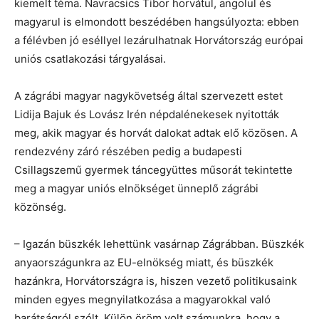
kiemelt téma. Navracsics Tibor horvátul, angolul és
magyarul is elmondott beszédében hangsúlyozta: ebben
a félévben jó eséllyel lezárulhatnak Horvátország európai
uniós csatlakozási tárgyalásai.
A zágrábi magyar nagykövetség által szervezett estet
Lidija Bajuk és Lovász Irén népdalénekesek nyitották
meg, akik magyar és horvát dalokat adtak elő közösen. A
rendezvény záró részében pedig a budapesti
Csillagszemű gyermek táncegyüttes műsorát tekintette
meg a magyar uniós elnökséget ünneplő zágrábi
közönség.
– Igazán büszkék lehettünk vasárnap Zágrábban. Büszkék
anyaországunkra az EU-elnökség miatt, és büszkék
hazánkra, Horvátországra is, hiszen vezető politikusaink
minden egyes megnyilatkozása a magyarokkal való
barátságról szólt. Külön öröm volt számunkra, hogy a