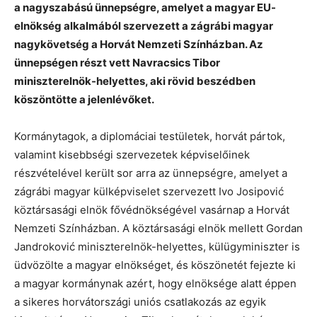
a nagyszabású ünnepségre, amelyet a magyar EU-
elnökség alkalmából szervezett a zágrábi magyar
nagykövetség a Horvát Nemzeti Színházban.
Az
ünnepségen részt vett Navracsics Tibor
miniszterelnök-helyettes, aki rövid beszédben
köszöntötte a jelenlévőket.
Kormánytagok, a diplomáciai testületek, horvát pártok,
valamint kisebbségi szervezetek képviselőinek
részvételével került sor arra az ünnepségre, amelyet a
zágrábi magyar külképviselet szervezett Ivo Josipović
köztársasági elnök fővédnökségével vasárnap a Horvát
Nemzeti Színházban. A köztársasági elnök mellett Gordan
Jandroković miniszterelnök-helyettes, külügyminiszter is
üdvözölte a magyar elnökséget, és köszönetét fejezte ki
a magyar kormánynak azért, hogy elnöksége alatt éppen
a sikeres horvátországi uniós csatlakozás az egyik