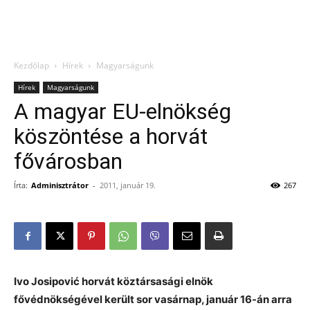
Kezdőlap
Hírek
Magyarságunk
Hírek
Magyarságunk
A magyar EU-elnökség
köszöntése a horvát
fővárosban
Írta:
Adminisztrátor
-
2011, január 19.
267
Ivo Josipović horvát köztársasági elnök
fővédnökségével került sor vasárnap, janu
ár 16-án arra