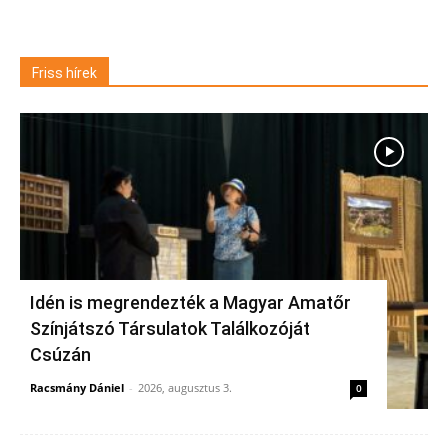
Friss hírek
Idén is megrendezték a Magyar Amatőr
Színjátszó Társulatok Találkozóját
Csúzán
Racsmány Dániel
-
2026, augusztus 3.
0