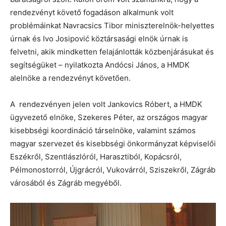
rendezvényt követő fogadáson alkalmunk volt
problémáinkat Navracsics Tibor miniszterelnök-helyettes
úrnak és Ivo Josipović köztársasági elnök úrnak is
felvetni, akik mindketten felajánlották közbenjárásukat és
segítségüket – nyilatkozta Andócsi János, a HMDK
alelnöke a rendezvényt követően.
A rendezvényen jelen volt Jankovics Róbert, a HMDK
ügyvezető elnöke, Szekeres Péter, az országos magyar
kisebbségi koordináció társelnöke, valamint számos
magyar szervezet és kisebbségi önkormányzat képviselői
Eszékről, Szentlászlóról, Harasztiból, Kopácsról,
Pélmonostorról, Újgrácról, Vukovárról, Sziszekről, Zágráb
városából és Zágráb megyéből.