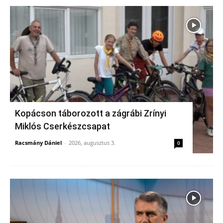
Kopácson táborozott a zágrábi Zrínyi
Miklós Cserkészcsapat
Racsmány Dániel
-
2026, augusztus 3.
0