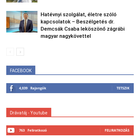
Hatévnyi szolgálat, életre szóló
kapcsolatok – Beszélgetés dr.
Demcsák Csaba leköszönő zágrábi
magyar nagykövettel
FACEBOOK
4,039
Rajongók
TETSZIK
Drávatáj - Youtube
763
Feliratkozó
FELIRATKOZÁS