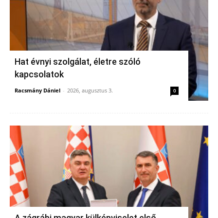
Hat évnyi szolgálat, életre szóló
kapcsolatok
Racsmány Dániel
-
2026, augusztus 3.
0
A zágrábi magyar külképviselet első