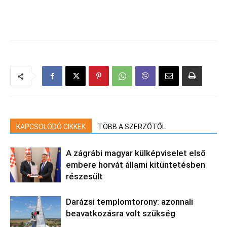
KAPCSOLÓDÓ CIKKEK
TÖBB A SZERZŐTŐL
A zágrábi magyar külképviselet első
embere horvát állami kitüntetésben
részesült
Darázsi templomtorony: azonnali
beavatkozásra volt szükség