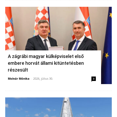
A zágrábi magyar külképviselet első
embere horvát állami kitüntetésben
részesült
Molnár Mónika
-
2026, július 30.
0