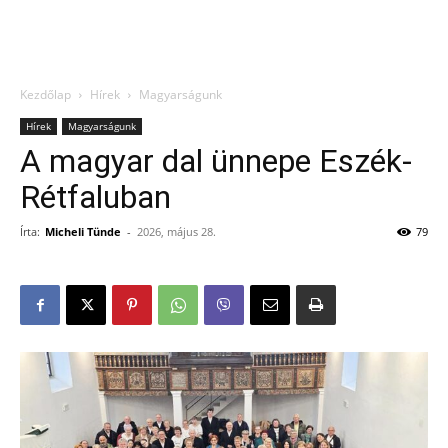
Kezdőlap
Hírek
Magyarságunk
Hírek
Magyarságunk
A magyar dal ünnepe Eszék-
Rétfaluban
Írta:
Micheli Tünde
-
2026, május 28.
79