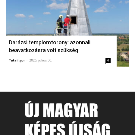
Darázsi templomtorony: azonnali
beavatkozásra volt szükség
Tatai Igor
-
2026, július 30.
0