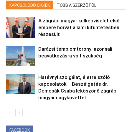
KAPCSOLÓDÓ CIKKEK
TÖBB A SZERZŐTŐL
A zágrábi magyar külképviselet első
embere horvát állami kitüntetésben
részesült
Darázsi templomtorony: azonnali
beavatkozásra volt szükség
Hatévnyi szolgálat, életre szóló
kapcsolatok – Beszélgetés dr.
Demcsák Csaba leköszönő zágrábi
magyar nagykövettel
FACEBOOK