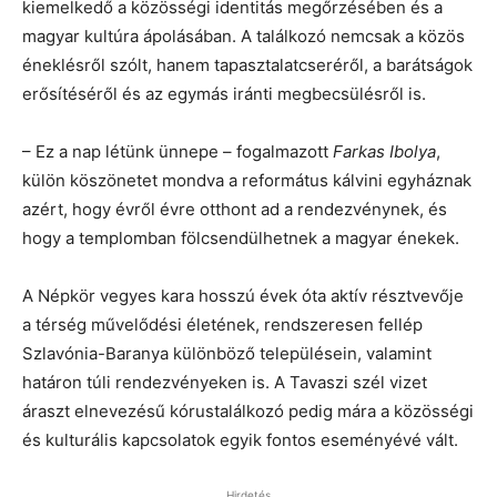
kiemelkedő a közösségi identitás megőrzésében és a
magyar kultúra ápolásában. A találkozó nemcsak a közös
éneklésről szólt, hanem tapasztalatcseréről, a barátságok
erősítéséről és az egymás iránti megbecsülésről is.
– Ez a nap létünk ünnepe – fogalmazott
Farkas Ibolya
,
külön köszönetet mondva a református kálvini egyháznak
azért, hogy évről évre otthont ad a rendezvénynek, és
hogy a templomban fölcsendülhetnek a magyar énekek.
A Népkör vegyes kara hosszú évek óta aktív résztvevője
a térség művelődési életének, rendszeresen fellép
Szlavónia-Baranya különböző településein, valamint
határon túli rendezvényeken is. A Tavaszi szél vizet
áraszt elnevezésű kórustalálkozó pedig mára a közösségi
és kulturális kapcsolatok egyik fontos eseményévé vált.
Hirdetés