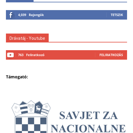
4,039
Rajongók
TETSZIK
Drávatáj - Youtube
763
Feliratkozó
FELIRATKOZÁS
Támogató: