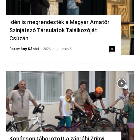
Idén is megrendezték a Magyar Amatőr
Színjátszó Társulatok Találkozóját
Csúzán
Racsmány Dániel
-
2026, augusztus 3.
0
Kopácson táborozott a zágrábi Zrínyi