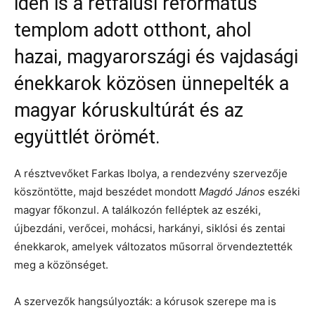
idén is a rétfalusi református
templom adott otthont, ahol
hazai, magyarországi és vajdasági
énekkarok közösen ünnepelték a
magyar kóruskultúrát és az
együttlét örömét.
A résztvevőket Farkas Ibolya, a rendezvény szervezője
köszöntötte, majd beszédet mondott
Magdó János
eszéki
magyar főkonzul. A találkozón felléptek az eszéki,
újbezdáni, verőcei, mohácsi, harkányi, siklósi és zentai
énekkarok, amelyek változatos műsorral örvendeztették
meg a közönséget.
A szervezők hangsúlyozták: a kórusok szerepe ma is