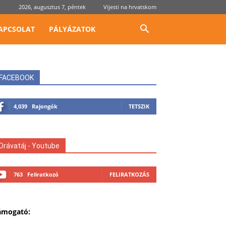
2026, augusztus 7, péntek
Vijesti na hrvatskom
APCSOLAT
PÁLYÁZATOK
FACEBOOK
4,039
Rajongók
TETSZIK
Drávatáj - Youtube
763
Feliratkozó
FELIRATKOZÁS
ámogató: