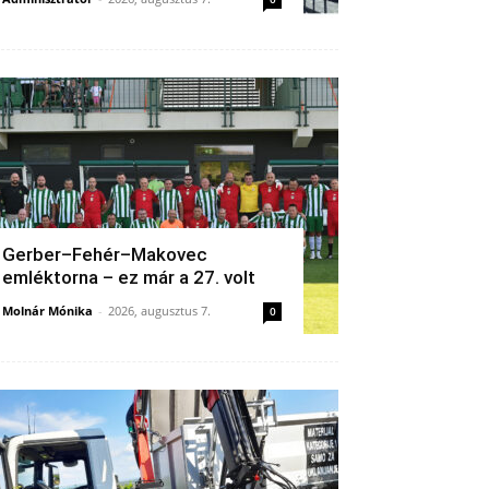
Gerber–Fehér–Makovec
emléktorna – ez már a 27. volt
Molnár Mónika
-
2026, augusztus 7.
0