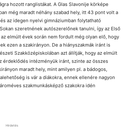
ságra hozott ranglistákat. A Glas Slavonije körképe
ban még maradt néhány szabad hely, itt 43 pont volt a
ődés az idegen nyelvi gimnáziumban folytatható
 Sokan szeretnének autószerelőnek tanulni, így az Első
y az elmúlt évek során nem fordult még olyan elő, hogy
ek ezen a szakirányon. De a hiányszakmák iránt is
szeti Szakközépiskolában azt állítják, hogy az elmúlt
 érdeklődés intézményük iránt, szinte az összes
irányon maradt hely, mint amilyen pl. a bádogos,
nkalehetőség is vár a diákokra, ennek ellenére nagyon
a hároméves szakmunkásképző szakokra idén
Hirdetés