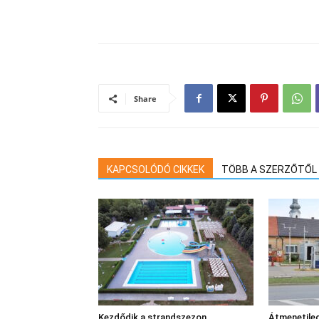
Share
KAPCSOLÓDÓ CIKKEK
TÖBB A SZERZŐTŐL
Kezdődik a strandszezon
Átmenetileg