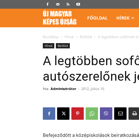
Képes
FŐOLDAL
HÍREK
Újság
Kezdőlap
Hírek
Belföld
A legtöbben sofőrnek és
Hírek
Belföld
A legtöbben sof
autószerelőnek j
Írta:
Adminisztrátor
-
2012, július 10.
Befejeződött a középiskolások beiratkozásá