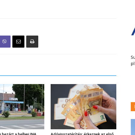
Su
pl
 bezárt a bellyei INA
Adóvisszatérítés: érkeznek az első