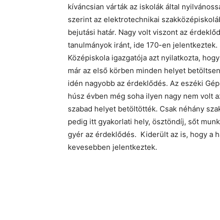
kíváncsian várták az iskolák által nyilvános
szerint az elektrotechnikai szakközépiskolá
bejutási határ. Nagy volt viszont az érdekl
tanulmányok iránt, ide 170-en jelentkeztek.
Középiskola igazgatója azt nyilatkozta, hog
már az első körben minden helyet betöltsen
idén nagyobb az érdeklődés. Az eszéki Gépé
húsz évben még soha ilyen nagy nem volt az
szabad helyet betöltötték. Csak néhány szak
pedig itt gyakorlati hely, ösztöndíj, sőt mu
gyér az érdeklődés. Kiderült az is, hogy 
kevesebben jelentkeztek.