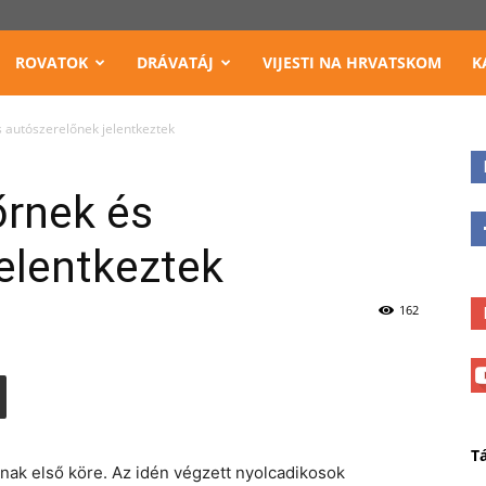
ROVATOK
DRÁVATÁJ
VIJESTI NA HRVATSKOM
K
 autószerelőnek jelentkeztek
őrnek és
elentkeztek
162
T
nak első köre. Az idén végzett nyolcadikosok