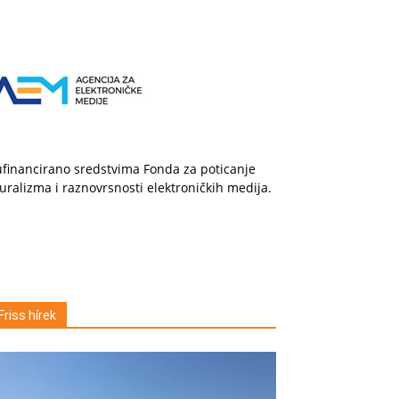
financirano sredstvima Fonda za poticanje
uralizma i raznovrsnosti elektroničkih medija.
Friss hírek