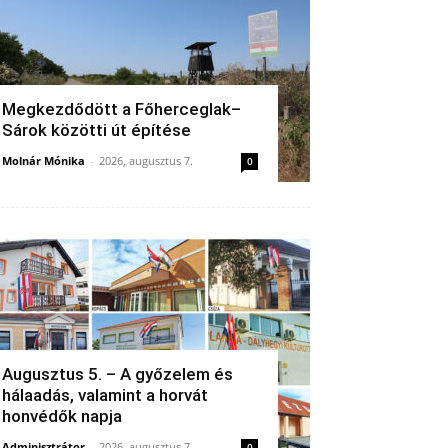
Megkezdődött a Főherceglak–
Sárok közötti út építése
Molnár Mónika
-
2026, augusztus 7.
0
Augusztus 5. – A győzelem és
hálaadás, valamint a horvát
honvédők napja
Adminisztrátor
-
2026, augusztus 7.
0