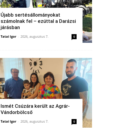
Újabb sertésállományokat
számolnak fel – ezúttal a Darázsi
járásban
Tatai Igor
-
2026, augusztus 7.
0
Ismét Csúzára került az Agrár-
Vándorbölcső
Tatai Igor
-
2026, augusztus 7.
0