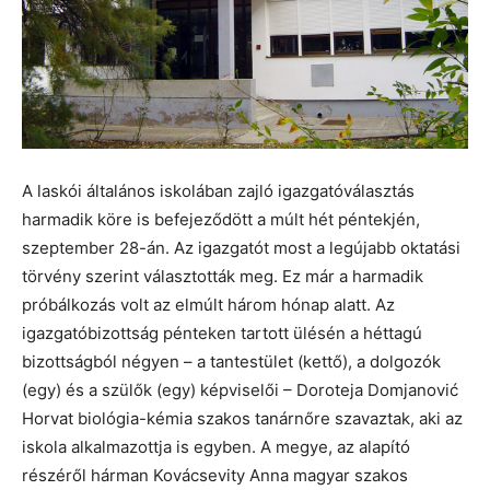
A laskói általános iskolában zajló igazgatóválasztás
harmadik köre is befejeződött a múlt hét péntekjén,
szeptember 28-án. Az igazgatót most a legújabb oktatási
törvény szerint választották meg. Ez már a harmadik
próbálkozás volt az elmúlt három hónap alatt. Az
igazgatóbizottság pénteken tartott ülésén a héttagú
bizottságból négyen – a tantestület (kettő), a dolgozók
(egy) és a szülők (egy) képviselői – Doroteja Domjanović
Horvat biológia-kémia szakos tanárnőre szavaztak, aki az
iskola alkalmazottja is egyben. A megye, az alapító
részéről hárman Kovácsevity Anna magyar szakos