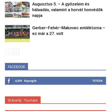
Augusztus 5. – A győzelem és
hálaadás, valamint a horvát honvédők
napja
Gerber–Fehér–Makovec emléktorna –
ez már a 27. volt
FACEBOOK
4,039
Rajongók
TETSZIK
Drávatáj - Youtube