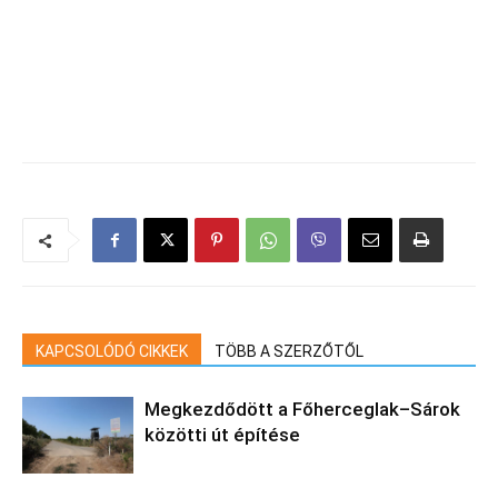
KAPCSOLÓDÓ CIKKEK
TÖBB A SZERZŐTŐL
Megkezdődött a Főherceglak–Sárok
közötti út építése