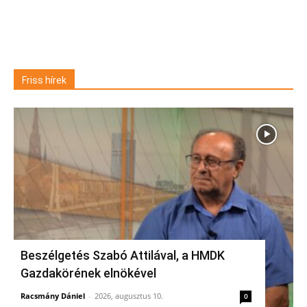
Friss hírek
Beszélgetés Szabó Attilával, a HMDK
Gazdakörének elnökével
Racsmány Dániel
-
2026, augusztus 10.
0