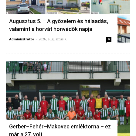
Augusztus 5. – A győzelem és hálaadás,
valamint a horvát honvédők napja
Adminisztrátor
-
2026, augusztus 7.
0
Gerber–Fehér–Makovec emléktorna – ez
már a 27. volt