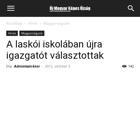
Kezdőlap
Hírek
Magyarságunk
Hírek
Magyarságunk
A laskói iskolában újra
igazgatót választottak
Írta:
Adminisztrátor
-
2012, október 3.
142