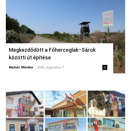
Megkezdődött a Főherceglak–Sárok
közötti út építése
Molnár Mónika
-
2026, augusztus 7.
0