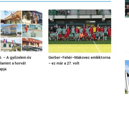
. – A győzelem és
Gerber–Fehér–Makovec emléktorna
alamint a horvát
– ez már a 27. volt
apja