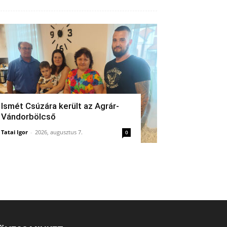
Ismét Csúzára került az Agrár-
Vándorbölcső
Tatai Igor
-
2026, augusztus 7.
0