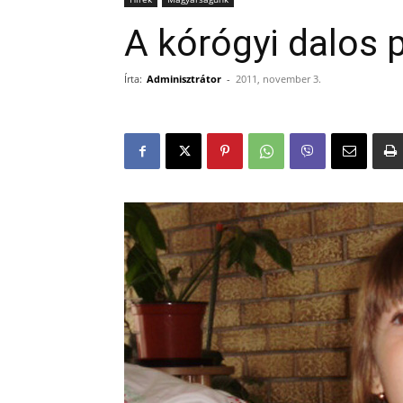
A kórógyi dalos p
Írta:
Adminisztrátor
-
2011, november 3.