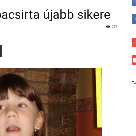
acsirta újabb sikere
277
T