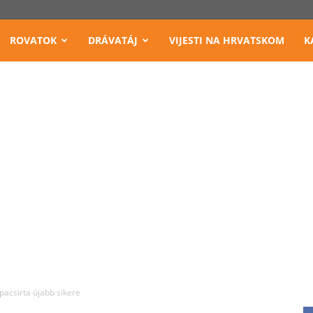
ROVATOK
DRÁVATÁJ
VIJESTI NA HRVATSKOM
K
pacsirta újabb sikere