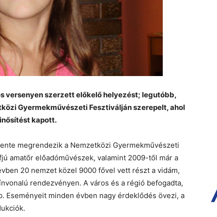
s versenyen szerzett előkelő helyezést; legutóbb,
közi Gyermekművészeti Fesztiválján szerepelt, ahol
nősítést kapott.
évente megrendezik a Nemzetközi Gyermekművészeti
ifjú amatőr előadóművészek, valamint 2009-től már a
z évben 20 nemzet közel 9000 fővel vett részt a vidám,
zínvonalú rendezvényen. A város és a régió befogadta,
b. Eseményeit minden évben nagy érdeklődés övezi, a
dukciók.