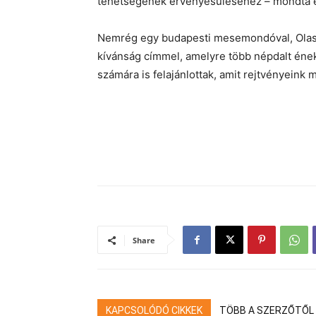
tehetségének érvényesüléséhez – mondta e
Nemrég egy budapesti mesemondóval, Olasz
kívánság címmel, amelyre több népdalt ének
számára is felajánlottak, amit rejtvényeink 
Share
KAPCSOLÓDÓ CIKKEK
TÖBB A SZERZŐTŐL