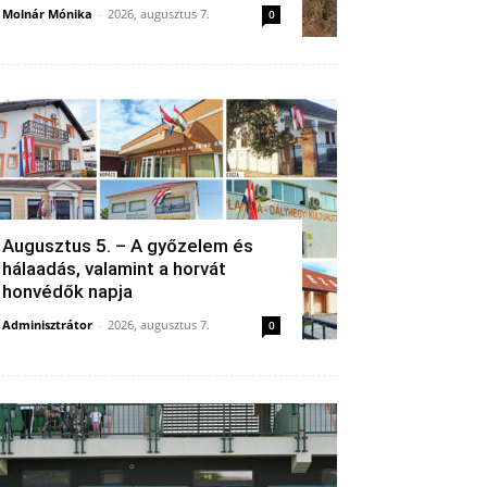
Molnár Mónika
-
2026, augusztus 7.
0
Augusztus 5. – A győzelem és
hálaadás, valamint a horvát
honvédők napja
Adminisztrátor
-
2026, augusztus 7.
0