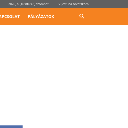
2026, augusztus 8, szombat
Vijesti na hrvatskom
APCSOLAT
PÁLYÁZATOK