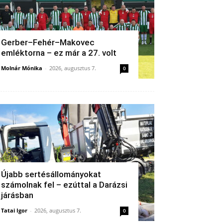
Gerber–Fehér–Makovec
emléktorna – ez már a 27. volt
Molnár Mónika
-
2026, augusztus 7.
0
Újabb sertésállományokat
számolnak fel – ezúttal a Darázsi
járásban
Tatai Igor
-
2026, augusztus 7.
0