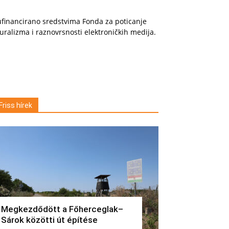
financirano sredstvima Fonda za poticanje
uralizma i raznovrsnosti elektroničkih medija.
Friss hírek
Megkezdődött a Főherceglak–
Sárok közötti út építése