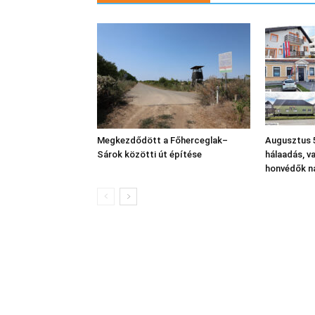
Megkezdődött a Főherceglak–
Augusztus 5
Sárok közötti út építése
hálaadás, v
honvédők n