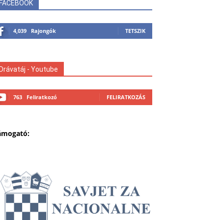
FACEBOOK
4,039
Rajongók
TETSZIK
Drávatáj - Youtube
763
Feliratkozó
FELIRATKOZÁS
ámogató: