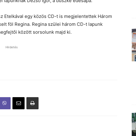
l lapunknak Dezső Igor, a büszke édesapa.
 Etelkával egy közös CD-t is megjelentettek Három
elt föl Regina. Regina szülei három CD-t lapunk
megfejtői között sorsolunk majd ki.
Hirdetés