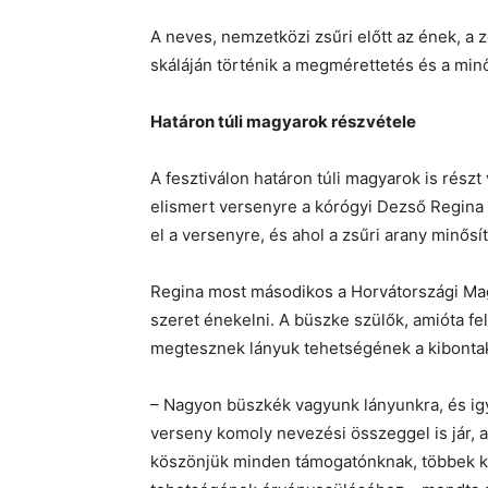
A neves, nemzetközi zsűri előtt az ének, 
skáláján történik a megmérettetés és a minő
Határon túli magyarok részvétele
A fesztiválon határon túli magyarok is részt 
elismert versenyre a kórógyi Dezső Regina i
el a versenyre, és ahol a zsűri arany minősí
Regina most másodikos a Horvátországi Mag
szeret énekelni. A büszke szülők, amióta f
megtesznek lányuk tehetségének a kibontak
– Nagyon büszkék vagyunk lányunkra, és i
verseny komoly nevezési összeggel is jár, 
köszönjük minden támogatónknak, többek kö