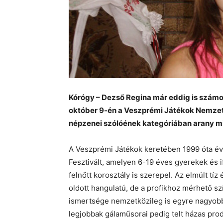
Kórógy – Dezső Regina már eddig is számo
október 9-én a Veszprémi Játékok Nemzet
népzenei szólóének kategóriában arany mi
A Veszprémi Játékok keretében 1999 óta 
Fesztivált, amelyen 6-19 éves gyerekek és 
felnőtt korosztály is szerepel. Az elmúlt tí
oldott hangulatú, de a profikhoz mérhető s
ismertsége nemzetközileg is egyre nagyob
legjobbak gálaműsorai pedig telt házas pro