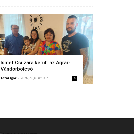
Ismét Csúzára került az Agrár-
Vándorbölcső
Tatai Igor
-
2026, augusztus 7.
0