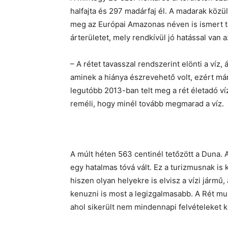
halfajta és 297 madárfaj él. A madarak közül 
meg az Európai Amazonas néven is ismert te
árterületet, mely rendkívül jó hatással van a
– A rétet tavasszal rendszerint elönti a ví
aminek a hiánya észrevehető volt, ezért má
legutóbb 2013-ban telt meg a rét életadó v
reméli, hogy minél tovább megmarad a víz.
A múlt héten 563 centinél tetőzött a Duna.
egy hatalmas tóvá vált. Ez a turizmusnak is 
hiszen olyan helyekre is elvisz a vízi járm
kenuzni is most a legizgalmasabb. A Rét munk
ahol sikerült nem mindennapi felvételeket 