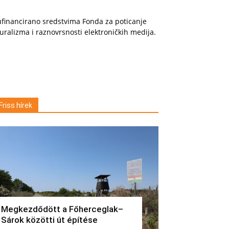
financirano sredstvima Fonda za poticanje
uralizma i raznovrsnosti elektroničkih medija.
Friss hírek
Megkezdődött a Főherceglak–
Sárok közötti út építése