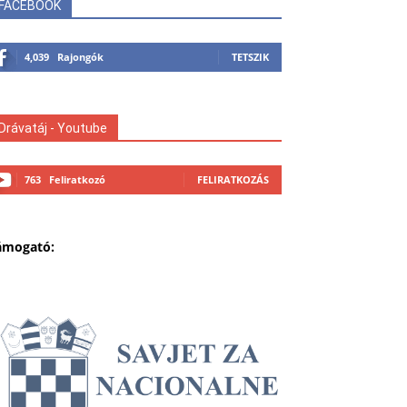
FACEBOOK
4,039
Rajongók
TETSZIK
Drávatáj - Youtube
763
Feliratkozó
FELIRATKOZÁS
ámogató: