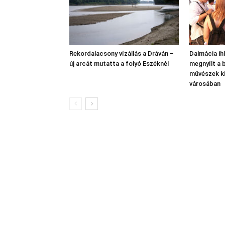
Rekordalacsony vízállás a Dráván –
Dalmácia ih
új arcát mutatta a folyó Eszéknél
megnyílt a 
művészek ki
városában