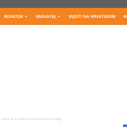
ROVATOK
DRÁVATÁJ
VIJESTI NA HRVATSKOM
K
y, ahol az áradás szívesen látott vendég