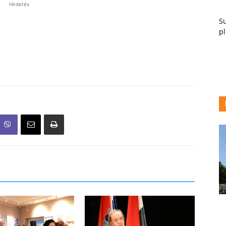
Hirdetés
Su
pl