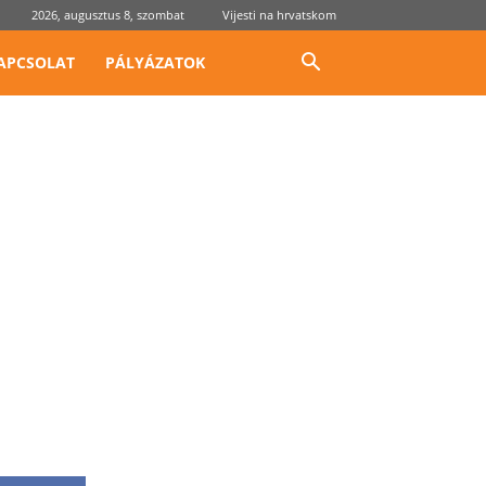
2026, augusztus 8, szombat
Vijesti na hrvatskom
APCSOLAT
PÁLYÁZATOK