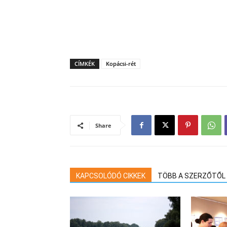
CÍMKÉK
Kopácsi-rét
Share
KAPCSOLÓDÓ CIKKEK
TÖBB A SZERZŐTŐL