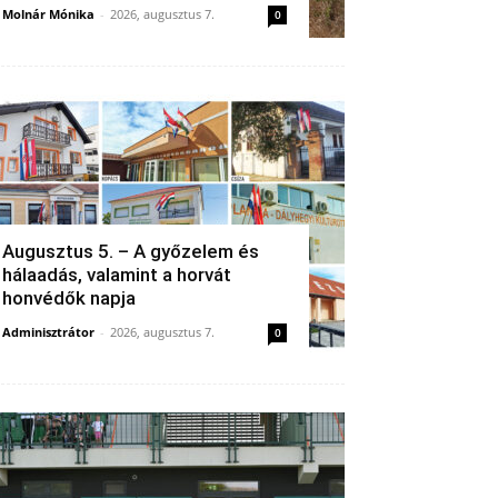
Molnár Mónika
-
2026, augusztus 7.
0
Augusztus 5. – A győzelem és
hálaadás, valamint a horvát
honvédők napja
Adminisztrátor
-
2026, augusztus 7.
0