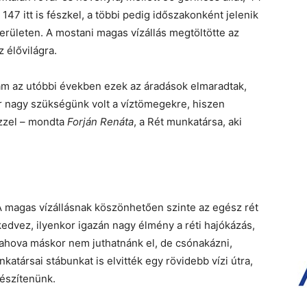
147 itt is fészkel, a többi pedig időszakonként jelenik
rületen. A mostani magas vízállás megtöltötte az
z élővilágra.
z, ám az utóbbi években ezek az áradások elmaradtak,
r nagy szükségünk volt a víztömegekre, hiszen
ízzel – mondta
Forján Renáta
, a Rét munkatársa, aki
 A magas vízállásnak köszönhetően szinte az egész rét
kedvez, ilyenkor igazán nagy élmény a réti hajókázás,
ű, ahova máskor nem juthatnánk el, de csónakázni,
atársai stábunkat is elvitték egy rövidebb vízi útra,
készítenünk.