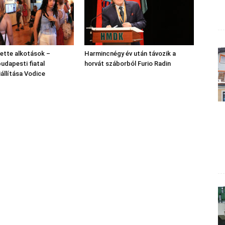
lette alkotások –
Harmincnégy év után távozik a
budapesti fiatal
horvát száborból Furio Radin
állítása Vodice