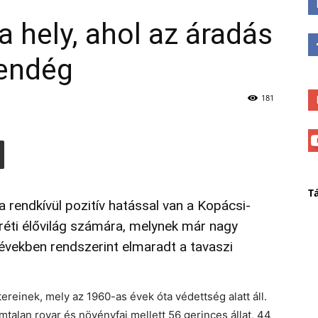
a hely, ahol az áradás
vendég
181
T
a rendkívül pozitív hatással van a Kopácsi-
 réti élővilág számára, melynek már nagy
 években rendszerint elmaradt a tavaszi
reinek, mely az 1960-as évek óta védettség alatt áll.
talan rovar és növényfaj mellett 56 gerinces állat, 44