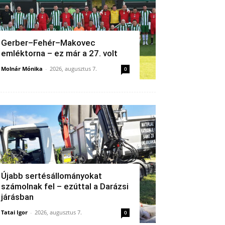
Gerber–Fehér–Makovec
emléktorna – ez már a 27. volt
Molnár Mónika
-
2026, augusztus 7.
0
Újabb sertésállományokat
számolnak fel – ezúttal a Darázsi
járásban
Tatai Igor
-
2026, augusztus 7.
0