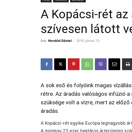
A Kopácsi-rét az 
szívesen látott 
Írta:
Hordósi Dániel
-
2019, június 13.
A sok eső és folyóink magas vízállás
rétre. Az áradás valóságos infúzió a
szüksége volt a vízre, mert az előző
áradás.
A Kopácsi-rét egyike Európa legnagyobb árte
A mintegy 23 ezer hektáros árterületen szám