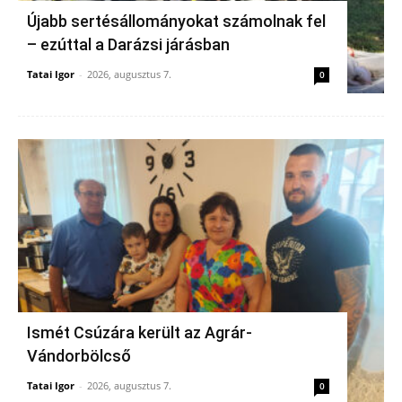
Újabb sertésállományokat számolnak fel
– ezúttal a Darázsi járásban
Tatai Igor
-
2026, augusztus 7.
0
Ismét Csúzára került az Agrár-
Vándorbölcső
Tatai Igor
-
2026, augusztus 7.
0