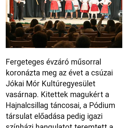
Fergeteges évzáró műsorral
koronázta meg az évet a csúzai
Jókai Mór Kultúregyesület
vasárnap. Kitettek magukért a
Hajnalcsillag táncosai, a Pódium
társulat előadása pedig igazi
színházi hangulatot teremtett a