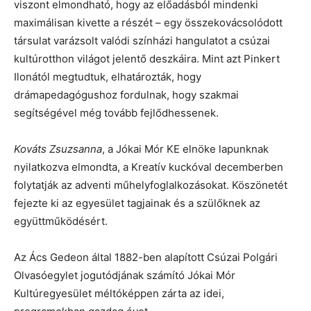
viszont elmondható, hogy az előadásból mindenki
maximálisan kivette a részét – egy összekovácsolódott
társulat varázsolt valódi színházi hangulatot a csúzai
kultúrotthon világot jelentő deszkáira. Mint azt Pinkert
Ilonától megtudtuk, elhatározták, hogy
drámapedagógushoz fordulnak, hogy szakmai
segítségével még tovább fejlődhessenek.
Kováts Zsuzsanna
, a Jókai Mór KE elnöke lapunknak
nyilatkozva elmondta, a Kreatív kuckóval decemberben
folytatják az adventi műhelyfoglalkozásokat. Köszönetét
fejezte ki az egyesület tagjainak és a szülőknek az
együttműködésért.
Az Ács Gedeon által 1882-ben alapított Csúzai Polgári
Olvasóegylet jogutódjának számító Jókai Mór
Kultúregyesület méltóképpen zárta az idei,