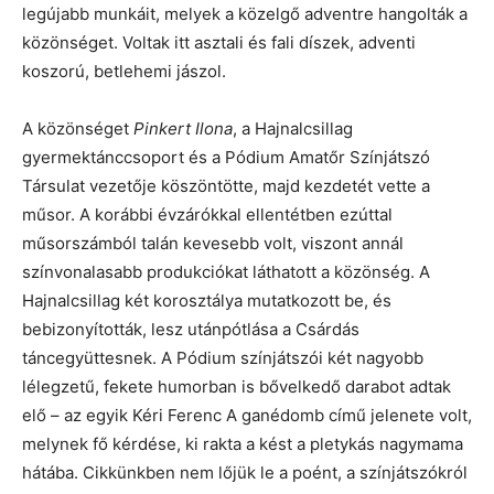
legújabb munkáit, melyek a közelgő adventre hangolták a
közönséget. Voltak itt asztali és fali díszek, adventi
koszorú, betlehemi jászol.
A közönséget
Pinkert Ilona
, a Hajnalcsillag
gyermektánccsoport és a Pódium Amatőr Színjátszó
Társulat vezetője köszöntötte, majd kezdetét vette a
műsor. A korábbi évzárókkal ellentétben ezúttal
műsorszámból talán kevesebb volt, viszont annál
színvonalasabb produkciókat láthatott a közönség. A
Hajnalcsillag két korosztálya mutatkozott be, és
bebizonyították, lesz utánpótlása a Csárdás
táncegyüttesnek. A Pódium színjátszói két nagyobb
lélegzetű, fekete humorban is bővelkedő darabot adtak
elő – az egyik Kéri Ferenc A ganédomb című jelenete volt,
melynek fő kérdése, ki rakta a kést a pletykás nagymama
hátába. Cikkünkben nem lőjük le a poént, a színjátszókról