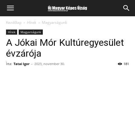
Kezdőlap
Hírek
Magyarságunk
Hírek
Magyarságunk
A Jókai Mór Kultúregyesület
évzárója
Írta:
Tatai Igor
-
2023, november 30.
181