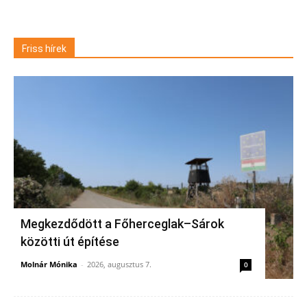
Friss hírek
Megkezdődött a Főherceglak–Sárok
közötti út építése
Molnár Mónika
-
2026, augusztus 7.
0