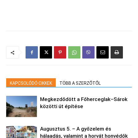
KAPCSOLÓDÓ CIKKEK
TÖBB A SZERZŐTŐL
Megkezdődött a Főherceglak–Sárok
közötti út építése
Augusztus 5. – A győzelem és
hálaadás, valamint a horvát honvédők