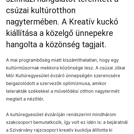
csúzai kultúrotthon
nagytermében. A Kreatív kuckó
kiállítása a közelgő ünnepekre
hangolta a közönség tagjait.
A mai programbőség miatt kiszámíthatatlan, hogy egy
kultúrműsornak mekkora közönsége lesz. A csúzai Jókai
Mór Kultúregyesület évzáró ünnepségén szerencsére
beigazolódott a szervezők optimizmusa, amikor
telerakták székekkel a művelődési otthon nagytermét:
megtelt a nézőtér.
A kultúregyesület évzáróján rendszerint mindhárom
szakcsoport bemutatkozik, így volt ez idén is: a bejáratnál
a Szivárvány rajzcsoport kreatív kuckója állította ki