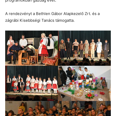
programokban gazdag évet.
A rendezvényt a Bethlen Gábor Alapkezelő Zrt. és a
zágrábi Kisebbségi Tanács támogatta.