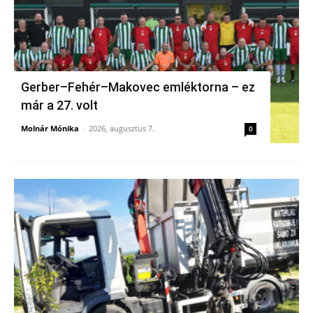
Gerber–Fehér–Makovec emléktorna – ez
már a 27. volt
Molnár Mónika
-
2026, augusztus 7.
0