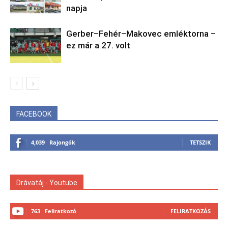
napja
Gerber–Fehér–Makovec emléktorna –
ez már a 27. volt
FACEBOOK
4,039
Rajongók
TETSZIK
Drávatáj - Youtube
763
Feliratkozó
FELIRATKOZÁS