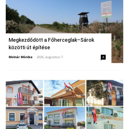
Megkezdődött a Főherceglak–Sárok
közötti út építése
Molnár Mónika
-
2026, augusztus 7.
0