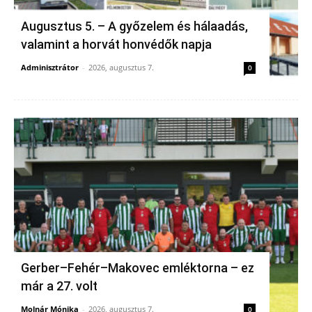
Augusztus 5. – A győzelem és hálaadás,
valamint a horvát honvédők napja
Adminisztrátor
-
2026, augusztus 7.
0
Gerber–Fehér–Makovec emléktorna – ez
már a 27. volt
Molnár Mónika
-
2026, augusztus 7.
0