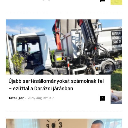
Újabb sertésállományokat számolnak fel
– ezúttal a Darázsi járásban
Tatai Igor
-
2026, augusztus 7.
0