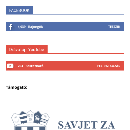
FACEBOOK
4,039
Rajongók
TETSZIK
Drávatáj - Youtube
763
Feliratkozó
FELIRATKOZÁS
Támogató: