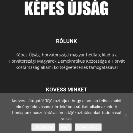
RÓLUNK
Képes Újság, horvátországi magyar hetilap, kiadja a
Horvátországi Magyarok Demokratikus Közössége a Horvát
Köztársaság állami költségvetésének támogatásával
KÖVESS MINKET
Kedves Látogató! Tájékoztatjuk, hogy a honlap felhasználói
élmény fokozásának érdekében sütiket alkalmazunk. A
honlapunk használatával ön a tájékoztatásunkat tudomásul
veszi.
Elfogadom
Nem
Bővebben...
© Copyright - 2022 Minden jog fenntartva.