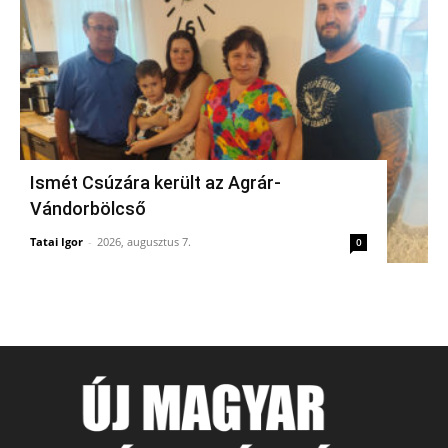
Ismét Csúzára került az Agrár-
Vándorbölcső
Tatai Igor
-
2026, augusztus 7.
0