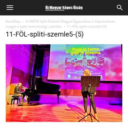
Kezdőlap
A HMDK Split-Dalmát Megyei Egyesülete is képviseltette
magát a spliti nemzetiségi szemlén
11-FÖL-spliti-szemle5-(5)
11-FÖL-spliti-szemle5-(5)