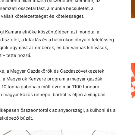
arlamenti államtitkára beszédében kiemelte, az
nemzeti összetartást, a munka becsületét, a
állalt kötelezettséget és kötelességet.
gi Kamara elnöke köszöntőjében azt mondta, a
isztelet, a kitartás és a határokon átnyúló felelősség
gítik egymást az emberek, és bár vannak kihívások,
 – tette hozzá.
öke, a Magyar Gazdakörök és Gazdaszövetkezetek
, a Magyarok Kenyere program a magyar gazdák
t 10 tonna gabona a múlt évre már 1100 tonnára
magyar közös ünnepe, bárhol is éljen a világban.
képesen összeöntötték az anyaországi, a külhoni és a
elképező búzát.