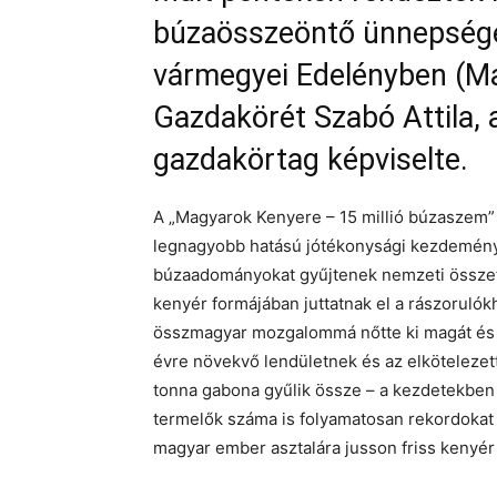
búzaösszeöntő ünnepségé
vármegyei Edelényben (M
Gazdakörét Szabó Attila, 
gazdakörtag képviselte.
A „Magyarok Kenyere – 15 millió búzaszem
legnagyobb hatású jótékonysági kezdemény
búzaadományokat gyűjtenek nemzeti összefo
kenyér formájában juttatnak el a rászoruló
összmagyar mozgalommá nőtte ki magát és ö
évre növekvő lendületnek és az elköteleze
tonna gabona gyűlik össze – a kezdetekben 
termelők száma is folyamatosan rekordokat d
magyar ember asztalára jusson friss kenyér 