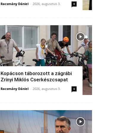
Racsmány Dániel
-
2026, augusztus 3.
0
Kopácson táborozott a zágrábi
Zrínyi Miklós Cserkészcsapat
Racsmány Dániel
-
2026, augusztus 3.
0