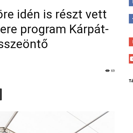
 idén is részt vett
ere program Kárpát-
sszeöntő
69
T