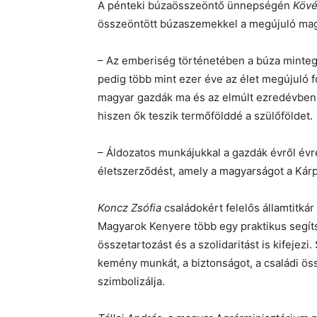
A pénteki búzaösszeöntő ünnepségén
Kövé
összeöntött búzaszemekkel a megújuló magy
– Az emberiség történetében a búza minteg
pedig több mint ezer éve az élet megújuló 
magyar gazdák ma és az elmúlt ezredévben i
hiszen ők teszik termőfölddé a szülőföldet.
– Áldozatos munkájukkal a gazdák évről évre
életszerződést, amely a magyarságot a Kárp
Koncz Zsófia
családokért felelős államtitká
Magyarok Kenyere több egy praktikus segíts
összetartozást és a szolidaritást is kifejez
kemény munkát, a biztonságot, a családi öss
szimbolizálja.