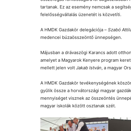
tartanak. Ez az esemény nemcsak a segítség
felelősségvállalás üzenetét is közvetíti.
A HMDK Gazdakör delegációja –
Szabó Attil
medencei búzaösszeöntő ünnepségen.
Májusban a drávaszögi Karancs adott otth
amelyet a Magyarok Kenyere program keret
mellett jelen volt
Jakab István
, a magyar Or
A HMDK Gazdakör tevékenységének köszönhe
gyűlik össze a horvátországi magyar gazdák
mennyiséget visznek az összeöntés ünnepére
magyar iskolák között osztanak szét.