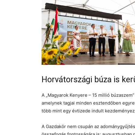
Horvátországi búza is ke
A „Magyarok Kenyere – 15 millió búzaszem
amelynek tagjai minden esztendőben egyre
több mint egy évtizede indult kezdeménye
A Gazdakör nem csupán az adománygyűjtést
összefogás fontosságára is: augusztusba