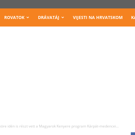
ROVATOK
DRÁVATÁJ
VIJESTI NA HRVATSKOM
K
re idén is részt vett a Magyarok Kenyere program Kárpát-medencei...