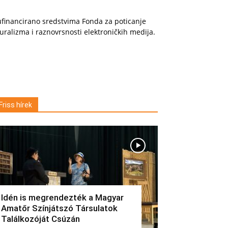
financirano sredstvima Fonda za poticanje
uralizma i raznovrsnosti elektroničkih medija.
Friss hírek
Idén is megrendezték a Magyar
Amatőr Színjátszó Társulatok
Találkozóját Csúzán