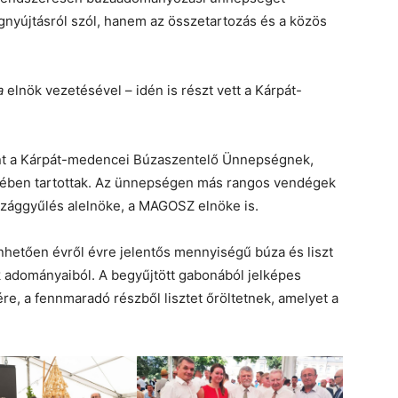
nyújtásról szól, hanem az összetartozás és a közös
a
elnök vezetésével – idén is részt vett a Kárpát-
ont a Kárpát-medencei Búzaszentelő Ünnepségnek,
ében tartottak. Az ünnepségen más rangos vendégek
szággyűlés alelnöke, a MAGOSZ elnöke is.
tően évről évre jelentős mennyiségű búza és liszt
 adományaiból. A begyűjtött gabonából jelképes
, a fennmaradó részből lisztet őröltetnek, amelyet a