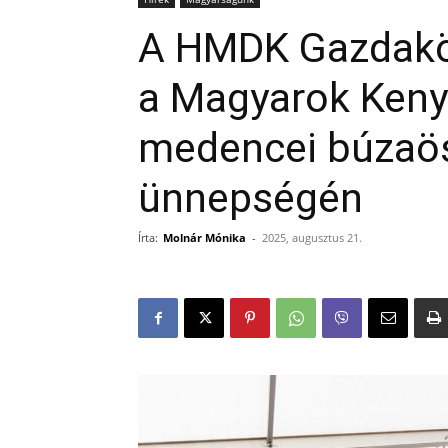
A HMDK Gazdaköre
a Magyarok Keny
medencei búzaö
ünnepségén
Írta:
Molnár Mónika
-
2025, augusztus 21.