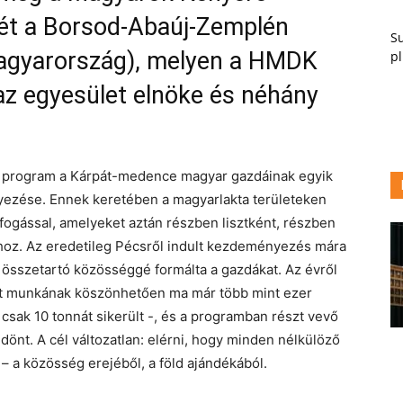
t a Borsod-Abaúj-Zemplén
Su
agyarország), melyen a HMDK
pl
az egyesület elnöke és néhány
” program a Kárpát-medence magyar gazdáinak egyik
ezése. Ennek keretében a magyarlakta területeken
gással, amelyeket aztán részben lisztként, részben
khoz. Az eredetileg Pécsről indult kezdeményezés mára
sszetartó közösséggé formálta a gazdákat. Az évről
tt munkának köszönhetően ma már több mint ezer
csak 10 tonnát sikerült -, és a programban részt vevő
önt. A cél változatlan: elérni, hogy minden nélkülöző
– a közösség erejéből, a föld ajándékából.