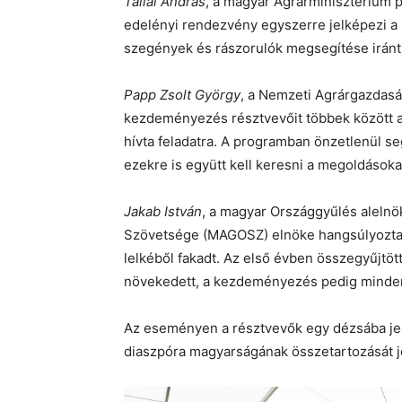
Tállai András
, a magyar Agrárminisztérium p
edelényi rendezvény egyszerre jelképezi a 
szegények és rászorulók megsegítése iránt v
Papp Zsolt György
, a Nemzeti Agrárgazdasá
kezdeményezés résztvevőit többek között a t
hívta feladatra. A programban önzetlenül se
ezekre is együtt kell keresni a megoldásokat
Jakab István
, a magyar Országgyűlés aleln
Szövetsége (MAGOSZ) elnöke hangsúlyozta
lelkéből fakadt. Az első évben összegyűjtöt
növekedett, a kezdeményezés pedig minden 
Az eseményen a résztvevők egy dézsába jel
diaszpóra magyarságának összetartozását j