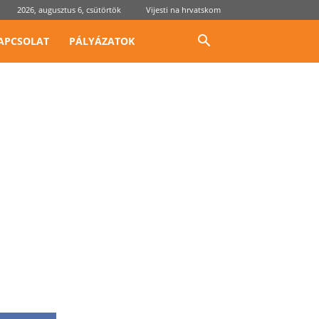
2026, augusztus 6, csütörtök
Vijesti na hrvatskom
APCSOLAT
PÁLYÁZATOK