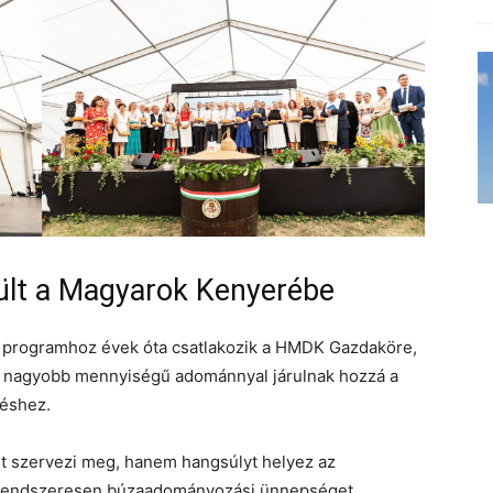
rült a Magyarok Kenyerébe
” programhoz évek óta csatlakozik a HMDK Gazdaköre,
 nagyobb mennyiségű adománnyal járulnak hozzá a
zéshez.
 szervezi meg, hanem hangsúlyt helyez az
n rendszeresen búzaadományozási ünnepséget