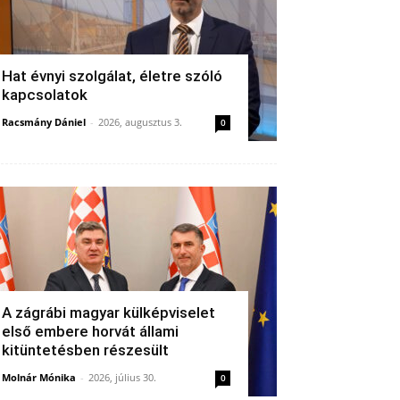
Hat évnyi szolgálat, életre szóló
kapcsolatok
Racsmány Dániel
-
2026, augusztus 3.
0
A zágrábi magyar külképviselet
első embere horvát állami
kitüntetésben részesült
Molnár Mónika
-
2026, július 30.
0