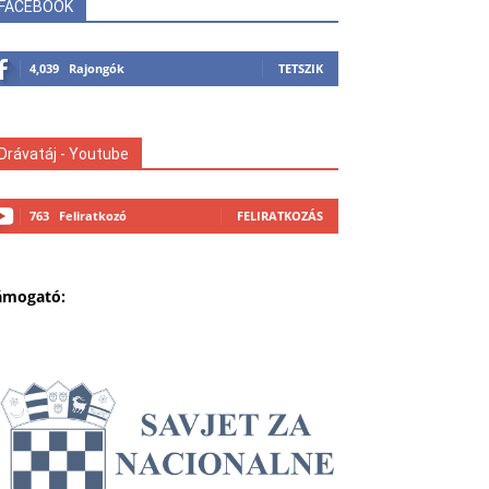
FACEBOOK
4,039
Rajongók
TETSZIK
Drávatáj - Youtube
763
Feliratkozó
FELIRATKOZÁS
ámogató: