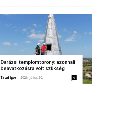
Darázsi templomtorony: azonnali
beavatkozásra volt szükség
Tatai Igor
-
2026, július 30.
0