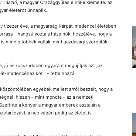
r László
, a magyar Országgyűlés elnöke kiemelte: az
ar életerőt ünneplik.
y tízezer éve, a magyarság Kárpát-medencei életében
forrása – hangsúlyozta a házelnök, hozzátéve, hogy a
s mindig többek voltak, mint gazdasági szereplők,
, jó és rossz időben egyaránt megújítják azt „az
át-medencéhez köti” – tette hozzá.
r köszöntőjében egyebek mellett arról beszélt, hogy a
égnél, hiszen – mint mondta – az a nemzeti
i. Szerinte a kenyér a magyar emberek asztalán a
zetartozást, a nap végén pedig az életet is