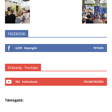
FACEBOOK
4,039
Rajongók
TETSZIK
Drávatáj - Youtube
763
Feliratkozó
FELIRATKOZÁS
Támogató: