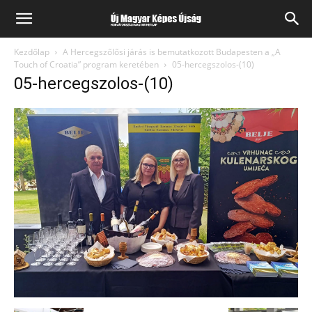
Kezdőlap
A Hercegszőlősi járás is bemutatkozott Budapesten a „A
Touch of Croatia” program keretében
05-hercegszolos-(10)
05-hercegszolos-(10)