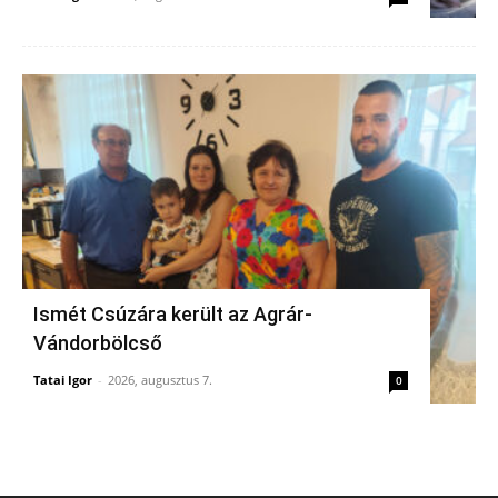
Ismét Csúzára került az Agrár-
Vándorbölcső
Tatai Igor
-
2026, augusztus 7.
0