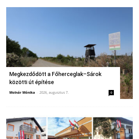
Megkezdődött a Főherceglak–Sárok
közötti út építése
Molnár Mónika
-
2026, augusztus 7.
0