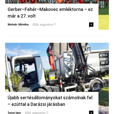
Gerber–Fehér–Makovec emléktorna – ez
már a 27. volt
Molnár Mónika
-
2026, augusztus 7.
0
Újabb sertésállományokat számolnak fel
– ezúttal a Darázsi járásban
Tatai Igor
-
2026, augusztus 7.
0