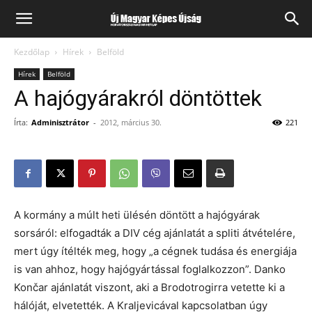
Kezdőlap
Hírek
Belföld
Hírek
Belföld
A hajógyárakról döntöttek
Írta:
Adminisztrátor
-
2012, március 30.
221
A kormány a múlt heti ülésén döntött a hajógyárak
sorsáról: elfogadták a DIV cég ajánlatát a spliti átvételére,
mert úgy ítélték meg, hogy „a cégnek tudása és energiája
is van ahhoz, hogy hajógyártással foglalkozzon”. Danko
Končar ajánlatát viszont, aki a Brodotrogirra vetette ki a
hálóját, elvetették. A Kraljevicával kapcsolatban úgy