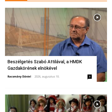
Beszélgetés Szabó Attilával, a HMDK
Gazdakörének elnökével
Racsmány Dániel
-
2026, augusztus 10.
0