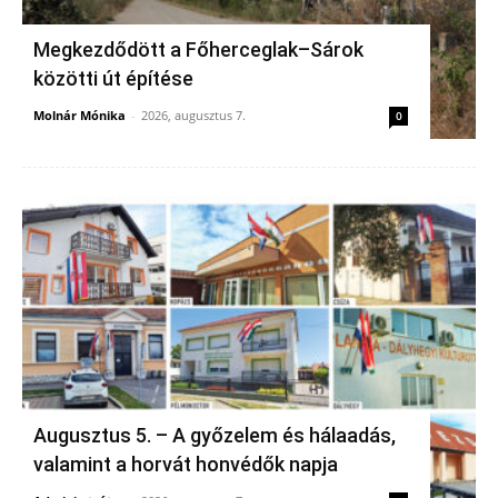
Megkezdődött a Főherceglak–Sárok
közötti út építése
Molnár Mónika
-
2026, augusztus 7.
0
Augusztus 5. – A győzelem és hálaadás,
valamint a horvát honvédők napja