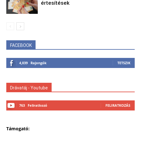
értesítések
FACEBOOK
4,039
Rajongók
TETSZIK
Drávatáj - Youtube
763
Feliratkozó
FELIRATKOZÁS
Támogató: