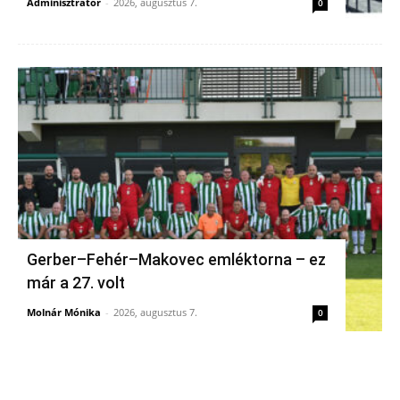
Adminisztrátor
-
2026, augusztus 7.
0
Gerber–Fehér–Makovec emléktorna – ez
már a 27. volt
Molnár Mónika
-
2026, augusztus 7.
0