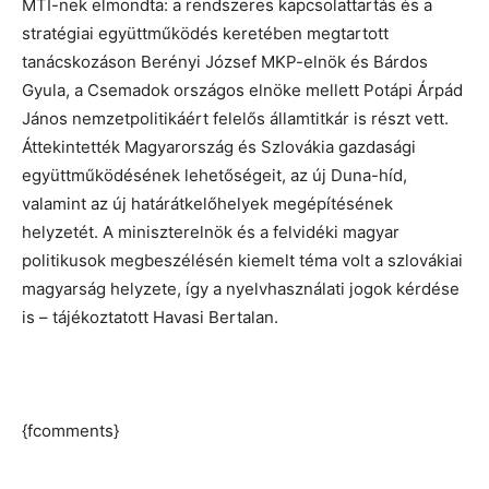
MTI-nek elmondta: a rendszeres kapcsolattartás és a
stratégiai együttműködés keretében megtartott
tanácskozáson Berényi József MKP-elnök és Bárdos
Gyula, a Csemadok országos elnöke mellett Potápi Árpád
János nemzetpolitikáért felelős államtitkár is részt vett.
Áttekintették Magyarország és Szlovákia gazdasági
együttműködésének lehetőségeit, az új Duna-híd,
valamint az új határátkelőhelyek megépítésének
helyzetét. A miniszterelnök és a felvidéki magyar
politikusok megbeszélésén kiemelt téma volt a szlovákiai
magyarság helyzete, így a nyelvhasználati jogok kérdése
is – tájékoztatott Havasi Bertalan.
{fcomments}