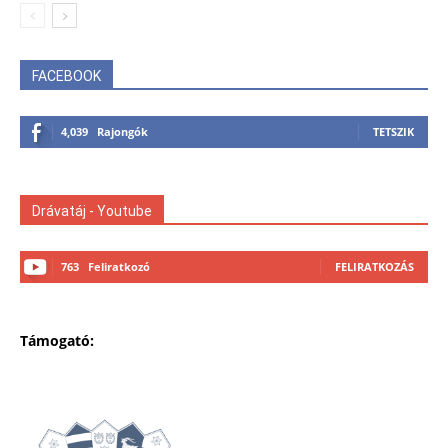
FACEBOOK
4,039
Rajongók
TETSZIK
Drávatáj - Youtube
763
Feliratkozó
FELIRATKOZÁS
Támogató: