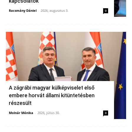
kapcsolatok
Racsmány Dániel
-
2026, augusztus 3.
0
A zágrábi magyar külképviselet első
embere horvát állami kitüntetésben
részesült
Molnár Mónika
-
2026, július 30.
0