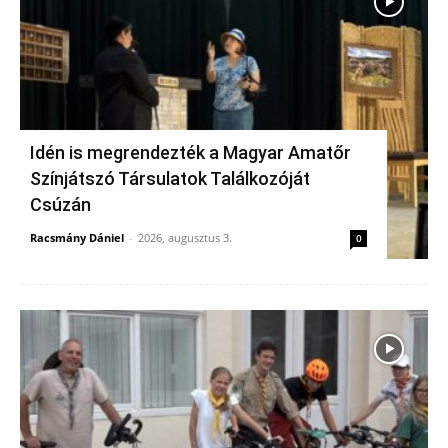
Idén is megrendezték a Magyar Amatőr
Színjátszó Társulatok Találkozóját
Csúzán
Racsmány Dániel
-
2026, augusztus 3.
0