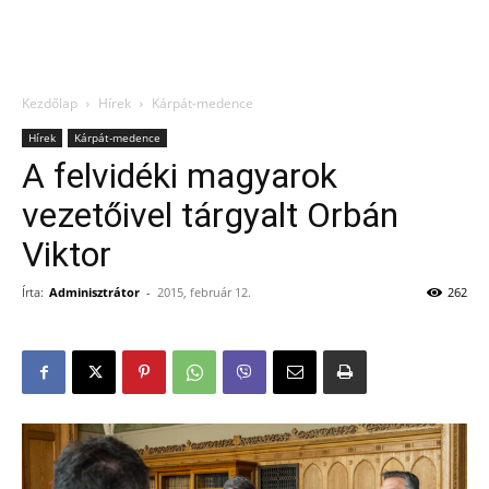
Kezdőlap
Hírek
Kárpát-medence
Hírek
Kárpát-medence
A felvidéki magyarok
vezetőivel tárgyalt Orbán
Viktor
Írta:
Adminisztrátor
-
2015, február 12.
262