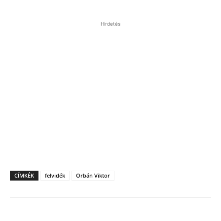
Hirdetés
CÍMKÉK
felvidék
Orbán Viktor