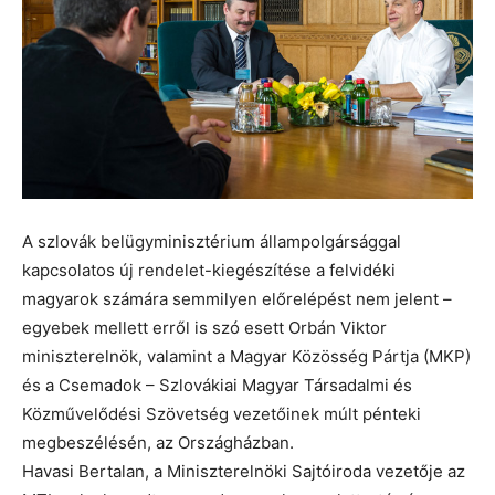
A szlovák belügyminisztérium állampolgársággal
kapcsolatos új rendelet-kiegészítése a felvidéki
magyarok számára semmilyen előrelépést nem jelent –
egyebek mellett erről is szó esett Orbán Viktor
miniszterelnök, valamint a Magyar Közösség Pártja (MKP)
és a Csemadok – Szlovákiai Magyar Társadalmi és
Közművelődési Szövetség vezetőinek múlt pénteki
megbeszélésén, az Országházban.
Havasi Bertalan, a Miniszterelnöki Sajtóiroda vezetője az