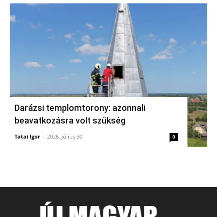
Darázsi templomtorony: azonnali
beavatkozásra volt szükség
Tatai Igor
-
2026, július 30.
0