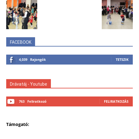
FACEBOOK
4,039
Rajongók
TETSZIK
Drávatáj - Youtube
763
Feliratkozó
FELIRATKOZÁS
Támogató: