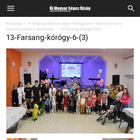
Kezdőlap
A farsangi időszak vége – Kórógyon és Vörösmarton is
együtt mulatott a közösség
13-Farsang-kórógy-6-(3)
13-Farsang-kórógy-6-(3)