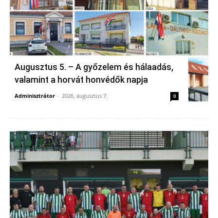
Augusztus 5. – A győzelem és hálaadás,
valamint a horvát honvédők napja
Adminisztrátor
-
2026, augusztus 7.
0