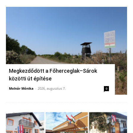
Megkezdődött a Főherceglak–Sárok
közötti út építése
Molnár Mónika
-
2026, augusztus 7.
0