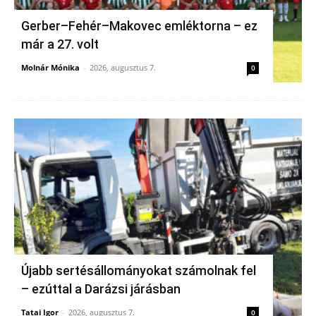
Gerber–Fehér–Makovec emléktorna – ez
már a 27. volt
Molnár Mónika
-
2026, augusztus 7.
0
Újabb sertésállományokat számolnak fel
– ezúttal a Darázsi járásban
Tatai Igor
-
2026, augusztus 7.
0