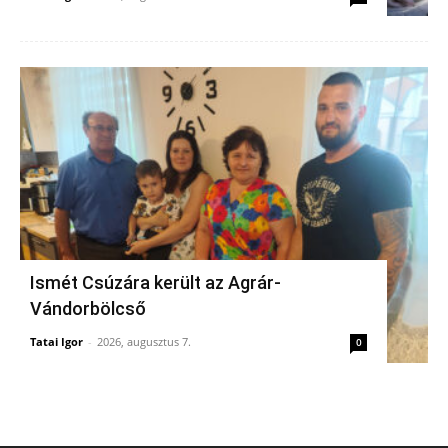
Ismét Csúzára került az Agrár-
Vándorbölcső
Tatai Igor
-
2026, augusztus 7.
0