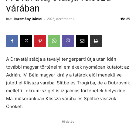
várában
Írta:
Racsmány Dániel
-
2023, december 4.
85
A Drávatáj stábja a tavalyi tengerparti útja után idén
további magyar történelmi emlékek nyomában kutatott az
Adrián. IV. Béla magyar király a tatárok elől menekülve
jutott el Klissza várába, Slitbe és Trogirba, de a Dubrovnik
melletti Lokrum-sziget is izgalmas történetek helyszíne.
Mai műsorunkban Klissza várába és Splitbe visszük
Önöket.
Hirdetés