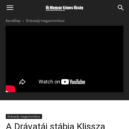
Kezdőlap
Drávatáj magazinműsor
Drávatáj magazinműsor
A Drávatáj stábja Klissza