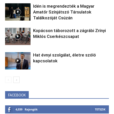
Idén is megrendezték a Magyar
Amatőr Színjátszó Társulatok
Találkozóját Csúzán
Kopácson táborozott a zágrábi Zrínyi
Miklós Cserkészcsapat
Hat évnyi szolgálat, életre szóló
kapcsolatok
FACEBOOK
4,039
Rajongók
TETSZIK