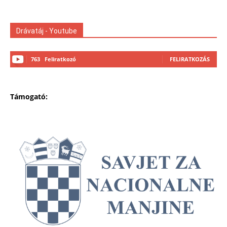
Drávatáj - Youtube
763
Feliratkozó
FELIRATKOZÁS
Támogató: