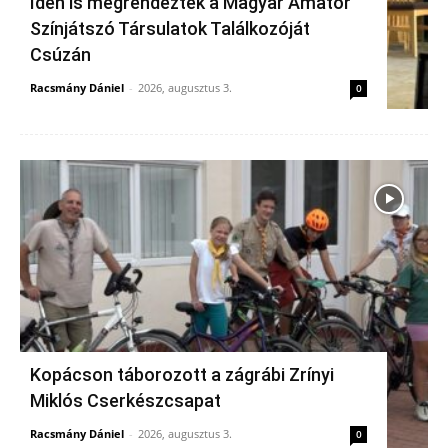
Idén is megrendezték a Magyar Amatőr
Színjátszó Társulatok Találkozóját
Csúzán
Racsmány Dániel
-
2026, augusztus 3.
0
Kopácson táborozott a zágrábi Zrínyi
Miklós Cserkészcsapat
Racsmány Dániel
-
2026, augusztus 3.
0