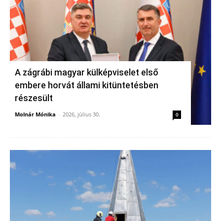
A zágrábi magyar külképviselet első
embere horvát állami kitüntetésben
részesült
Molnár Mónika
-
2026, július 30.
0