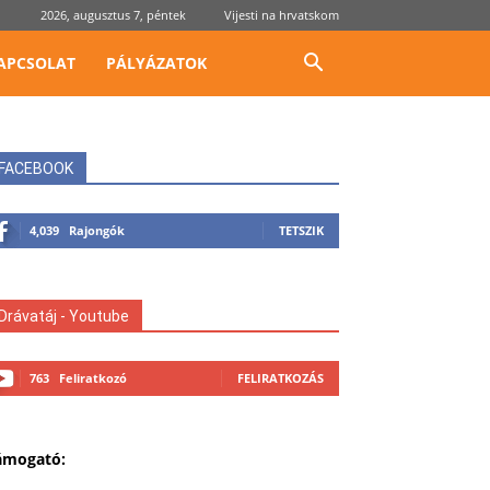
2026, augusztus 7, péntek
Vijesti na hrvatskom
APCSOLAT
PÁLYÁZATOK
FACEBOOK
4,039
Rajongók
TETSZIK
Drávatáj - Youtube
763
Feliratkozó
FELIRATKOZÁS
ámogató: