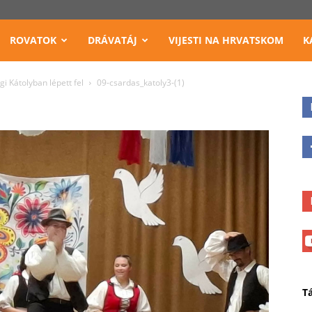
ROVATOK
DRÁVATÁJ
VIJESTI NA HRVATSKOM
K
 Kátolyban lépett fel
09-csardas_katoly3-(1)
T