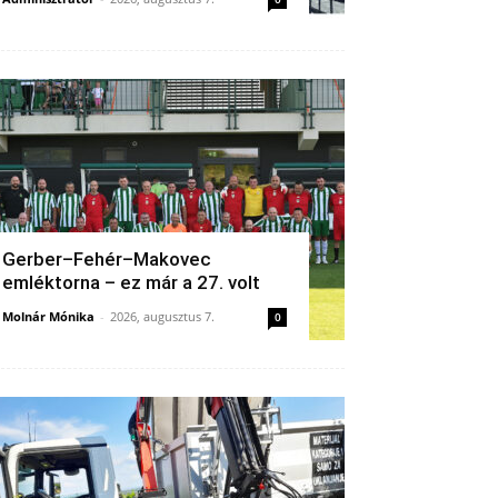
Gerber–Fehér–Makovec
emléktorna – ez már a 27. volt
Molnár Mónika
-
2026, augusztus 7.
0