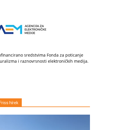
financirano sredstvima Fonda za poticanje
uralizma i raznovrsnosti elektroničkih medija.
Friss hírek