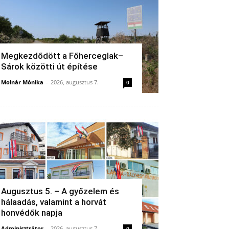
Megkezdődött a Főherceglak–
Sárok közötti út építése
Molnár Mónika
-
2026, augusztus 7.
0
Augusztus 5. – A győzelem és
hálaadás, valamint a horvát
honvédők napja
Adminisztrátor
-
2026, augusztus 7.
0