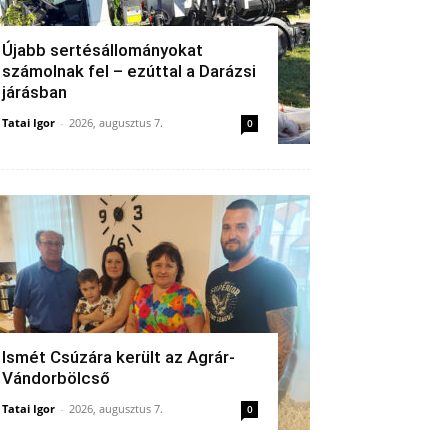
Újabb sertésállományokat
számolnak fel – ezúttal a Darázsi
járásban
Tatai Igor
-
2026, augusztus 7.
0
Ismét Csúzára került az Agrár-
Vándorbölcső
Tatai Igor
-
2026, augusztus 7.
0