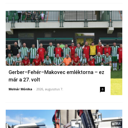
Gerber–Fehér–Makovec emléktorna – ez
már a 27. volt
Molnár Mónika
-
2026, augusztus 7.
0