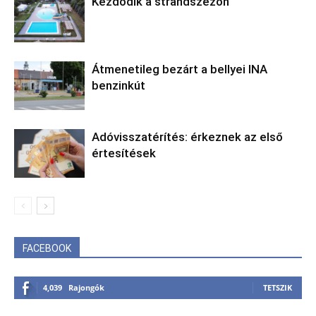
Kezdődik a strandszezon
Átmenetileg bezárt a bellyei INA
benzinkút
Adóvisszatérítés: érkeznek az első
értesítések
FACEBOOK
4,039
Rajongók
TETSZIK