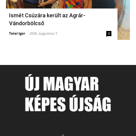
Ismét Csúzára került az Agrár-
Vándorbölcső
Tatai Igor
-
2026, augusztus 7.
0