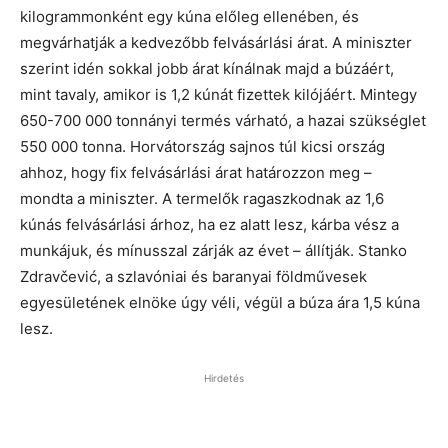
kilogrammonként egy kúna előleg ellenében, és
megvárhatják a kedvezőbb felvásárlási árat. A miniszter
szerint idén sokkal jobb árat kínálnak majd a búzáért,
mint tavaly, amikor is 1,2 kúnát fizettek kilójáért. Mintegy
650-700 000 tonnányi termés várható, a hazai szükséglet
550 000 tonna. Horvátország sajnos túl kicsi ország
ahhoz, hogy fix felvásárlási árat határozzon meg –
mondta a miniszter. A termelők ragaszkodnak az 1,6
kúnás felvásárlási árhoz, ha ez alatt lesz, kárba vész a
munkájuk, és mínusszal zárják az évet – állítják. Stanko
Zdravčević, a szlavóniai és baranyai földművesek
egyesületének elnöke úgy véli, végül a búza ára 1,5 kúna
lesz.
Hirdetés