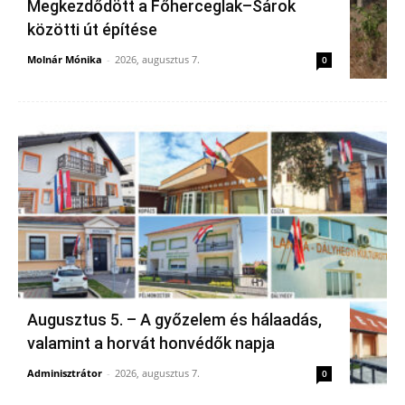
Megkezdődött a Főherceglak–Sárok
közötti út építése
Molnár Mónika
-
2026, augusztus 7.
0
Augusztus 5. – A győzelem és hálaadás,
valamint a horvát honvédők napja
Adminisztrátor
-
2026, augusztus 7.
0