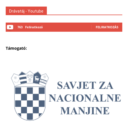
Drávatáj - Youtube
763
Feliratkozó
FELIRATKOZÁS
Támogató: