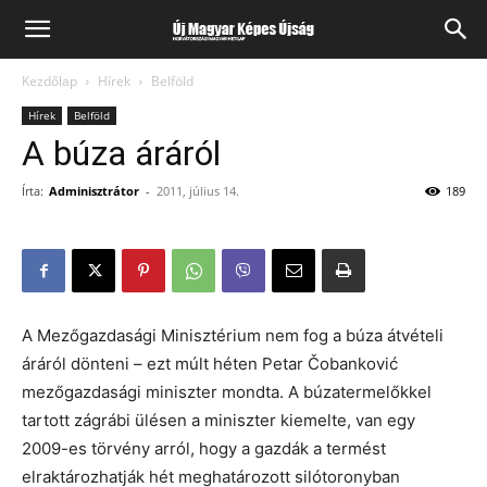
Kezdőlap
Hírek
Belföld
Hírek
Belföld
A búza áráról
Írta:
Adminisztrátor
-
2011, július 14.
189
A Mezőgazdasági Minisztérium nem fog a búza átvételi
áráról dönteni – ezt múlt héten Petar Čobanković
mezőgazdasági miniszter mondta. A búzatermelőkkel
tartott zágrábi ülésen a miniszter kiemelte, van egy
2009-es törvény arról, hogy a gazdák a termést
elraktározhatják hét meghatározott silótoronyban