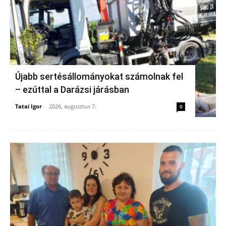
Újabb sertésállományokat számolnak fel
– ezúttal a Darázsi járásban
Tatai Igor
-
2026, augusztus 7.
0