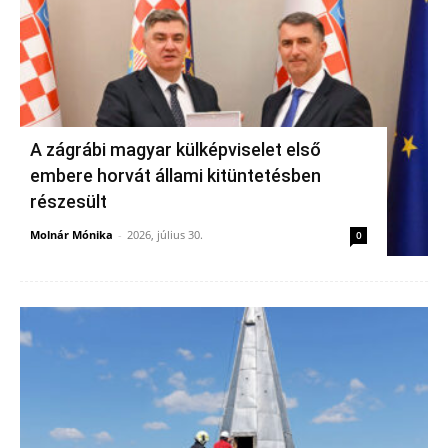
A zágrábi magyar külképviselet első
embere horvát állami kitüntetésben
részesült
Molnár Mónika
-
2026, július 30.
0