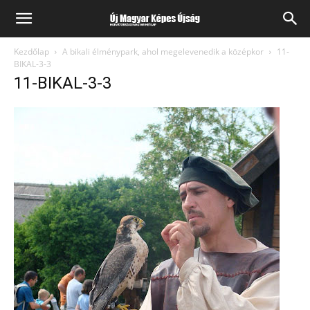
Kezdőlap
A bikali élménypark, ahol megelevenedik a középkor
11-
BIKAL-3-3
11-BIKAL-3-3