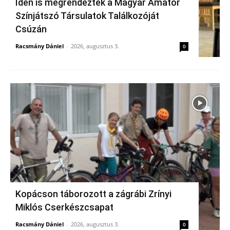
Idén is megrendezték a Magyar Amatőr
Színjátszó Társulatok Találkozóját
Csúzán
Racsmány Dániel
-
2026, augusztus 3.
0
Kopácson táborozott a zágrábi Zrínyi
Miklós Cserkészcsapat
Racsmány Dániel
-
2026, augusztus 3.
0