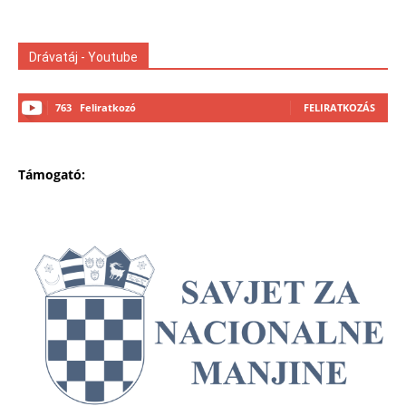
Drávatáj - Youtube
763
Feliratkozó
FELIRATKOZÁS
Támogató: