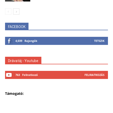
FACEBOOK
4,039
Rajongók
TETSZIK
Drávatáj - Youtube
763
Feliratkozó
FELIRATKOZÁS
Támogató: