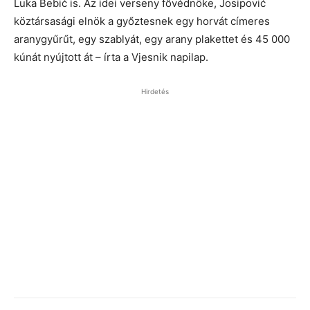
Luka Bebić is. Az idei verseny fővédnöke, Josipović
köztársasági elnök a győztesnek egy horvát címeres
aranygyűrűt, egy szablyát, egy arany plakettet és 45 000
kúnát nyújtott át – írta a Vjesnik napilap.
Hirdetés