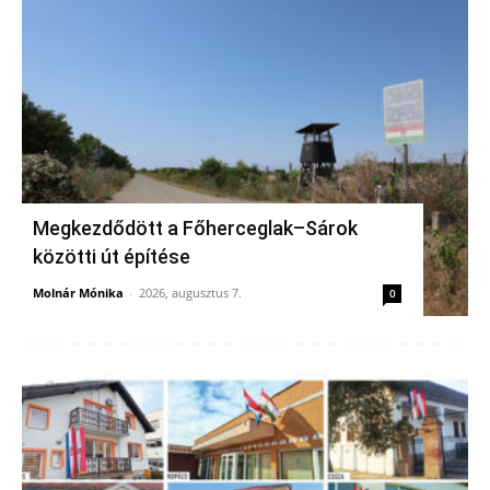
Megkezdődött a Főherceglak–Sárok
közötti út építése
Molnár Mónika
-
2026, augusztus 7.
0