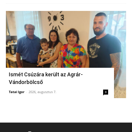
Ismét Csúzára került az Agrár-
Vándorbölcső
Tatai Igor
-
2026, augusztus 7.
0