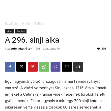
Kezdőlap
Hírek
Belföld
Hírek
Belföld
A 296. sinji alka
Írta:
Adminisztrátor
-
2011, augusztus 10.
308
Egy hagyományőrző, országosan ismert rendezvényről
van szó. A vitézi versennyel Sinj lakosai 1715-óta állítanak
emléket a Cetinska krajinai vidék népeinek törökök feletti
győzelmének. Ekkor ugyanis a mintegy 700 sinji katona
sikeresen verte vissza a törökök 60 ezres seregének a