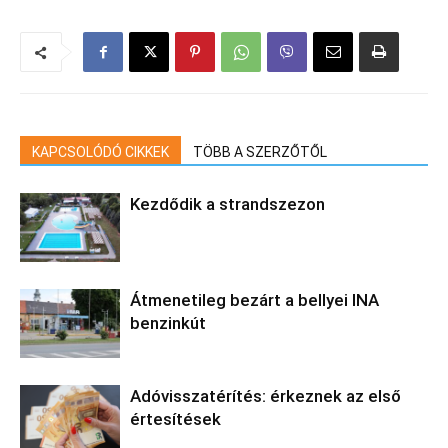
KAPCSOLÓDÓ CIKKEK
TÖBB A SZERZŐTŐL
Kezdődik a strandszezon
Átmenetileg bezárt a bellyei INA
benzinkút
Adóvisszatérítés: érkeznek az első
értesítések