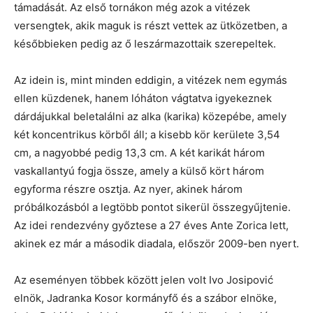
támadását. Az első tornákon még azok a vitézek
versengtek, akik maguk is részt vettek az ütközetben, a
későbbieken pedig az ő leszármazottaik szerepeltek.
Az idein is, mint minden eddigin, a vitézek nem egymás
ellen küzdenek, hanem lóháton vágtatva igyekeznek
dárdájukkal beletalálni az alka (karika) közepébe, amely
két koncentrikus körből áll; a kisebb kör kerülete 3,54
cm, a nagyobbé pedig 13,3 cm. A két karikát három
vaskallantyú fogja össze, amely a külső kört három
egyforma részre osztja. Az nyer, akinek három
próbálkozásból a legtöbb pontot sikerül összegyűjtenie.
Az idei rendezvény győztese a 27 éves Ante Zorica lett,
akinek ez már a második diadala, először 2009-ben nyert.
Az eseményen többek között jelen volt Ivo Josipović
elnök, Jadranka Kosor kormányfő és a szábor elnöke,