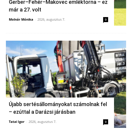
Gerber–Fehér–Makovec emléktorna – ez
már a 27. volt
Molnár Mónika
-
2026, augusztus 7.
0
Újabb sertésállományokat számolnak fel
– ezúttal a Darázsi járásban
Tatai Igor
-
2026, augusztus 7.
0