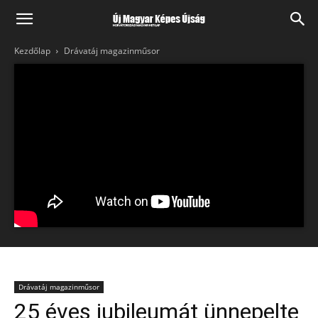
Kezdőlap
Drávatáj magazinműsor
Drávatáj magazinműsor
25 éves jubileumát ünnepelte