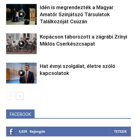
Idén is megrendezték a Magyar
Amatőr Színjátszó Társulatok
Találkozóját Csúzán
Kopácson táborozott a zágrábi Zrínyi
Miklós Cserkészcsapat
Hat évnyi szolgálat, életre szóló
kapcsolatok
FACEBOOK
4,039
Rajongók
TETSZIK