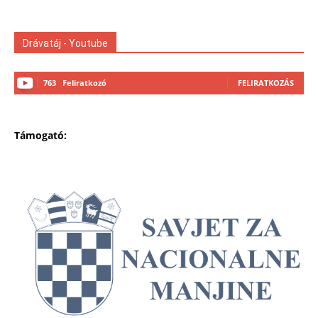
Drávatáj - Youtube
763
Feliratkozó
FELIRATKOZÁS
Támogató: