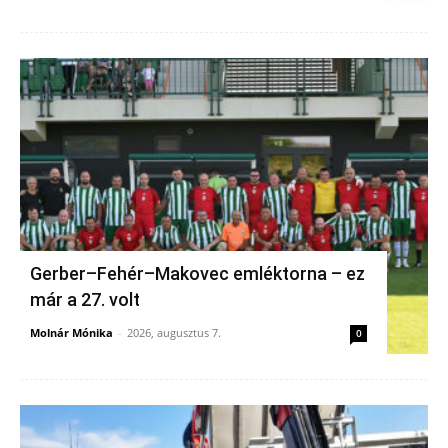
Gerber–Fehér–Makovec emléktorna – ez
már a 27. volt
Molnár Mónika
-
2026, augusztus 7.
0