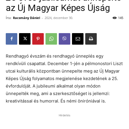
az Új Magyar Képes Újság
Írta:
Racsmány Dániel
-
2024, december 30.
145
Rendhagyó évszám és rendhagyó ünneplés egy
rendkívüli csapattal. December 1-jén a pélmonostori Liszt
utcai kulturális központban ünnepelte meg az Új Magyar
Képes Újság folyamatos megjelenése kezdetének a 25.
évfordulóját. A jubileumi alkalmat olyan módon
ünnepelték meg, ami a szerkesztőséget is jellemzi:
kreativitással és humorral. És némi öniróniával is.
Hirdetés