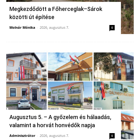
Megkezdődött a Főherceglak–Sárok
közötti út építése
Molnár Mónika
-
2026, augusztus 7.
0
Augusztus 5. – A győzelem és hálaadás,
valamint a horvát honvédők napja
Adminisztrátor
-
2026, augusztus 7.
0