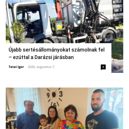
Újabb sertésállományokat számolnak fel
– ezúttal a Darázsi járásban
Tatai Igor
-
2026, augusztus 7.
0