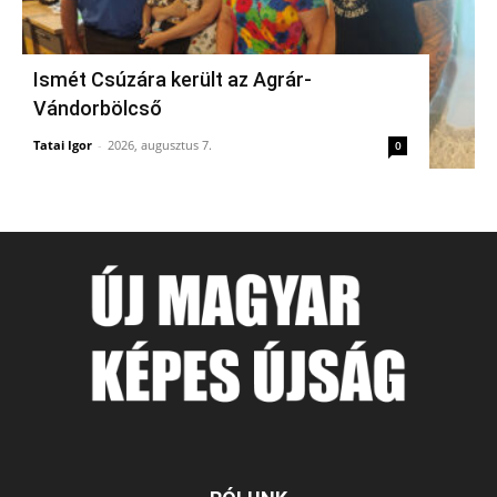
Ismét Csúzára került az Agrár-
Vándorbölcső
Tatai Igor
-
2026, augusztus 7.
0