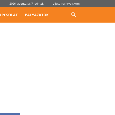
2026, augusztus 7, péntek
Vijesti na hrvatskom
APCSOLAT
PÁLYÁZATOK