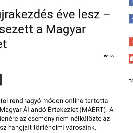
jrakezdés éve lesz –
ésezett a Magyar
et
127
T
ettel rendhagyó módon online tartotta
a Magyar Állandó Értekezlet (MÁÉRT). A
llenére az esemény nem nélkülözte az
z hangjait történelmi városaink,