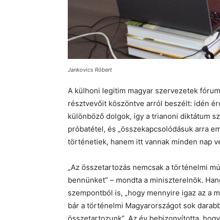
Jankovics Róbert
A külhoni legitim magyar szervezetek fórum
résztvevőit köszöntve arról beszélt: idén 
különböző dolgok, így a trianoni diktátum sz
próbatétel, és „összekapcsolódásuk arra e
történetiek, hanem itt vannak minden nap v
„Az összetartozás nemcsak a történelmi múl
bennünket” – mondta a miniszterelnök. Hangs
szempontból is, „hogy mennyire igaz az a m
bár a történelmi Magyarországot sok darab
összetartozunk”. Az év bebizonyította, hog