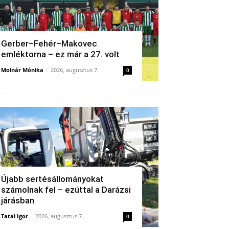
Gerber–Fehér–Makovec
emléktorna – ez már a 27. volt
Molnár Mónika
-
2026, augusztus 7.
0
Újabb sertésállományokat
számolnak fel – ezúttal a Darázsi
járásban
Tatai Igor
-
2026, augusztus 7.
0