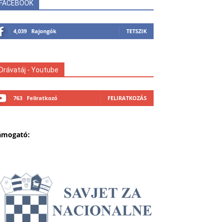
FACEBOOK
4,039
Rajongók
TETSZIK
Drávatáj - Youtube
763
Feliratkozó
FELIRATKOZÁS
ámogató: