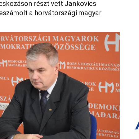
ácskozáson részt vett Jankovics
beszámolt a horvátországi magyar