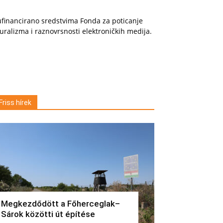
financirano sredstvima Fonda za poticanje
uralizma i raznovrsnosti elektroničkih medija.
Friss hírek
Megkezdődött a Főherceglak–
Sárok közötti út építése