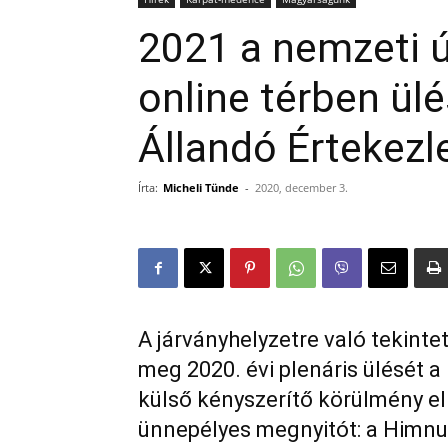
2021 a nemzeti ú
online térben ül
Állandó Értekezl
Írta:
Micheli Tünde
-
2020, december 3.
A járványhelyzetre való tekint
meg 2020. évi plenáris ülését 
külső kényszerítő körülmény e
ünnepélyes megnyitót: a Himnus