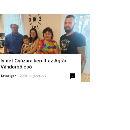
Ismét Csúzára került az Agrár-
Vándorbölcső
Tatai Igor
-
2026, augusztus 7.
0