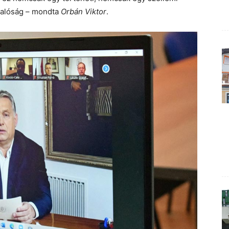
valóság – mondta
Orbán Viktor
.