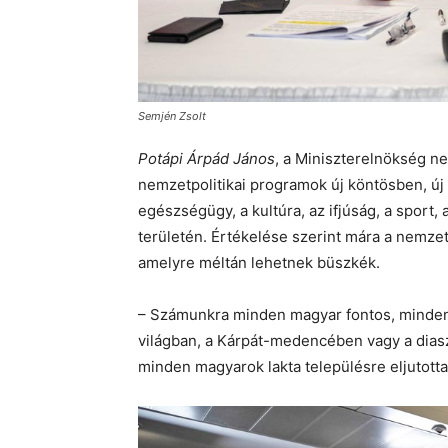
Semjén Zsolt
Potápi Árpád János
, a Miniszterelnökség ne
nemzetpolitikai programok új köntösben, új 
egészségügy, a kultúra, az ifjúság, a spor
területén. Értékelése szerint mára a nemze
amelyre méltán lehetnek büszkék.
– Számunkra minden magyar fontos, minden
világban, a Kárpát-medencében vagy a dias
minden magyarok lakta településre eljutotta