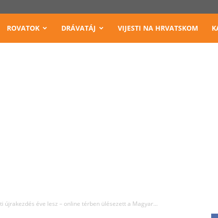
ROVATOK
DRÁVATÁJ
VIJESTI NA HRVATSKOM
K
 újrakezdés éve lesz – online térben ülésezett a Magyar...