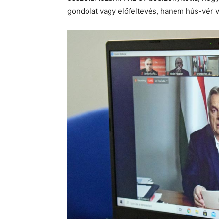
gondolat vagy előfeltevés, hanem hús-vér 