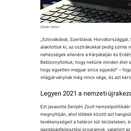
Orbán Viktor
„Szlovákiával, Szerbiával, Horvátországgal
alakítottuk ki, az osztrákokkal pedig szinte
nehézségek ellenére a Kárpátalján és Erdél
Bebizonyítottuk, hogy nekünk minden élet sz
hogy egyetlen magyar sincs egyedül” – foga
világjárványnak még nincs vége, és azt kért
Legyen 2021 a nemzeti újrakez
Ezt javasolta
Semjén Zsolt
nemzetpolitikáér
megnyitóján, ahol többek között azt hangsúl
tevékenységeit a határon túli területeken, 
gazdaságfejlesztési programok, valamint az 