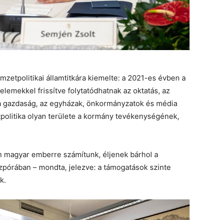
mzetpolitikai államtitkára kiemelte: a 2021-es évben a
elemekkel frissítve folytatódhatnak az oktatás, az
t, a gazdaság, az egyházak, önkormányzatok és média
tpolitika olyan területe a kormány tevékenységének,
 magyar emberre számítunk, éljenek bárhol a
zpórában – mondta, jelezve: a támogatások szinte
k.