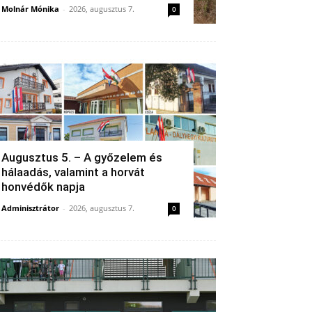
Molnár Mónika
-
2026, augusztus 7.
0
Augusztus 5. – A győzelem és
hálaadás, valamint a horvát
honvédők napja
Adminisztrátor
-
2026, augusztus 7.
0