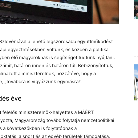
, Szlovéniával a lehető legszorosabb együttműködést
 napi egyeztetésekben voltunk, és közben a politikai
yben élő magyaroknak is segítséget tudtunk nyújtani.
ámít, határon innen és határon túl. Bebizonyítottuk,
lmazott a miniszterelnök, hozzátéve, hogy a
e, „továbbra is vigyázzunk egymásra!”.
dés éve
t felelős miniszterelnök-helyettes a MÁÉRT
yozta, Magyarország tovább folytatja nemzetpolitikai
és a következőkben is folytatódnak a
oktatás, a sport és az egyéb területek támogatása.