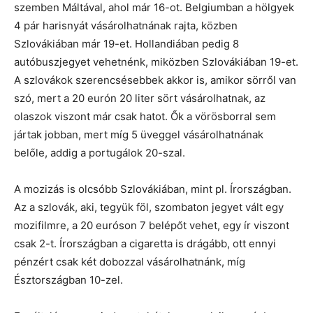
szemben Máltával, ahol már 16-ot. Belgiumban a hölgyek
4 pár harisnyát vásárolhatnának rajta, közben
Szlovákiában már 19-et. Hollandiában pedig 8
autóbuszjegyet vehetnénk, miközben Szlovákiában 19-et.
A szlovákok szerencsésebbek akkor is, amikor sörről van
szó, mert a 20 eurón 20 liter sört vásárolhatnak, az
olaszok viszont már csak hatot. Ők a vörösborral sem
jártak jobban, mert míg 5 üveggel vásárolhatnának
belőle, addig a portugálok 20-szal.
A mozizás is olcsóbb Szlovákiában, mint pl. Írországban.
Az a szlovák, aki, tegyük föl, szombaton jegyet vált egy
mozifilmre, a 20 euróson 7 belépőt vehet, egy ír viszont
csak 2-t. Írországban a cigaretta is drágább, ott ennyi
pénzért csak két dobozzal vásárolhatnánk, míg
Észtországban 10-zel.