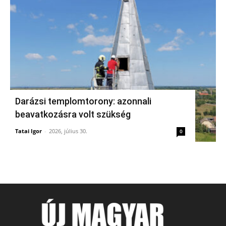
Darázsi templomtorony: azonnali
beavatkozásra volt szükség
Tatai Igor
-
2026, július 30.
0