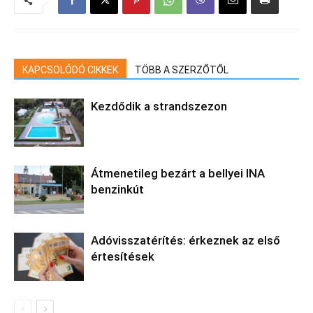
KAPCSOLÓDÓ CIKKEK
TÖBB A SZERZŐTŐL
Kezdődik a strandszezon
Átmenetileg bezárt a bellyei INA
benzinkút
Adóvisszatérítés: érkeznek az első
értesítések