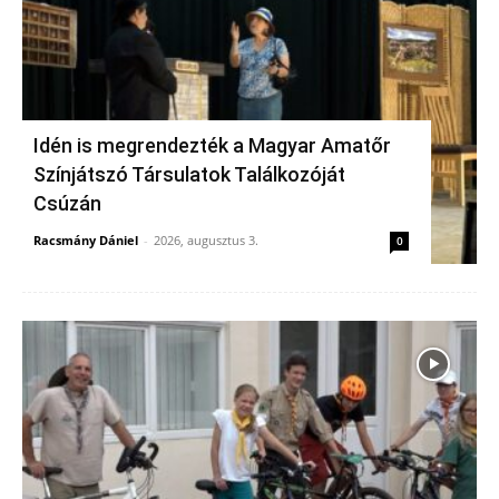
Idén is megrendezték a Magyar Amatőr
Színjátszó Társulatok Találkozóját
Csúzán
Racsmány Dániel
-
2026, augusztus 3.
0