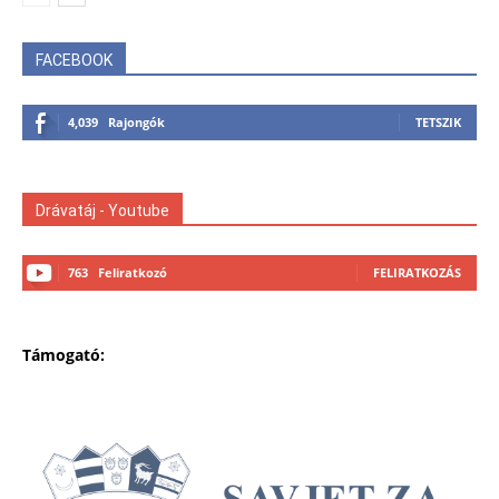
FACEBOOK
4,039
Rajongók
TETSZIK
Drávatáj - Youtube
763
Feliratkozó
FELIRATKOZÁS
Támogató: