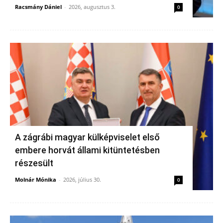
Racsmány Dániel
-
2026, augusztus 3.
0
A zágrábi magyar külképviselet első
embere horvát állami kitüntetésben
részesült
Molnár Mónika
-
2026, július 30.
0