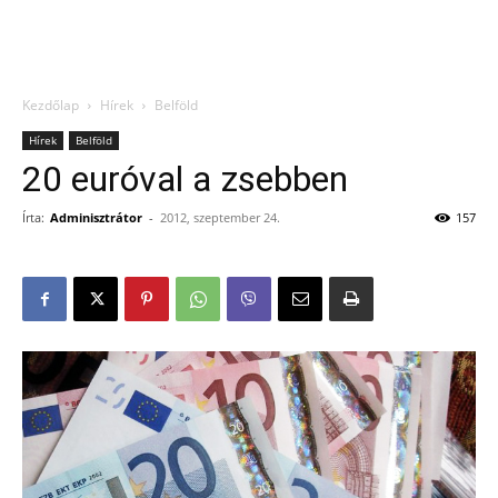
Kezdőlap
Hírek
Belföld
Hírek
Belföld
20 euróval a zsebben
Írta:
Adminisztrátor
-
2012, szeptember 24.
157