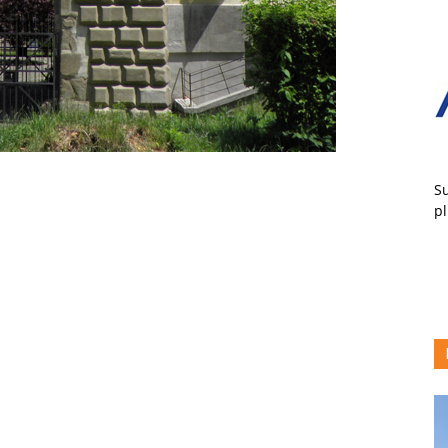
Su
pl