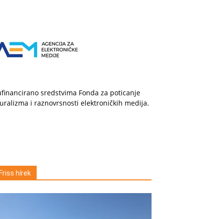
financirano sredstvima Fonda za poticanje
uralizma i raznovrsnosti elektroničkih medija.
Friss hírek