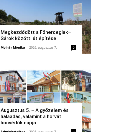
Megkezdődött a Főherceglak–
Sárok közötti út építése
Molnár Mónika
-
2026, augusztus 7.
0
Augusztus 5. – A győzelem és
hálaadás, valamint a horvát
honvédők napja
Adminisztrátor
-
2026, augusztus 7.
0