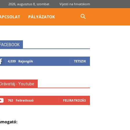
2026, augusztus 8, szombat
Vijesti na hrvatskom
APCSOLAT
PÁLYÁZATOK
FACEBOOK
4,039
Rajongók
TETSZIK
Drávatáj - Youtube
763
Feliratkozó
FELIRATKOZÁS
ámogató: