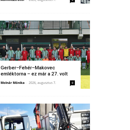
Gerber–Fehér–Makovec
emléktorna – ez már a 27. volt
Molnár Mónika
-
2026, augusztus 7.
0