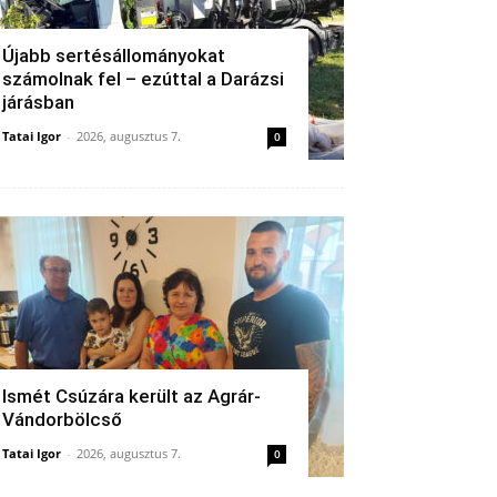
Újabb sertésállományokat
számolnak fel – ezúttal a Darázsi
járásban
Tatai Igor
-
2026, augusztus 7.
0
Ismét Csúzára került az Agrár-
Vándorbölcső
Tatai Igor
-
2026, augusztus 7.
0