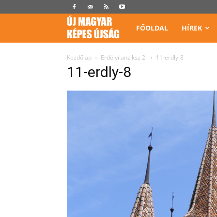
Képes
FŐOLDAL
HÍREK
Újság
Kezdőlap
Erdélyi anziksz 2.
11-erdly-8
11-erdly-8