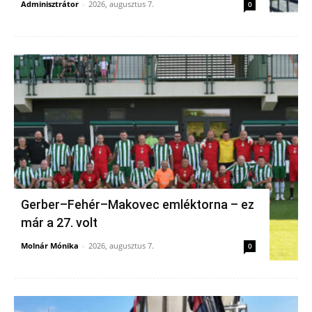
Adminisztrátor
-
2026, augusztus 7.
0
Gerber–Fehér–Makovec emléktorna – ez
már a 27. volt
Molnár Mónika
-
2026, augusztus 7.
0