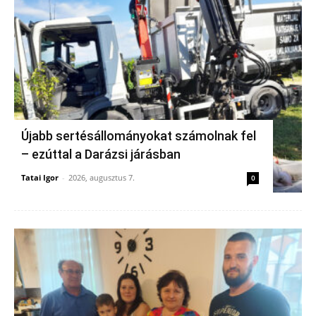
Újabb sertésállományokat számolnak fel
– ezúttal a Darázsi járásban
Tatai Igor
-
2026, augusztus 7.
0