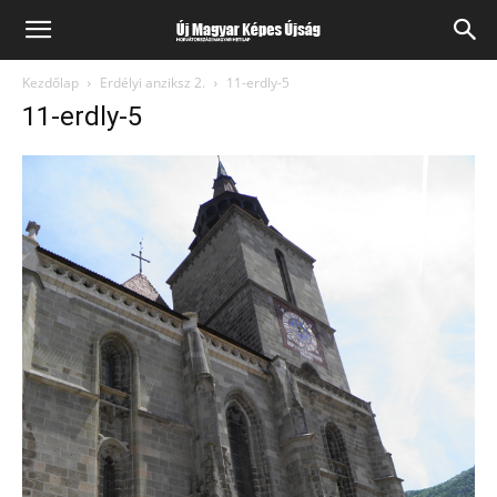
Kezdőlap
Erdélyi anziksz 2.
11-erdly-5
11-erdly-5