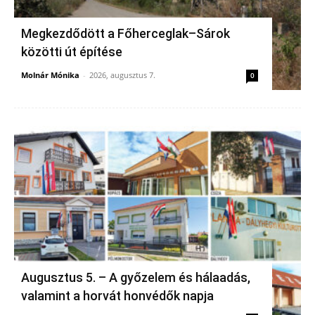
Megkezdődött a Főherceglak–Sárok
közötti út építése
Molnár Mónika
-
2026, augusztus 7.
0
Augusztus 5. – A győzelem és hálaadás,
valamint a horvát honvédők napja