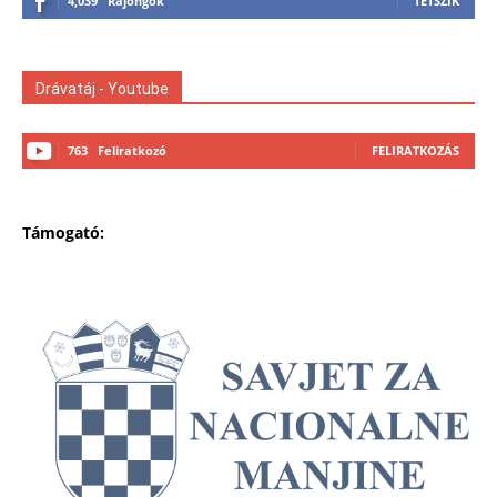
4,039
Rajongók
TETSZIK
Drávatáj - Youtube
763
Feliratkozó
FELIRATKOZÁS
Támogató: