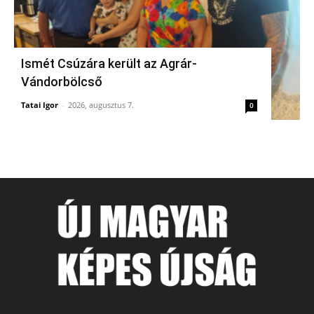
Ismét Csúzára került az Agrár-
Vándorbölcső
Tatai Igor
-
2026, augusztus 7.
0