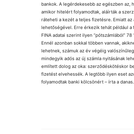
bankok. A legérdekesebb az egészben az, ho
amikor hitelért folyamodtak, aláírták a szer
ráteheti a kezét a teljes fizetésre. Emiatt 
lehetőségével. Erre érkezik tehát például a 
FINA adatai szerint ilyen “pótszámlából” 78
Ennél azonban sokkal többen vannak, akikne
lehetnek, számuk az év végéig valószínűle
mindegyik adós az új számla nyitásának le
említett dolog az oka: szerződéskötéskor b
fizetést elvehessék. A legtöbb ilyen eset az
folyamodtak banki kölcsönért – írta a danas.