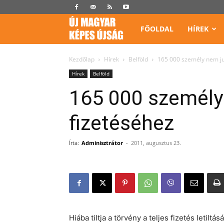
Képes
FŐOLDAL
HÍREK
Újság
Kezdőlap
Hírek
Belföld
165 000 személy nem ju
Hírek
Belföld
165 000 személy
fizetéséhez
Írta:
Adminisztrátor
-
2011, augusztus 23.
Hiába tiltja a törvény a teljes fizetés letiltá