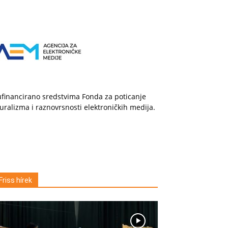
financirano sredstvima Fonda za poticanje
uralizma i raznovrsnosti elektroničkih medija.
Friss hírek