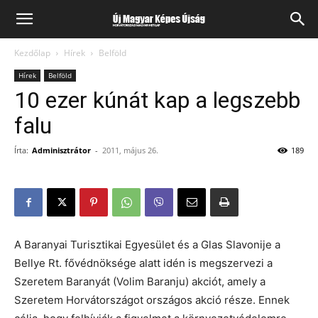
Kezdőlap
Hírek
Belföld
Hírek
Belföld
10 ezer kúnát kap a legszebb
falu
Írta:
Adminisztrátor
-
2011, május 26.
189
A Baranyai Turisztikai Egyesület és a Glas Slavonije a
Bellye Rt. fővédnöksége alatt idén is megszervezi a
Szeretem Baranyát (Volim Baranju) akciót, amely a
Szeretem Horvátországot országos akció része. Ennek