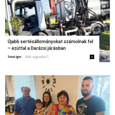
Újabb sertésállományokat számolnak fel
– ezúttal a Darázsi járásban
Tatai Igor
-
2026, augusztus 7.
0