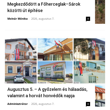
Megkezdődött a Főherceglak–Sárok
közötti út építése
Molnár Mónika
-
2026, augusztus 7.
0
Augusztus 5. – A győzelem és hálaadás,
valamint a horvát honvédők napja
Adminisztrátor
-
2026, augusztus 7.
0