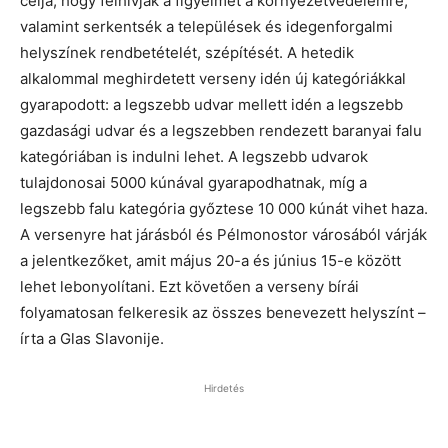
célja, hogy felhívják a figyelmet a környezetvédelemre,
valamint serkentsék a települések és idegenforgalmi
helyszínek rendbetételét, szépítését. A hetedik
alkalommal meghirdetett verseny idén új kategóriákkal
gyarapodott: a legszebb udvar mellett idén a legszebb
gazdasági udvar és a legszebben rendezett baranyai falu
kategóriában is indulni lehet. A legszebb udvarok
tulajdonosai 5000 kúnával gyarapodhatnak, míg a
legszebb falu kategória győztese 10 000 kúnát vihet haza.
A versenyre hat járásból és Pélmonostor városából várják
a jelentkezőket, amit május 20-a és június 15-e között
lehet lebonyolítani. Ezt követően a verseny bírái
folyamatosan felkeresik az összes benevezett helyszínt –
írta a Glas Slavonije.
Hirdetés