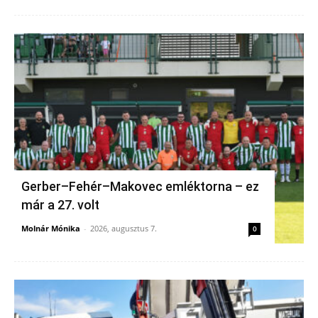
Gerber–Fehér–Makovec emléktorna – ez
már a 27. volt
Molnár Mónika
-
2026, augusztus 7.
0