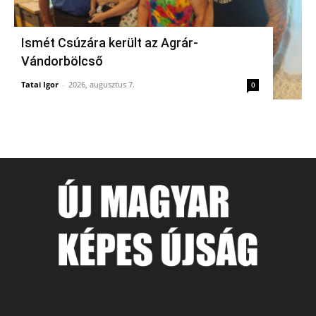
Ismét Csúzára került az Agrár-
Vándorbölcső
Tatai Igor
-
2026, augusztus 7.
0