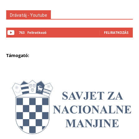
Drávatáj - Youtube
763
Feliratkozó
FELIRATKOZÁS
Támogató: