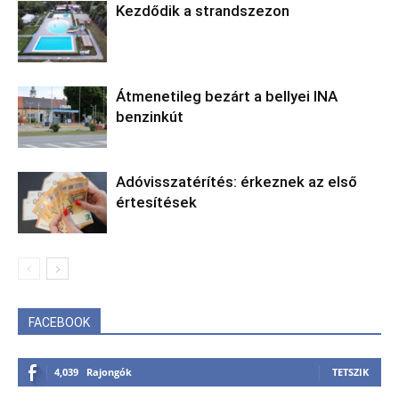
Kezdődik a strandszezon
Átmenetileg bezárt a bellyei INA
benzinkút
Adóvisszatérítés: érkeznek az első
értesítések
FACEBOOK
4,039
Rajongók
TETSZIK