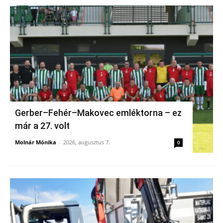
Gerber–Fehér–Makovec emléktorna – ez
már a 27. volt
Molnár Mónika
-
2026, augusztus 7.
0