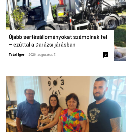
Újabb sertésállományokat számolnak fel
– ezúttal a Darázsi járásban
Tatai Igor
-
2026, augusztus 7.
0