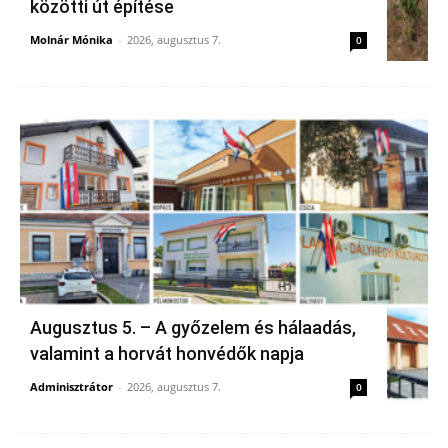
közötti út építése
Molnár Mónika
-
2026, augusztus 7.
0
Augusztus 5. – A győzelem és hálaadás,
valamint a horvát honvédők napja
Adminisztrátor
-
2026, augusztus 7.
0