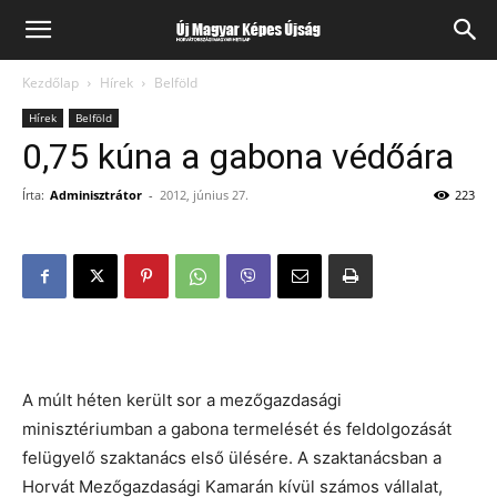
Kezdőlap
Hírek
Belföld
Hírek
Belföld
0,75 kúna a gabona védőára
Írta:
Adminisztrátor
-
2012, június 27.
223
A múlt héten került sor a mezőgazdasági
minisztériumban a gabona termelését és feldolgozását
felügyelő szaktanács első ülésére. A szaktanácsban a
Horvát Mezőgazdasági Kamarán kívül számos vállalat,