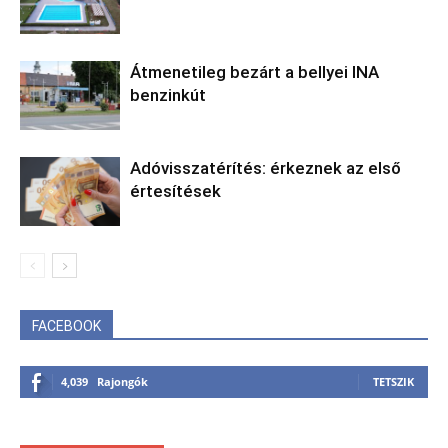
Átmenetileg bezárt a bellyei INA
benzinkút
Adóvisszatérítés: érkeznek az első
értesítések
FACEBOOK
4,039
Rajongók
TETSZIK