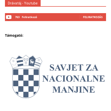
Drávatáj - Youtube
763
Feliratkozó
FELIRATKOZÁS
Támogató: