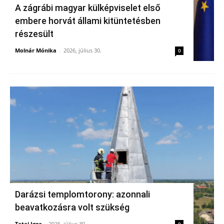
A zágrábi magyar külképviselet első
embere horvát állami kitüntetésben
részesült
Molnár Mónika
-
2026, július 30.
0
Darázsi templomtorony: azonnali
beavatkozásra volt szükség
Tatai Igor
-
2026, július 30.
0