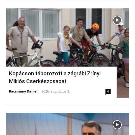
Kopácson táborozott a zágrábi Zrínyi
Miklós Cserkészcsapat
Racsmány Dániel
-
2026, augusztus 3.
0