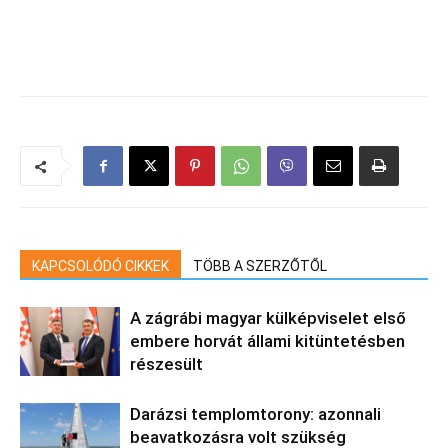
KAPCSOLÓDÓ CIKKEK
TÖBB A SZERZŐTŐL
A zágrábi magyar külképviselet első
embere horvát állami kitüntetésben
részesült
Darázsi templomtorony: azonnali
beavatkozásra volt szükség