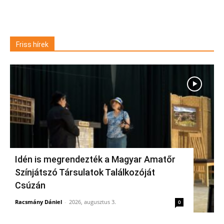
Friss hírek
Idén is megrendezték a Magyar Amatőr
Színjátszó Társulatok Találkozóját
Csúzán
Racsmány Dániel
-
2026, augusztus 3.
0