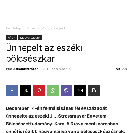
Kezdőlap
Hírek
Magyarságunk
Hírek
Magyarságunk
Ünnepelt az eszéki
bölcsészkar
Írta:
Adminisztrátor
-
2011, december 19.
270
December 14-én fennállásának fél évszázadát
ünnepelte az eszéki J. J. Strossmayer Egyetem
Bölcsészettudományi Kara. A Dráva menti városban
ennél is régibb hagyománya van a bölcsészképzésnek.