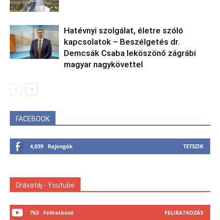
Hatévnyi szolgálat, életre szóló
kapcsolatok – Beszélgetés dr.
Demcsák Csaba leköszönő zágrábi
magyar nagykövettel
FACEBOOK
4,039
Rajongók
TETSZIK
Drávatáj - Youtube
763
Feliratkozó
FELIRATKOZÁS