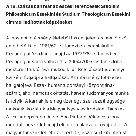
A 18. században már az eszéki ferencesek Studium
Philosohicum Essekini és Studium Theologicum Essekini
címmel indítottak képzéseket.
A mostani intézmény életéből három jelentős mérföldkő
emelhető ki: az 1961/62-es tanévben megalakult a
Pedagógiai Akadémia, majd az 1977/78-as tanévben
Pedagógiai Karrá változott, a 2004/2005-ös tanévtől a
mostani struktúrával működik, és Bölcsészettudományi
Karként fogadja a hallgatókat. Az intézmény több ezer
hallgatójával Eszék humántudományi központjának
számít, ahol nemcsak oktatás, hanem tudományos munka
is folyik. A karnak jelenleg tizenegy szervezeti egysége
működik, közöttük a Magyar Nyelv és Irodalom Tanszék.
A kar ünnepségén dr. sc. Ana Pintarić dékán asszony
mondott beszédet, majd elismerő oklevelet nyújtott át. A
magyar tanszék létrehozásáért, fejlesztésért kitüntetést