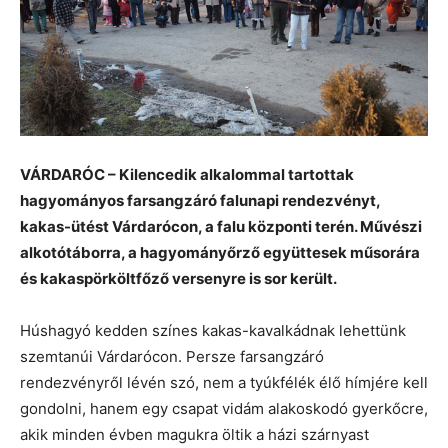
VÁRDARÓC – Kilencedik alkalommal tartottak
hagyományos farsangzáró falunapi rendezvényt,
kakas-ütést Várdarócon, a falu központi terén. Művészi
alkotótáborra, a hagyományőrző együttesek műsorára
és kakaspörköltfőző versenyre is sor került.
Húshagyó kedden színes kakas-kavalkádnak lehettünk
szemtanúi Várdarócon. Persze farsangzáró
rendezvényről lévén szó, nem a tyúkfélék élő hímjére kell
gondolni, hanem egy csapat vidám alakoskodó gyerkőcre,
akik minden évben magukra öltik a házi szárnyast