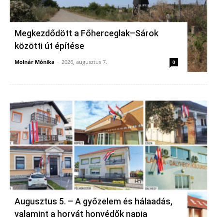
Megkezdődött a Főherceglak–Sárok
közötti út építése
Molnár Mónika
-
2026, augusztus 7.
0
Augusztus 5. – A győzelem és hálaadás,
valamint a horvát honvédők napja