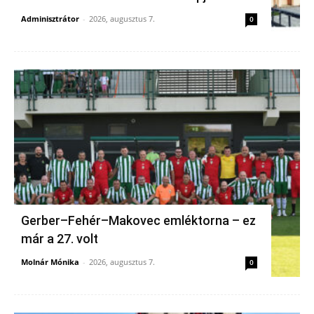
Adminisztrátor
-
2026, augusztus 7.
0
Gerber–Fehér–Makovec emléktorna – ez
már a 27. volt
Molnár Mónika
-
2026, augusztus 7.
0