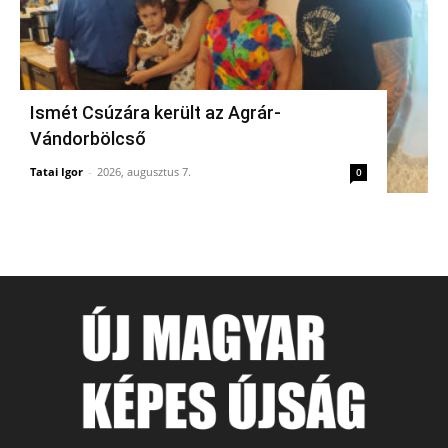
Ismét Csúzára került az Agrár-
Vándorbölcső
Tatai Igor
-
2026, augusztus 7.
0