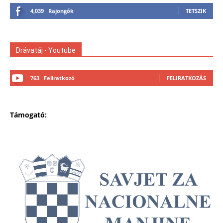
4,039
Rajongók
TETSZIK
Drávatáj - Youtube
763
Feliratkozó
FELIRATKOZÁS
Támogató: