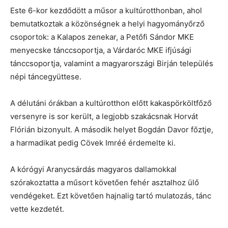
Este 6-kor kezdődött a műsor a kultúrotthonban, ahol
bemutatkoztak a közönségnek a helyi hagyományőrző
csoportok: a Kalapos zenekar, a Petőfi Sándor MKE
menyecske tánccsoportja, a Várdaróc MKE ifjúsági
tánccsoportja, valamint a magyarországi Birján település
népi táncegyüttese.
A délutáni órákban a kultúrotthon előtt kakaspörköltfőző
versenyre is sor került, a legjobb szakácsnak Horvát
Flórián bizonyult. A második helyet Bogdán Davor főztje,
a harmadikat pedig Cövek Imréé érdemelte ki.
A kórógyi Aranycsárdás magyaros dallamokkal
szórakoztatta a műsort követően fehér asztalhoz ülő
vendégeket. Ezt követően hajnalig tartó mulatozás, tánc
vette kezdetét.