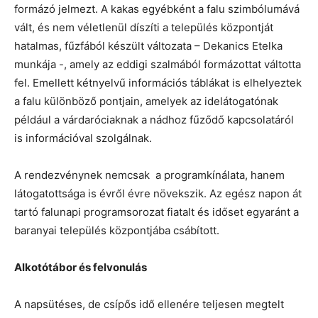
formázó jelmezt. A kakas egyébként a falu szimbólumává
vált, és nem véletlenül díszíti a település központját
hatalmas, fűzfából készült változata – Dekanics Etelka
munkája -, amely az eddigi szalmából formázottat váltotta
fel. Emellett kétnyelvű információs táblákat is elhelyeztek
a falu különböző pontjain, amelyek az idelátogatónak
például a várdaróciaknak a nádhoz fűződő kapcsolatáról
is információval szolgálnak.
A rendezvénynek nemcsak a programkínálata, hanem
látogatottsága is évről évre növekszik. Az egész napon át
tartó falunapi programsorozat fiatalt és időset egyaránt a
baranyai település központjába csábított.
Alkotótábor és felvonulás
A napsütéses, de csípős idő ellenére teljesen megtelt