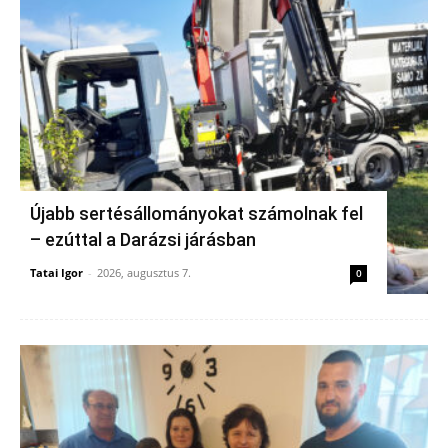
Újabb sertésállományokat számolnak fel
– ezúttal a Darázsi járásban
Tatai Igor
-
2026, augusztus 7.
0