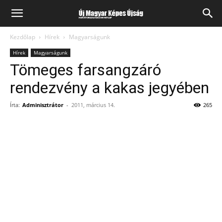
Kezdőlap
Hírek
Magyarságunk
Hírek
Magyarságunk
Tömeges farsangzáró
rendezvény a kakas jegyében
Írta:
Adminisztrátor
-
2011, március 14.
265