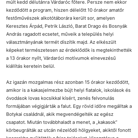
múlt kedd délutánra Várdaróc főtere. Persze nem ekkor
kezdődött a program, hiszen délelőtt 10 órakor amatőr
festőművészek alkotótáborára került sor, amelyen
Keresztes Árpád, Petrik László, Barat Drago és Bosnyák
András ragadott ecsetet, műveik a település helyi
választmányának termét díszítik majd. Az elkészült
képeket természetesen az érdeklődők is megtekinthették
a 13 órakor nyílt, Várdaróci motívumok elnevezésű
kiállítás keretein belül.
Az igazán mozgalmas rész azonban 15 órakor kezdődött,
amikor is a kakasjelmezbe bújt helyi fiatalok, iskolások és
óvodások lovas kocsikkal kísért, zenés felvonulás
formájában végigjárták a falut. Egy rövid időre megálltak a
Botykai családnál, akik megvendégelték az egész
csapatot. Miután továbbhaladt a menet, a „kakasok”
körbeugrálták az utcán nézelődő hölgyeket, akiktől fonott