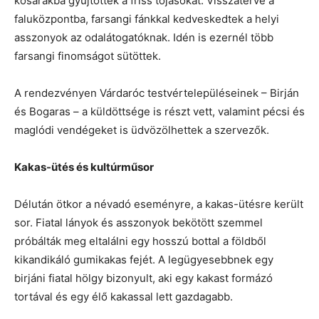
kosarakba gyűjtötték a friss tojásokat. Visszatérve a
faluközpontba, farsangi fánkkal kedveskedtek a helyi
asszonyok az odalátogatóknak. Idén is ezernél több
farsangi finomságot sütöttek.
A rendezvényen Várdaróc testvértelepüléseinek – Birján
és Bogaras – a küldöttsége is részt vett, valamint pécsi és
maglódi vendégeket is üdvözölhettek a szervezők.
Kakas-ütés és kultúrműsor
Délután ötkor a névadó eseményre, a kakas-ütésre került
sor. Fiatal lányok és asszonyok bekötött szemmel
próbálták meg eltalálni egy hosszú bottal a földből
kikandikáló gumikakas fejét. A legügyesebbnek egy
birjáni fiatal hölgy bizonyult, aki egy kakast formázó
tortával és egy élő kakassal lett gazdagabb.