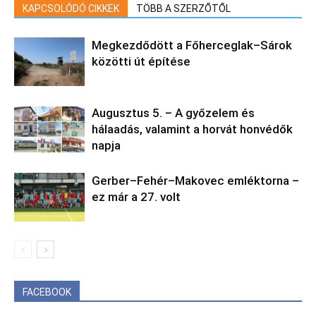
KAPCSOLÓDÓ CIKKEK
TÖBB A SZERZŐTŐL
Megkezdődött a Főherceglak–Sárok
közötti út építése
Augusztus 5. – A győzelem és
hálaadás, valamint a horvát honvédők
napja
Gerber–Fehér–Makovec emléktorna –
ez már a 27. volt
FACEBOOK