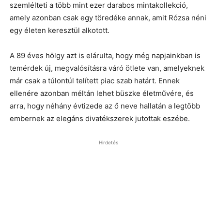
szemlélteti a több mint ezer darabos mintakollekció,
amely azonban csak egy töredéke annak, amit Rózsa néni
egy életen keresztül alkotott.
A 89 éves hölgy azt is elárulta, hogy még napjainkban is
temérdek új, megvalósításra váró ötlete van, amelyeknek
már csak a túlontúl telített piac szab határt. Ennek
ellenére azonban méltán lehet büszke életművére, és
arra, hogy néhány évtizede az ő neve hallatán a legtöbb
embernek az elegáns divatékszerek jutottak eszébe.
Hirdetés