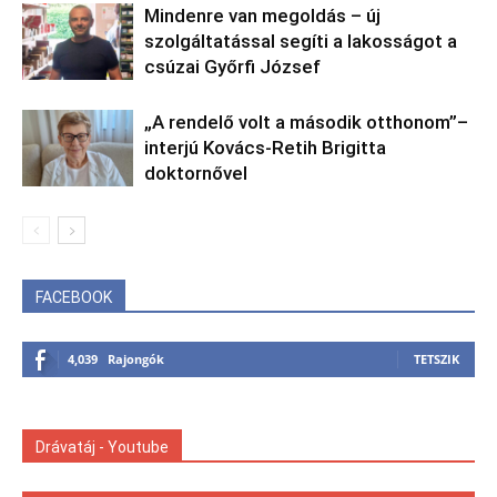
Mindenre van megoldás – új
szolgáltatással segíti a lakosságot a
csúzai Győrfi József
„A rendelő volt a második otthonom”–
interjú Kovács-Retih Brigitta
doktornővel
FACEBOOK
4,039
Rajongók
TETSZIK
Drávatáj - Youtube