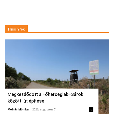
Friss hírek
Megkezdődött a Főherceglak–Sárok
közötti út építése
Molnár Mónika
-
2026, augusztus 7.
0