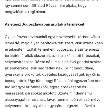
így semmi sem állhatott Rózsa néni útjába, hogy
megvalósítsa régi álmát.
Az egész Jugoszláviában árulták a termékeit
Gyulai Rózsa kézimunkái egyre szélesebb körben váltak
ismertté, majd olyan barátokra tett szert, akik üzleteikben
értékesíteni tudták termékeit. Jugoszlávia szinte egész
területén árulták ékszereit, az általa készített brossokat,
selyemvirágokat. Rózsa néni ma is hálával gondol azokra
az emberekre, akik segítettek neki. Mint megtudtam,
gyerekei is örökölték kivételes kézügyességét, így ők is
besegítettek. Úgy tűnt, hogy Rózsa néni egyszerűen nem
tud kifogyni az ötletekből, egyre érdekesebb és
merészebb darabokat alkotott. Szinte mindennemű
alapanyagot felhasznált, fával, fémmel, bőrrel, szőrmével,
selyemmel, kristályokkal egyaránt dolgozott. Idővel a