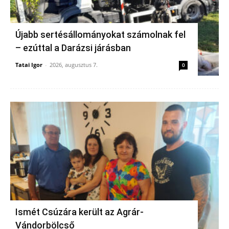
Újabb sertésállományokat számolnak fel
– ezúttal a Darázsi járásban
Tatai Igor
-
2026, augusztus 7.
0
Ismét Csúzára került az Agrár-
Vándorbölcső