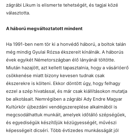
zágrábi Likum is elismerte tehetségét, és tagjai közé
választotta.
A háború megváltoztatott mindent
Ha 1991-ben nem tör ki a honvédő háború, a boltok talán
még mindig Gyulai Rózsa ékszereit kínálnák. A háborús
évek egyikét Németországban élő lányánál töltötte.
Miután hazajött, azt kellett tapasztalnia, hogy a vásárlóerő
csökkenése miatt bizony kevesen tudnak csak
ékszerekre is költeni. Ekkor döntött úgy, hogy felhagy
ezzel a szép hivatással, és már csak kiállításokon mutatja
be alkotásait. Nemrégiben a zágrábi Ady Endre Magyar
Kultúrkör újbezdáni vendégszereplése alkalmából is
megcsodálhattuk munkáit, amelyek időtálló szépségűek,
és egyediségük készítőjük kézügyességét, művészi
képességeit dicséri. Több évtizedes munkásságát jól