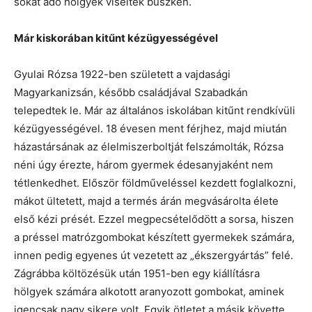
sokat adó hölgyek viselték büszkén.
Már kiskorában kitűnt kézügyességével
Gyulai Rózsa 1922-ben született a vajdasági
Magyarkanizsán, később családjával Szabadkán
telepedtek le. Már az általános iskolában kitűnt rendkívüli
kézügyességével. 18 évesen ment férjhez, majd miután
házastársának az élelmiszerboltját felszámolták, Rózsa
néni úgy érezte, három gyermek édesanyjaként nem
tétlenkedhet. Először földműveléssel kezdett foglalkozni,
mákot ültetett, majd a termés árán megvásárolta élete
első kézi prését. Ezzel megpecsételődött a sorsa, hiszen
a préssel matrózgombokat készített gyermekek számára,
innen pedig egyenes út vezetett az „ékszergyártás” felé.
Zágrábba költözésük után 1951-ben egy kiállításra
hölgyek számára alkotott aranyozott gombokat, aminek
igencsak nagy sikere volt. Egyik ötletet a másik követte,