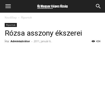
Kezdőlap
Riportok
Riportok
Rózsa asszony ékszerei
Írta:
Adminisztrátor
-
2011, január 6.
434