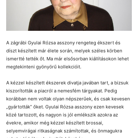
A zágrábi Gyulai Rózsa asszony rengeteg ékszert és
díszt készített már élete során, melyek széles körben
ismertté tették őt. Ma már elsősorban kiállításokon lehet
megtekinteni gyönyörű kollekcióit.
A kézzel készített ékszerek divatja javában tart, a bizsuk
kiszorították a piacról a nemesfém tárgyakat. Pedig
korábban nem voltak olyan népszerűek, és csak kevesen
„gyártották” őket. Gyulai Rózsa asszony ezen kevesek
közé tartozott, és nagyon is jól emlékszik azokra az
évekre, amikor még kézzel készített brossai,
selyemvirágai ritkaságnak számítottak, és önmagukra