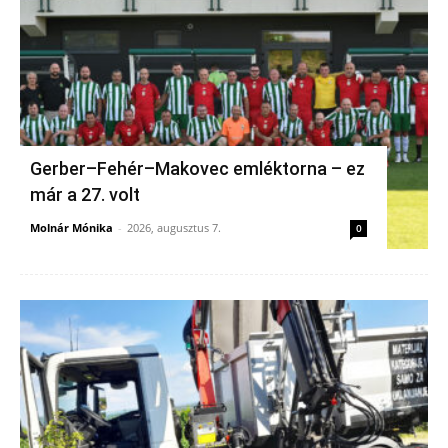
Gerber–Fehér–Makovec emléktorna – ez
már a 27. volt
Molnár Mónika
-
2026, augusztus 7.
0