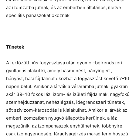
az izomzatba jutnak, és az emberben általános, illetve
speciális panaszokat okoznak
Tünetek
A fertőzött hús fogyasztása után gyomor-bélrendszeri
gyulladás alakul ki, amely hasmenést, hányingert,
hányást, hasi fájdalmat okozhat a fogyasztást követő 7-10
napon belül. Amikor a lárvák a véráramba jutnak, gyakran
akár 39-40 fokos láz, izom- és ízületi fájdalmak, nagyfokú
szemhéjduzzanat, nehézlégzés, idegrendszeri tünetek,
sőt szívizom-károsodás is kialakulhat. Amikor a lárvák az
emberi izomzatban nyugvó állapotba kerülnek, a láz
megszűnik, az izompanaszok enyhülhetnek, többnyire
csak izomgyengeség, fáradtságérzés marad fenn hosszú