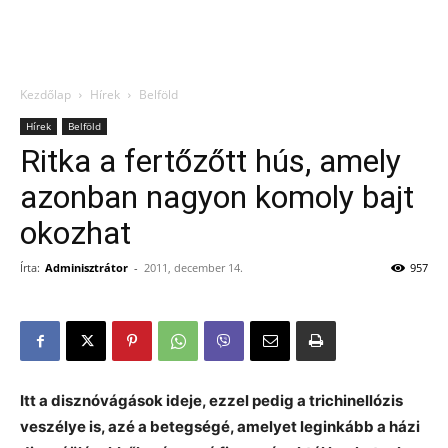
Kezdőlap
Hírek
Belföld
Hírek
Belföld
Ritka a fertőzőtt hús, amely
azonban nagyon komoly bajt
okozhat
Írta:
Adminisztrátor
-
2011, december 14.
957
Itt a disznóvágások ideje, ezzel pedig a trichinellózis
veszélye is, azé a betegségé, amelyet leginkább a házi