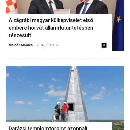
A zágrábi magyar külképviselet első
embere horvát állami kitüntetésben
részesült
Molnár Mónika
-
2026, július 30.
0
Darázsi templomtorony: azonnali