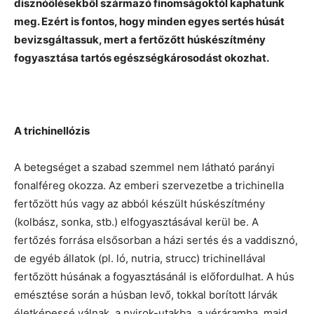
disznóölésekből származó finomságoktól kaphatunk
meg. Ezért is fontos, hogy minden egyes sertés húsát
bevizsgáltassuk, mert a fertőzőtt húskészítmény
fogyasztása tartós egészségkárosodást okozhat.
A trichinellózis
A betegséget a szabad szemmel nem látható parányi
fonalféreg okozza. Az emberi szervezetbe a trichinella
fertőzött hús vagy az abból készült húskészítmény
(kolbász, sonka, stb.) elfogyasztásával kerül be. A
fertőzés forrása elsősorban a házi sertés és a vaddisznó,
de egyéb állatok (pl. ló, nutria, strucc) trichinellával
fertőzött húsának a fogyasztásánál is előfordulhat. A hús
emésztése során a húsban levő, tokkal borított lárvák
életképessé válnak, a nyirok-utakba, a véráramba, majd