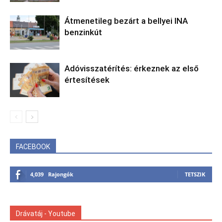
Átmenetileg bezárt a bellyei INA
benzinkút
Adóvisszatérítés: érkeznek az első
értesítések
FACEBOOK
4,039
Rajongók
TETSZIK
Drávatáj - Youtube