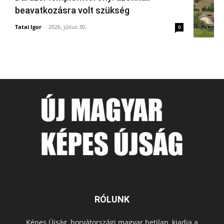
beavatkozásra volt szükség
Tatai Igor
-
2026, július 30.
0
RÓLUNK
Képes Újság, horvátországi magyar hetilap, kiadja a