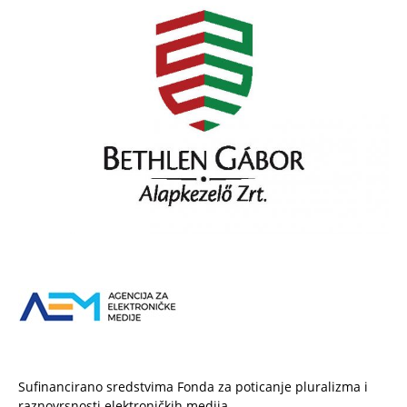
Sufinancirano sredstvima Fonda za poticanje pluralizma i
raznovrsnosti elektroničkih medija.