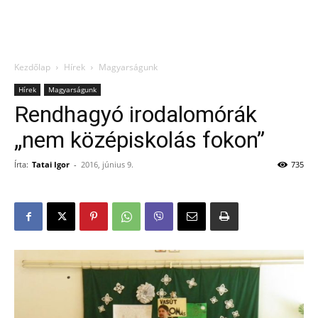
Kezdőlap
Hírek
Magyarságunk
Hírek
Magyarságunk
Rendhagyó irodalomórák
„nem középiskolás fokon”
Írta:
Tatai Igor
-
2016, június 9.
735