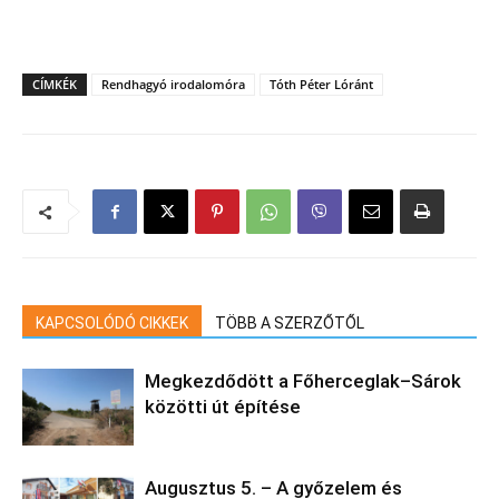
CÍMKÉK
Rendhagyó irodalomóra
Tóth Péter Lóránt
KAPCSOLÓDÓ CIKKEK
TÖBB A SZERZŐTŐL
Megkezdődött a Főherceglak–Sárok
közötti út építése
Augusztus 5. – A győzelem és