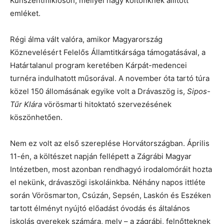
Kunszentmiklóson, mellyel nagy költőnknek állított
emléket.
Régi álma vált valóra, amikor Magyarország
Köznevelésért Felelős Államtitkársága támogatásával, a
Határtalanul program keretében Kárpát-medencei
turnéra indulhatott műsorával. A november óta tartó túra
közel 150 állomásának egyike volt a Drávaszög is,
Sipos-
Tűr Klára
vörösmarti hitoktató szervezésének
köszönhetően.
Nem ez volt az első szereplése Horvátországban. Április
11-én, a költészet napján fellépett a Zágrábi Magyar
Intézetben, most azonban rendhagyó irodalomóráit hozta
el nekünk, drávaszögi iskoláinkba. Néhány napos ittléte
során Vörösmarton, Csúzán, Sepsén, Laskón és Eszéken
tartott élményt nyújtó előadást óvodás és általános
iskolás gyerekek számára, mely – a zágrábi, felnőtteknek