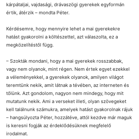
kárpátaljai, vajdasági, drávaszögi gyerekek egyformán
értik, átérzik – mondta Péter.
Kérdésemre, hogy mennyire lehet a mai gyerekekre
hatást gyakorolni a költészettel, azt válaszolta, ez a
megközelítéstől függ.
– Szokták mondani, hogy a mai gyerekek rosszabbak,
vagy nem olyanok, mint régen. Nem értek egyet ezekkel
a véleményekkel, a gyerekek olyanok, amilyen világot
teremtünk nekik, amit látnak a tévében, az interneten és
tőlünk. Azt gondolom, nagyon nem mindegy, hogy mit
mutatunk nekik. Ami a verseket illeti, olyan szövegeket
kell találnunk számukra, amelyek hatást gyakorolnak rájuk
– hangsúlyozta Péter, hozzátéve, attól kezdve már maguk
is keresni fogják az érdeklődésüknek megfelelő
irodalmat.