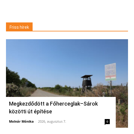
Friss hírek
Megkezdődött a Főherceglak–Sárok
közötti út építése
Molnár Mónika
-
2026, augusztus 7.
0