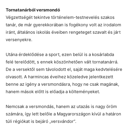
Tornatanárból versmondó
Végzettségét tekintve történelem-testnevelés szakos
tanár, de már gyerekkorában is fogékony volt az irodalom
iránt, általános iskolás éveiben rengeteget szavalt és járt
versenyekre.
Utána érdeklődése a sport, ezen belül is a kosárlabda
felé terelődött, s ennek köszönhetően vált tornatanárrá.
De a versektől sem távolodott el, saját maga kedvtelésére
olvasott. A harmincas éveihez közeledve jelentkezett
benne az igény a versmondásra, hogy ne csak magának,
hanem mások előtt is előadja a költeményeket.
Nemcsak a versmondás, hanem az utazás is nagy öröm
számára, így lett belőle a Magyarországon kívül a határon
túli régiókat is bejáró „versvándor”.