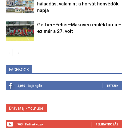
hálaadás, valamint a horvát honvédők
napja
Gerber–Fehér–Makovec emléktorna –
ez már a 27. volt
FACEBOOK
4,039
Rajongók
TETSZIK
Drávatáj - Youtube
763
Feliratkozó
FELIRATKOZÁS