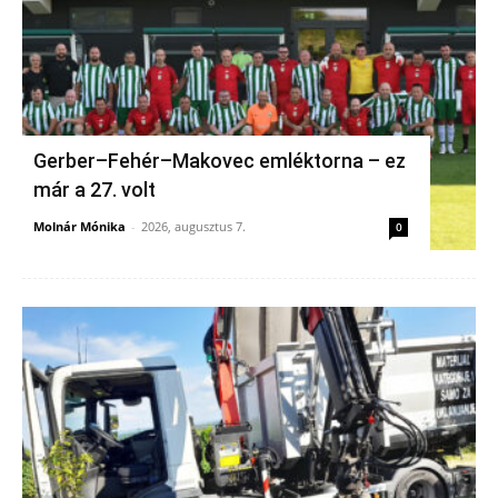
Gerber–Fehér–Makovec emléktorna – ez
már a 27. volt
Molnár Mónika
-
2026, augusztus 7.
0