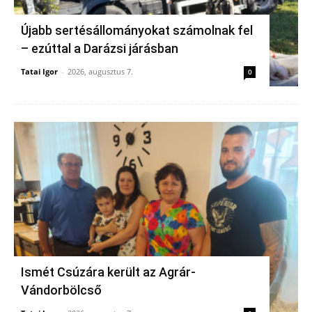
Újabb sertésállományokat számolnak fel
– ezúttal a Darázsi járásban
Tatai Igor
-
2026, augusztus 7.
0
Ismét Csúzára került az Agrár-
Vándorbölcső