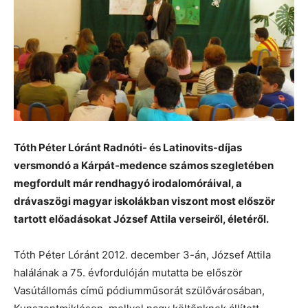
Tóth Péter Lóránt Radnóti- és Latinovits-díjas
versmondó a Kárpát-medence számos szegletében
megfordult már rendhagyó irodalomóráival, a
drávaszögi magyar iskolákban viszont most először
tartott előadásokat József Attila verseiről, életéről.
Tóth Péter Lóránt 2012. december 3-án, József Attila
halálának a 75. évfordulóján mutatta be először
Vasútállomás című pódiumműsorát szülővárosában,