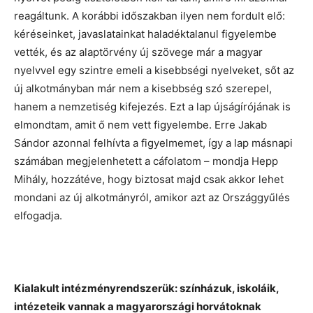
reagáltunk. A korábbi időszakban ilyen nem fordult elő:
kéréseinket, javaslatainkat haladéktalanul figyelembe
vették, és az alaptörvény új szövege már a magyar
nyelvvel egy szintre emeli a kisebbségi nyelveket, sőt az
új alkotmányban már nem a kisebbség szó szerepel,
hanem a nemzetiség kifejezés. Ezt a lap újságírójának is
elmondtam, amit ő nem vett figyelembe. Erre Jakab
Sándor azonnal felhívta a figyelmemet, így a lap másnapi
számában megjelenhetett a cáfolatom – mondja Hepp
Mihály, hozzátéve, hogy biztosat majd csak akkor lehet
mondani az új alkotmányról, amikor azt az Országgyűlés
elfogadja.
Kialakult intézményrendszerük: színházuk, iskoláik,
intézeteik vannak a magyarországi horvátoknak