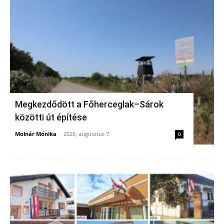
Megkezdődött a Főherceglak–Sárok
közötti út építése
Molnár Mónika
-
2026, augusztus 7.
0