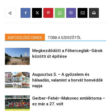
KAPCSOLÓDÓ CIKKEK
TÖBB A SZERZŐTŐL
Megkezdődött a Főherceglak–Sárok
közötti út építése
Augusztus 5. – A győzelem és
hálaadás, valamint a horvát honvédők
napja
Gerber–Fehér–Makovec emléktorna –
ez már a 27. volt