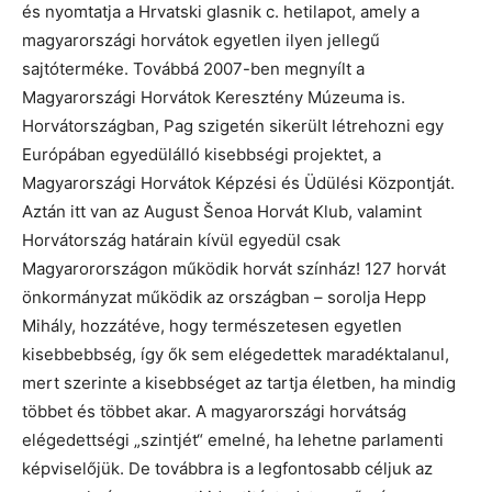
és nyomtatja a Hrvatski glasnik c. hetilapot, amely a
magyarországi horvátok egyetlen ilyen jellegű
sajtóterméke. Továbbá 2007-ben megnyílt a
Magyarországi Horvátok Keresztény Múzeuma is.
Horvátországban, Pag szigetén sikerült létrehozni egy
Európában egyedülálló kisebbségi projektet, a
Magyarországi Horvátok Képzési és Üdülési Központját.
Aztán itt van az August Šenoa Horvát Klub, valamint
Horvátország határain kívül egyedül csak
Magyarorországon működik horvát színház! 127 horvát
önkormányzat működik az országban – sorolja Hepp
Mihály, hozzátéve, hogy természetesen egyetlen
kisebbebbség, így ők sem elégedettek maradéktalanul,
mert szerinte a kisebbséget az tartja életben, ha mindig
többet és többet akar. A magyarországi horvátság
elégedettségi „szintjét“ emelné, ha lehetne parlamenti
képviselőjük. De továbbra is a legfontosabb céljuk az