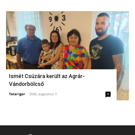
Ismét Csúzára került az Agrár-
Vándorbölcső
Tatai Igor
-
2026, augusztus 7.
0