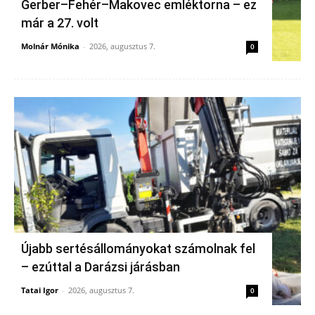
Gerber–Fehér–Makovec emléktorna – ez
már a 27. volt
Molnár Mónika
-
2026, augusztus 7.
0
Újabb sertésállományokat számolnak fel
– ezúttal a Darázsi járásban
Tatai Igor
-
2026, augusztus 7.
0