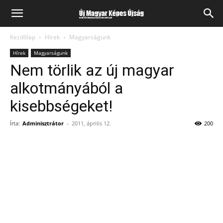
Kezdőlap
Hírek
Magyarságunk
Hírek
Magyarságunk
Nem törlik az új magyar
alkotmányából a
kisebbségeket!
Írta:
Adminisztrátor
-
2011, április 12.
200