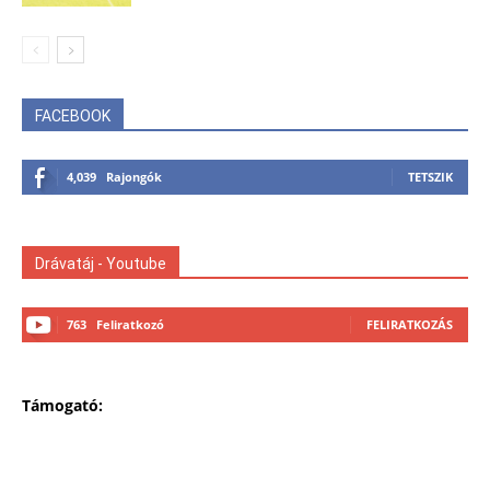
FACEBOOK
4,039
Rajongók
TETSZIK
Drávatáj - Youtube
763
Feliratkozó
FELIRATKOZÁS
Támogató: