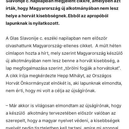
Slavonije c. napilapban megjelent cikkre, amelyben azt
írták, hogy
Magyarország új alkotmányában nem lesz
helye a horvát kisebbségnek. Ebből az apropóból
lapunknak is nyilatkozott.
A Glas Slavonije c. eszéki napilapban nem először
olvashattunk Magyarország-ellenes cikket. A múlt héten
címlapon hozta a hírt, mely szerint Magyarország készülő
új alkotmányában nem lesz benne a horvát kisebbség, a
lap megfogalmazása szerint „törölni fogják a horvátokat”.
A cikk írója megkérdezte Hepp Mihályt, az Országos
Horvát Önkormányzat elnökét is, aki lapunknak elmondta,
nem érti, hogy mi volt a célja az újságírónak.
– Már akkor is világosan elmondtam az újságírónak, hogy
a készülő alkotmány tervezetében először valóban az
szerepelt, hogy a magyar nyelvet védeni, a kisebbségek
nyelvét pedig tiszteletben kell tartani, amire mi azonnal