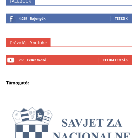
FACEBOOK
4,039
Rajongók
TETSZIK
Drávatáj - Youtube
763
Feliratkozó
FELIRATKOZÁS
Támogató: