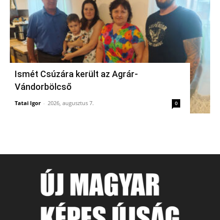
Ismét Csúzára került az Agrár-
Vándorbölcső
Tatai Igor
-
2026, augusztus 7.
0