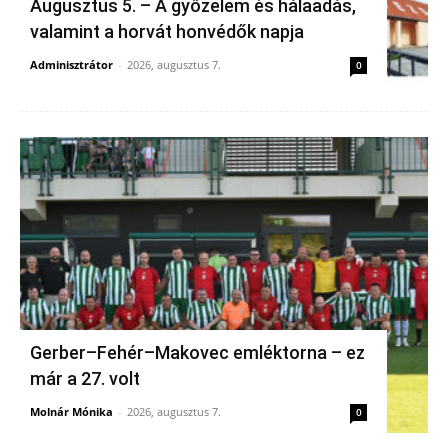
Augusztus 5. – A győzelem és hálaadás,
valamint a horvát honvédők napja
Adminisztrátor
-
2026, augusztus 7.
0
Gerber–Fehér–Makovec emléktorna – ez
már a 27. volt
Molnár Mónika
-
2026, augusztus 7.
0