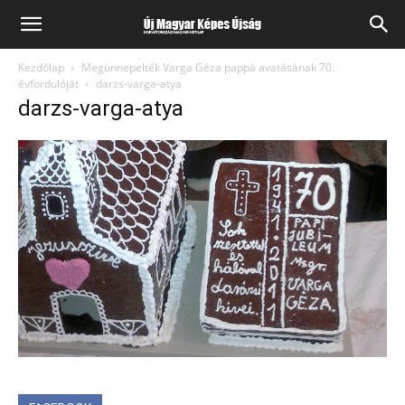
Kezdőlap
Megünnepelték Varga Géza pappá avatásának 70.
évfordulóját
darzs-varga-atya
darzs-varga-atya