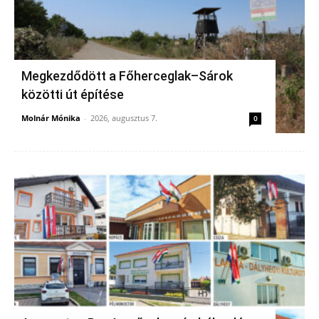
Megkezdődött a Főherceglak–Sárok
közötti út építése
Molnár Mónika
-
2026, augusztus 7.
0