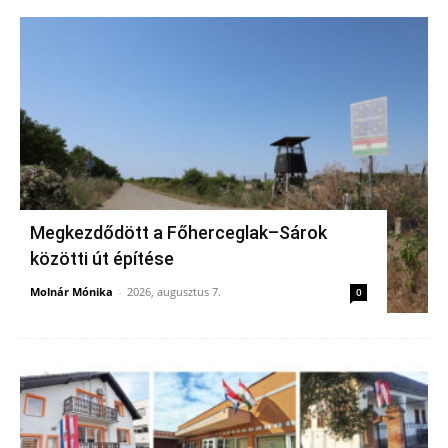
Megkezdődött a Főherceglak–Sárok
közötti út építése
Molnár Mónika
-
2026, augusztus 7.
0