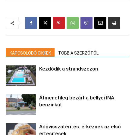
KAPCSOLÓDÓ CIKKEK
TÖBB A SZERZŐTŐL
Kezdődik a strandszezon
Átmenetileg bezárt a bellyei INA
benzinkút
Adóvisszatérítés: érkeznek az első
értesítések