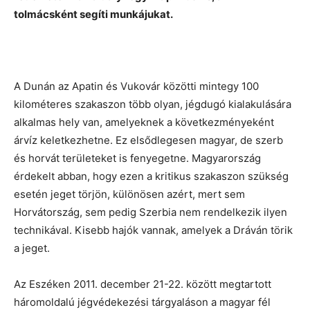
tolmácsként segíti munkájukat.
A Dunán az Apatin és Vukovár közötti mintegy 100
kilométeres szakaszon több olyan, jégdugó kialakulására
alkalmas hely van, amelyeknek a következményeként
árvíz keletkezhetne. Ez elsődlegesen magyar, de szerb
és horvát területeket is fenyegetne. Magyarország
érdekelt abban, hogy ezen a kritikus szakaszon szükség
esetén jeget törjön, különösen azért, mert sem
Horvátország, sem pedig Szerbia nem rendelkezik ilyen
technikával. Kisebb hajók vannak, amelyek a Dráván törik
a jeget.
Az Eszéken 2011. december 21-22. között megtartott
háromoldalú jégvédekezési tárgyaláson a magyar fél