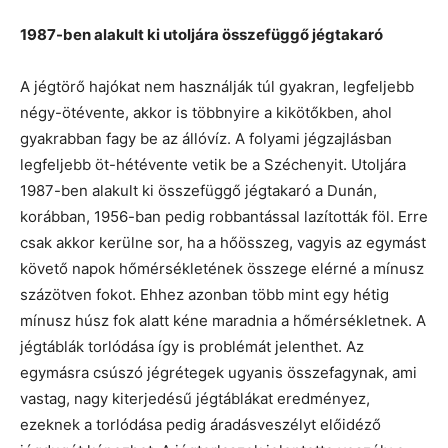
1987-ben alakult ki utoljára összefüggő jégtakaró
A jégtörő hajókat nem használják túl gyakran, legfeljebb
négy-ötévente, akkor is többnyire a kikötőkben, ahol
gyakrabban fagy be az állóvíz. A folyami jégzajlásban
legfeljebb öt-hétévente vetik be a Széchenyit. Utoljára
1987-ben alakult ki összefüggő jégtakaró a Dunán,
korábban, 1956-ban pedig robbantással lazították föl. Erre
csak akkor kerülne sor, ha a hőösszeg, vagyis az egymást
követő napok hőmérsékletének összege elérné a mínusz
százötven fokot. Ehhez azonban több mint egy hétig
mínusz húsz fok alatt kéne maradnia a hőmérsékletnek. A
jégtáblák torlódása így is problémát jelenthet. Az
egymásra csúszó jégrétegek ugyanis összefagynak, ami
vastag, nagy kiterjedésű jégtáblákat eredményez,
ezeknek a torlódása pedig áradásveszélyt előidéző