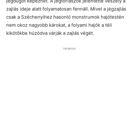
jégdugót képezhet. A jégtorlaszok jelentette veszély a
zajlás ideje alatt folyamatosan fennáll. Mivel a jégzajlás
csak a Széchenyihez hasonló monstrumok hajótestén
nem okoz nagyobb károkat, a folyami hajók a téli
kikötőkbe húzódva várják a zajlás végét.
Hirdetés