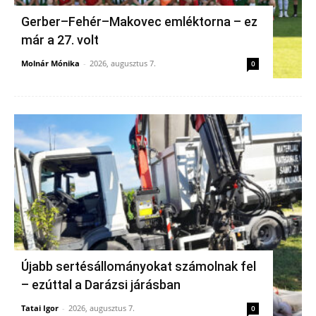
Gerber–Fehér–Makovec emléktorna – ez
már a 27. volt
Molnár Mónika
-
2026, augusztus 7.
0
Újabb sertésállományokat számolnak fel
– ezúttal a Darázsi járásban
Tatai Igor
-
2026, augusztus 7.
0