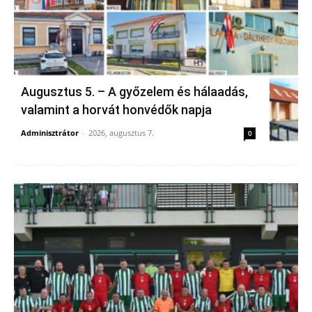
Augusztus 5. – A győzelem és hálaadás,
valamint a horvát honvédők napja
Adminisztrátor
-
2026, augusztus 7.
0