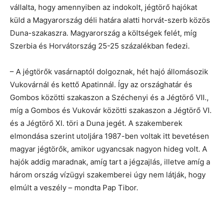
vállalta, hogy amennyiben az indokolt, jégtörő hajókat
küld a Magyarország déli határa alatti horvát-szerb közös
Duna-szakaszra. Magyarország a költségek felét, míg
Szerbia és Horvátország 25-25 százalékban fedezi.
– A jégtörők vasárnaptól dolgoznak, hét hajó állomásozik
Vukovárnál és kettő Apatinnál. Így az országhatár és
Gombos közötti szakaszon a Széchenyi és a Jégtörő VII.,
míg a Gombos és Vukovár közötti szakaszon a Jégtörő VI.
és a Jégtörő XI. töri a Duna jegét. A szakemberek
elmondása szerint utoljára 1987-ben voltak itt bevetésen
magyar jégtörők, amikor ugyancsak nagyon hideg volt. A
hajók addig maradnak, amíg tart a jégzajlás, illetve amíg a
három ország vízügyi szakemberei úgy nem látják, hogy
elmúlt a veszély – mondta Pap Tibor.