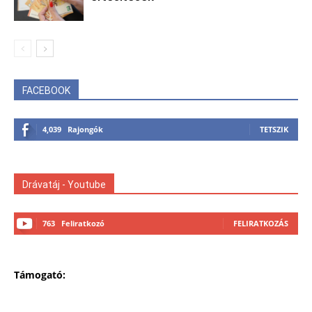
FACEBOOK
4,039
Rajongók
TETSZIK
Drávatáj - Youtube
763
Feliratkozó
FELIRATKOZÁS
Támogató: