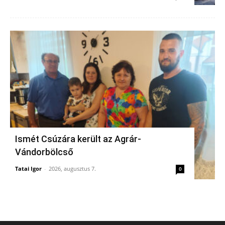
Ismét Csúzára került az Agrár-
Vándorbölcső
Tatai Igor
-
2026, augusztus 7.
0