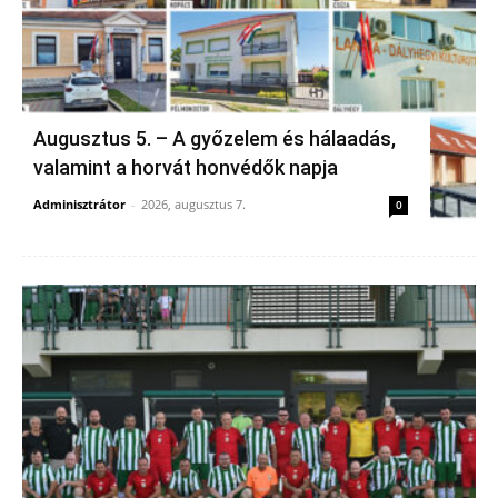
Augusztus 5. – A győzelem és hálaadás,
valamint a horvát honvédők napja
Adminisztrátor
-
2026, augusztus 7.
0