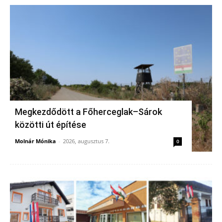
Megkezdődött a Főherceglak–Sárok
közötti út építése
Molnár Mónika
-
2026, augusztus 7.
0