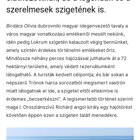
szerelmesek szigetének is.
Birdács Olívia
dubrovniki magyar idegenvezető tavaly a
város magyar vonatkozású emlékeiről mesélt nekünk,
idén pedig Lokrum szigetén kalauzolt végig bennünket,
amely szintén érdekes történelmi emlékeket őriz.
Mindössze néhány perces hajózással juthatunk át a 72
hektárnyi területre, amely védett rezervátumként
látogatható. A turisták kedvelt célpontja, és bár sokan a
népszerű Trónok harca sorozatból megismert vastrón
miatt látogatnak el ide, a szigetet ettől eltekintve is
érdemes „becserkészni”. A legismertebb történet szerint
maga I. Oroszlánszívű Richárd angol király egy hajótörést
követően éppen ezen a szigeten talált menedékre.