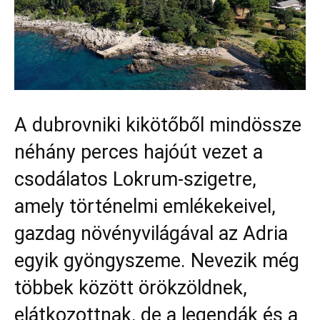
A dubrovniki kikötőből mindössze
néhány perces hajóút vezet a
csodálatos Lokrum-szigetre,
amely történelmi emlékekeivel,
gazdag növényvilágával az Adria
egyik gyöngyszeme. Nevezik még
többek között örökzöldnek,
elátkozottnak, de a legendák és a