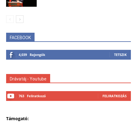
FACEBOOK
4,039
Rajongók
TETSZIK
Drávatáj - Youtube
763
Feliratkozó
FELIRATKOZÁS
Támogató: