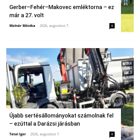
Gerber–Fehér–Makovec emléktorna – ez
már a 27. volt
Molnár Mónika
-
2026, augusztus 7.
0
Újabb sertésállományokat számolnak fel
– ezúttal a Darázsi járásban
Tatai Igor
-
2026, augusztus 7.
0