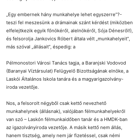
„Egy embernek hány munkahelye lehet egyszerre”?-
teszi fel meszesünk a drámainak szánt kérdést (miközben
elfelejtkezik egyik főnökéről, alelnökéről, Sója Dénesről!),
és felsorolja Jankovics Róbert általa vélt „munkahelyeit”,
más szóval „állásait”, éspedig: a
Pélmonostori Városi Tanács tagja, a Baranjski Vodovod
(Baranyai Víztársulat) Felügyelő Bizottságának elnöke, a
Laskói Általános Iskola tanára és a magyarigazolvány-
iroda vezetője.
Nos, a felsorolt négyből csak kettő nevezhető
munkahelynek (állásnak), valójában félmunkahelyekről
van szó – Laskón félmunkaidőben tanár és a HMDK-ban
az igazolványiroda vezetője. A másik kettő nem állás,
hanem tisztség, amely nem jár fizetéssel, csak némi