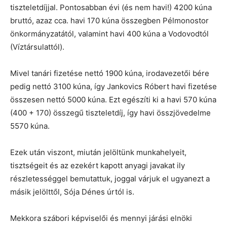
tiszteletdíjjal. Pontosabban évi (és nem havi!) 4200 kúna
bruttó, azaz cca. havi 170 kúna összegben Pélmonostor
önkormányzatától, valamint havi 400 kúna a Vodovodtól
(Víztársulattól).
Mivel tanári fizetése nettó 1900 kúna, irodavezetői bére
pedig nettó 3100 kúna, így Jankovics Róbert havi fizetése
összesen nettó 5000 kúna. Ezt egészíti ki a havi 570 kúna
(400 + 170) összegű tiszteletdíj, így havi összjövedelme
5570 kúna.
Ezek után viszont, miután jelöltünk munkahelyeit,
tisztségeit és az ezekért kapott anyagi javakat ily
részletességgel bemutattuk, joggal várjuk el ugyanezt a
másik jelölttől, Sója Dénes úrtól is.
Mekkora szábori képviselői és mennyi járási elnöki