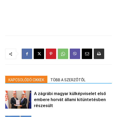
KAPCSOLÓDÓ CIKKEK
TÖBB A SZERZŐTŐL
A zágrábi magyar külképviselet első
embere horvát állami kitüntetésben
részesült