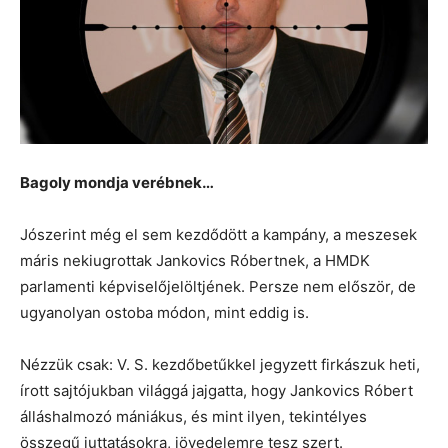
Bagoly mondja verébnek…
Jószerint még el sem kezdődött a kampány, a meszesek
máris nekiugrottak Jankovics Róbertnek, a HMDK
parlamenti képviselőjelöltjének. Persze nem először, de
ugyanolyan ostoba módon, mint eddig is.
Nézzük csak: V. S. kezdőbetűkkel jegyzett firkászuk heti,
írott sajtójukban világgá jajgatta, hogy Jankovics Róbert
álláshalmozó mániákus, és mint ilyen, tekintélyes
összegű juttatásokra, jövedelemre tesz szert.