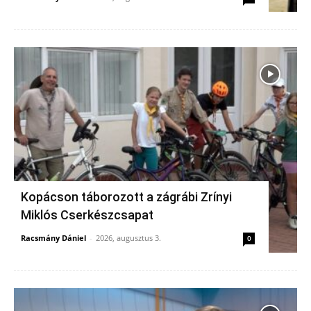
Kopácson táborozott a zágrábi Zrínyi
Miklós Cserkészcsapat
Racsmány Dániel
-
2026, augusztus 3.
0