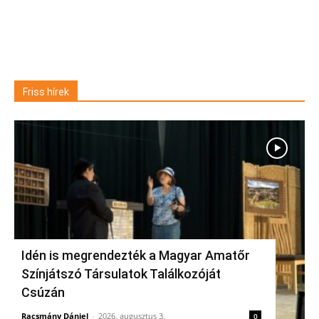
Friss hírek
Idén is megrendezték a Magyar Amatőr
Színjátszó Társulatok Találkozóját
Csúzán
Racsmány Dániel
-
2026, augusztus 3.
0