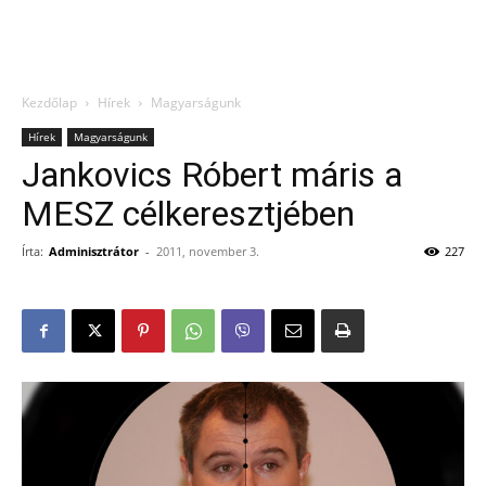
Kezdőlap
Hírek
Magyarságunk
Hírek
Magyarságunk
Jankovics Róbert máris a
MESZ célkeresztjében
Írta:
Adminisztrátor
-
2011, november 3.
227