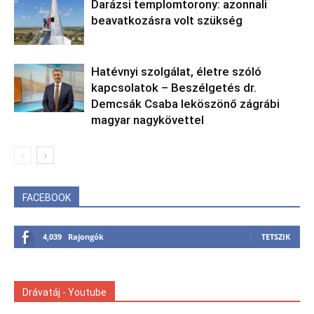
Darázsi templomtorony: azonnali
beavatkozásra volt szükség
Hatévnyi szolgálat, életre szóló
kapcsolatok – Beszélgetés dr.
Demcsák Csaba leköszönő zágrábi
magyar nagykövettel
FACEBOOK
4,039
Rajongók
TETSZIK
Drávatáj - Youtube