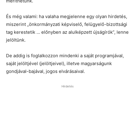
meríthetünk.
És még valami: ha valaha megjelenne egy olyan hirdetés,
miszerint „önkormányzati képviselő, felügyelő-bizottsági
tag kerestetik … előnyben az alulképzett újságírók”, lenne
jelöltünk.
De addig is foglalkozzon mindenki a saját programjával,
saját jelöltjével (jelöltjeivel), illetve magyarságunk
gondjával-bajával, jogos elvárásaival.
Hirdetés