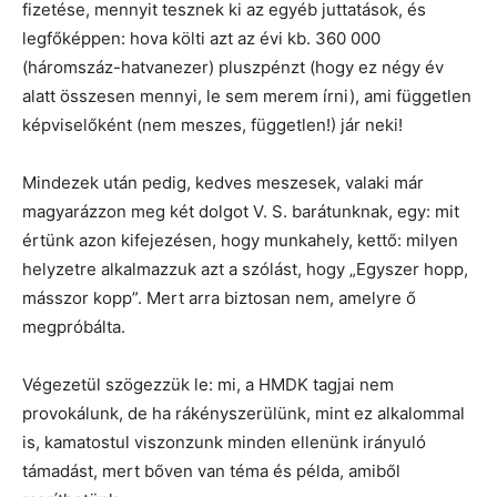
fizetése, mennyit tesznek ki az egyéb juttatások, és
legfőképpen: hova költi azt az évi kb. 360 000
(háromszáz-hatvanezer) pluszpénzt (hogy ez négy év
alatt összesen mennyi, le sem merem írni), ami független
képviselőként (nem meszes, független!) jár neki!
Mindezek után pedig, kedves meszesek, valaki már
magyarázzon meg két dolgot V. S. barátunknak, egy: mit
értünk azon kifejezésen, hogy munkahely, kettő: milyen
helyzetre alkalmazzuk azt a szólást, hogy „Egyszer hopp,
másszor kopp”. Mert arra biztosan nem, amelyre ő
megpróbálta.
Végezetül szögezzük le: mi, a HMDK tagjai nem
provokálunk, de ha rákényszerülünk, mint ez alkalommal
is, kamatostul viszonzunk minden ellenünk irányuló
támadást, mert bőven van téma és példa, amiből