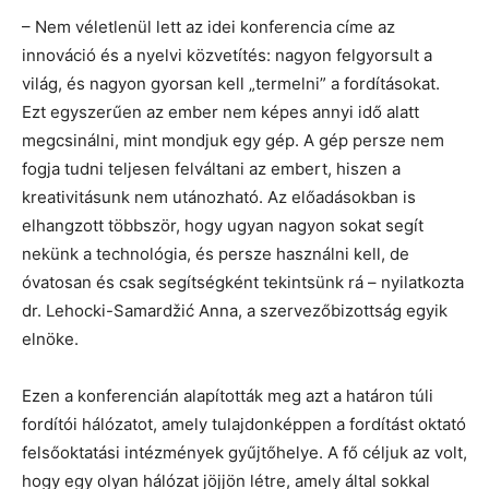
– Nem véletlenül lett az idei konferencia címe az
innováció és a nyelvi közvetítés: nagyon felgyorsult a
világ, és nagyon gyorsan kell „termelni” a fordításokat.
Ezt egyszerűen az ember nem képes annyi idő alatt
megcsinálni, mint mondjuk egy gép. A gép persze nem
fogja tudni teljesen felváltani az embert, hiszen a
kreativitásunk nem utánozható. Az előadásokban is
elhangzott többször, hogy ugyan nagyon sokat segít
nekünk a technológia, és persze használni kell, de
óvatosan és csak segítségként tekintsünk rá – nyilatkozta
dr. Lehocki-Samardžić Anna, a szervezőbizottság egyik
elnöke.
Ezen a konferencián alapították meg azt a határon túli
fordítói hálózatot, amely tulajdonképpen a fordítást oktató
felsőoktatási intézmények gyűjtőhelye. A fő céljuk az volt,
hogy egy olyan hálózat jöjjön létre, amely által sokkal