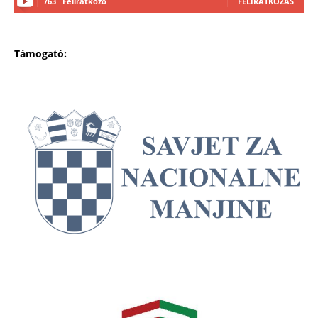
763
Feliratkozó
FELIRATKOZÁS
Támogató: