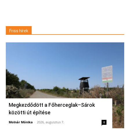
Friss hírek
Megkezdődött a Főherceglak–Sárok
közötti út építése
Molnár Mónika
-
2026, augusztus 7.
0