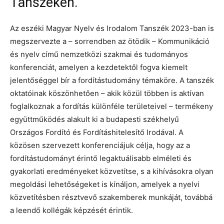
Tanszéken.
Az eszéki Magyar Nyelv és Irodalom Tanszék 2023-ban is
megszervezte a – sorrendben az ötödik – Kommunikáció
és nyelv című nemzetközi szakmai és tudományos
konferenciát, amelyen a kezdetektől fogva kiemelt
jelentőséggel bír a fordítástudomány témaköre. A tanszék
oktatóinak köszönhetően – akik közül többen is aktívan
foglalkoznak a fordítás különféle területeivel – termékeny
együttműködés alakult ki a budapesti székhelyű
Országos Fordító és Fordításhitelesítő Irodával. A
közösen szervezett konferenciájuk célja, hogy az a
fordítástudományt érintő legaktuálisabb elméleti és
gyakorlati eredményeket közvetítse, s a kihívásokra olyan
megoldási lehetőségeket is kínáljon, amelyek a nyelvi
közvetítésben résztvevő szakemberek munkáját, továbbá
a leendő kollégák képzését érintik.