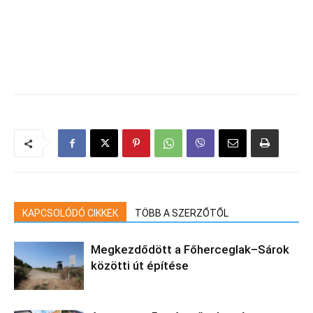
KAPCSOLÓDÓ CIKKEK
TÖBB A SZERZŐTŐL
Megkezdődött a Főherceglak–Sárok
közötti út építése