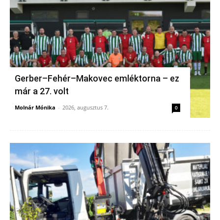
Gerber–Fehér–Makovec emléktorna – ez
már a 27. volt
Molnár Mónika
-
2026, augusztus 7.
0