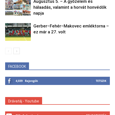
Augusztus 5. – A győzelem és
hálaadás, valamint a horvát honvédők
napja
Gerber–Fehér–Makovec emléktorna –
ez már a 27. volt
FACEBOOK
4,039
Rajongók
TETSZIK
Drávatáj - Youtube