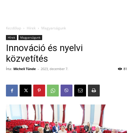
Kezdőlap
Hírek
Magyarságunk
Hírek
Magyarságunk
Innováció és nyelvi
közvetítés
Írta:
Micheli Tünde
-
2023, december 7.
81