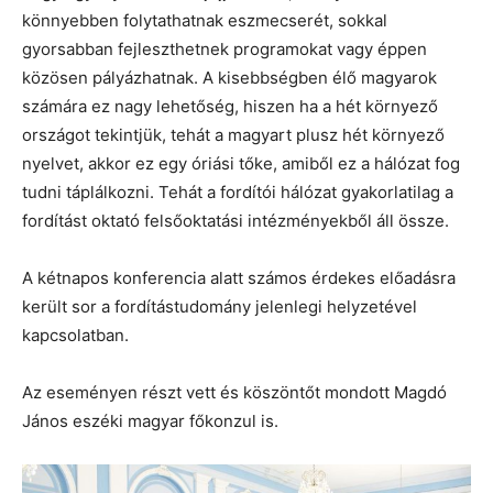
könnyebben folytathatnak eszmecserét, sokkal
gyorsabban fejleszthetnek programokat vagy éppen
közösen pályázhatnak. A kisebbségben élő magyarok
számára ez nagy lehetőség, hiszen ha a hét környező
országot tekintjük, tehát a magyart plusz hét környező
nyelvet, akkor ez egy óriási tőke, amiből ez a hálózat fog
tudni táplálkozni. Tehát a fordítói hálózat gyakorlatilag a
fordítást oktató felsőoktatási intézményekből áll össze.
A kétnapos konferencia alatt számos érdekes előadásra
került sor a fordítástudomány jelenlegi helyzetével
kapcsolatban.
Az eseményen részt vett és köszöntőt mondott Magdó
János eszéki magyar főkonzul is.