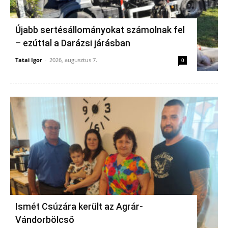
Újabb sertésállományokat számolnak fel
– ezúttal a Darázsi járásban
Tatai Igor
-
2026, augusztus 7.
0
Ismét Csúzára került az Agrár-
Vándorbölcső