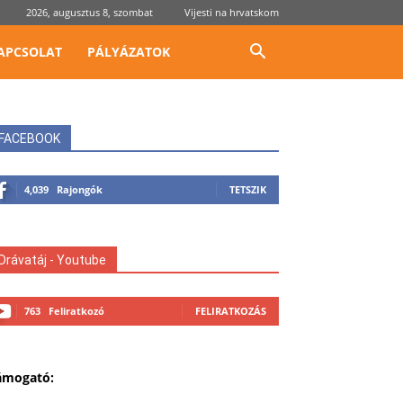
2026, augusztus 8, szombat
Vijesti na hrvatskom
APCSOLAT
PÁLYÁZATOK
FACEBOOK
4,039
Rajongók
TETSZIK
Drávatáj - Youtube
763
Feliratkozó
FELIRATKOZÁS
ámogató: