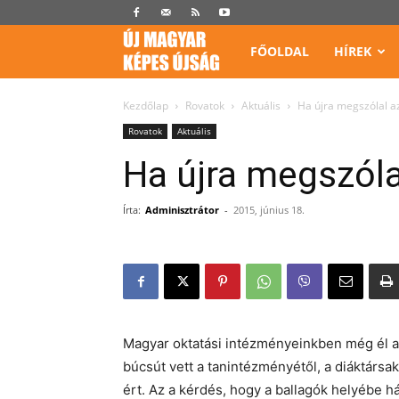
Képes
FŐOLDAL
HÍREK
Újság
Kezdőlap
Rovatok
Aktuális
Ha újra megszólal a
Rovatok
Aktuális
Ha újra megszóla
Írta:
Adminisztrátor
-
2015, június 18.
Magyar oktatási intézményeinkben még él a
búcsút vett a tanintézményétől, a diáktársak
ért. Az a kérdés, hogy a ballagók helyébe 