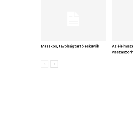
Maszkos, távolságtartó esküvők
Az élelmisz
visszaszorí