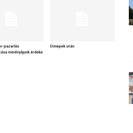
er-pazarlás
Ünnepek után
tása mindnyájunk érdeke