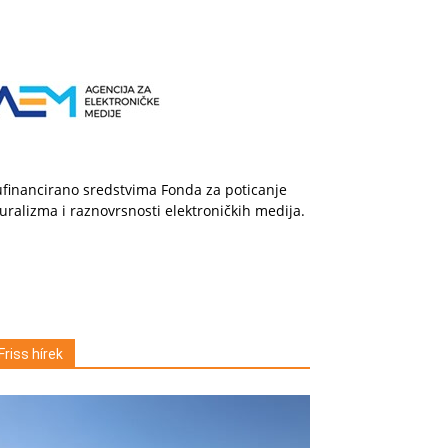
financirano sredstvima Fonda za poticanje
uralizma i raznovrsnosti elektroničkih medija.
Friss hírek