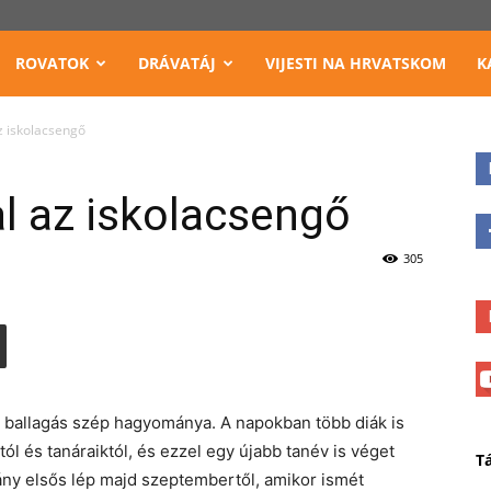
ROVATOK
DRÁVATÁJ
VIJESTI NA HRVATSKOM
K
z iskolacsengő
l az iskolacsengő
305
 ballagás szép hagyománya. A napokban több diák is
tól és tanáraiktól, és ezzel egy újabb tanév is véget
T
hány elsős lép majd szeptembertől, amikor ismét