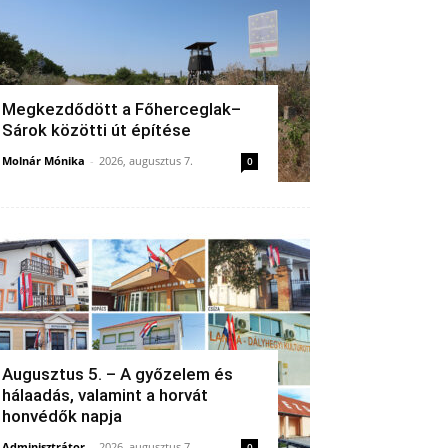
Megkezdődött a Főherceglak–
Sárok közötti út építése
Molnár Mónika
-
2026, augusztus 7.
0
Augusztus 5. – A győzelem és
hálaadás, valamint a horvát
honvédők napja
Adminisztrátor
-
2026, augusztus 7.
0