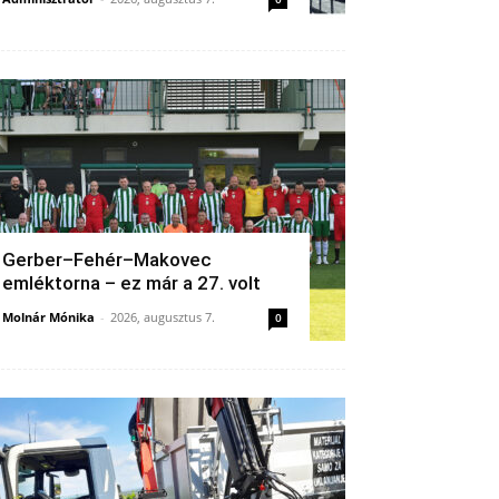
Gerber–Fehér–Makovec
emléktorna – ez már a 27. volt
Molnár Mónika
-
2026, augusztus 7.
0