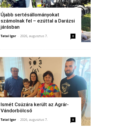
Újabb sertésállományokat
számolnak fel – ezúttal a Darázsi
járásban
Tatai Igor
-
2026, augusztus 7.
0
Ismét Csúzára került az Agrár-
Vándorbölcső
Tatai Igor
-
2026, augusztus 7.
0