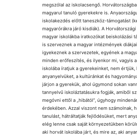
megszólal az iskolacsengő. Horvátországban
magyarul tanuló gyerekekre is. Anyaorszá
iskolakezdés előtt taneszköz-támogatást (k
magyarórákra járó kisdiák). A Horvátország
magyar iskolákba iratkozókat beiskolázási 
is szerveznek a magyar intézmények diákja
igyekeznek a szervezetek, egyének a magyar
minden erőfeszítés, és ilyenkor mi, vagyis
iskolába íratjuk a gyerekeinket, nem értjük
anyanyelvüket, a kultúránkat és hagyománya
járjon a gyerekük, ahol úgymond sokan vann
tannyelvű iskoláztatásukra fogják, amiből s
megóvni ettől a „hibától”, úgyhogy mindená
érdekében. Azzal viszont nem számolnak, h
tanulást, hátráltatják fejlődésüket, mert a
elég lenne csak saját környezetükben körül
aki horvát iskolába járt, és mire az, aki an