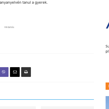
anyanyelvén tanul a gyerek.
Hirdetés
Su
pl