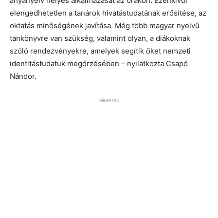
anyanyelv helyes alkalmazását az órákon. Ezenkívül
elengedhetetlen a tanárok hivatástudatának erősítése, az
oktatás minőségének javítása. Még több magyar nyelvű
tankönyvre van szükség, valamint olyan, a diákoknak
szóló rendezvényekre, amelyek segítik őket nemzeti
identitástudatuk megőrzésében – nyilatkozta Csapó
Nándor.
Hirdetés