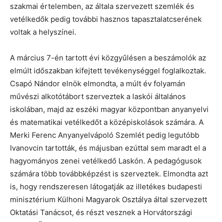
szakmai értelemben, az általa szervezett szemlék és
vetélkedők pedig további hasznos tapasztalatcserének
voltak a helyszínei.
A március 7-én tartott évi közgyűlésen a beszámolók az
elmúlt időszakban kifejtett tevékenységgel foglalkoztak.
Csapó Nándor elnök elmondta, a múlt év folyamán
művészi alkotótábort szerveztek a laskói általános
iskolában, majd az eszéki magyar központban anyanyelvi
és matematikai vetélkedőt a középiskolások számára. A
Merki Ferenc Anyanyelvápoló Szemlét pedig legutóbb
Ivanovcin tartották, és májusban ezúttal sem maradt el a
hagyományos zenei vetélkedő Laskón. A pedagógusok
számára több továbbképzést is szerveztek. Elmondta azt
is, hogy rendszeresen látogatják az illetékes budapesti
minisztérium Külhoni Magyarok Osztálya által szervezett
Oktatási Tanácsot, és részt vesznek a Horvátországi