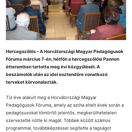
Hercegszőlős – A Horvátországi Magyar Pedagógusok
Fóruma március 7-én, hétfőn a hercegszőlősi Pannon
étteremben tartotta meg évi közgyűlését. A
beszámolók után az idei esztendőre vonatkozó
terveket körvonalazták.
Tíz éve alakult meg a Horvátországi Magyar
Pedagógusok Fóruma, amely az azóta eltelt évek során a
pedagósusokat tömörítő jelentős, megkerülhetetelen
szervezetté nötte ki magát. Többek között számos
programmal, továbbképzéssel segítette a tagságot