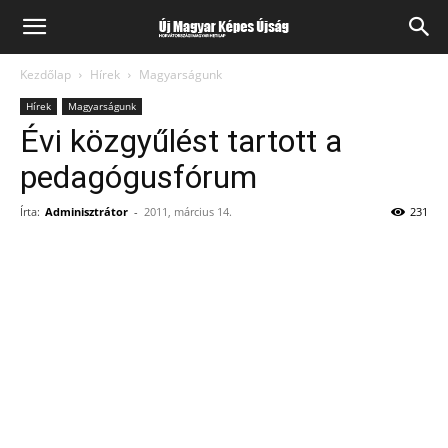
Kezdőlap
Hírek
Magyarságunk
Hírek
Magyarságunk
Évi közgyűlést tartott a
pedagógusfórum
Írta:
Adminisztrátor
-
2011, március 14.
231