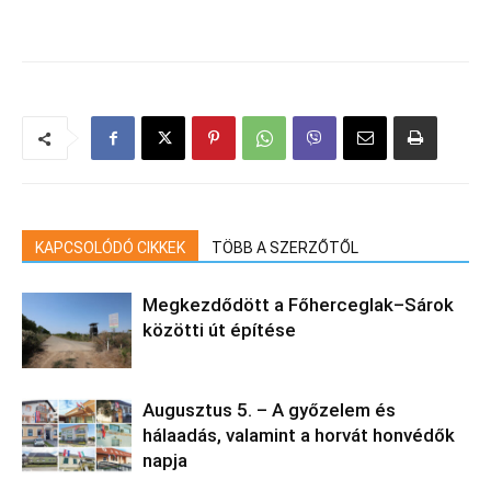
KAPCSOLÓDÓ CIKKEK
TÖBB A SZERZŐTŐL
Megkezdődött a Főherceglak–Sárok
közötti út építése
Augusztus 5. – A győzelem és
hálaadás, valamint a horvát honvédők
napja