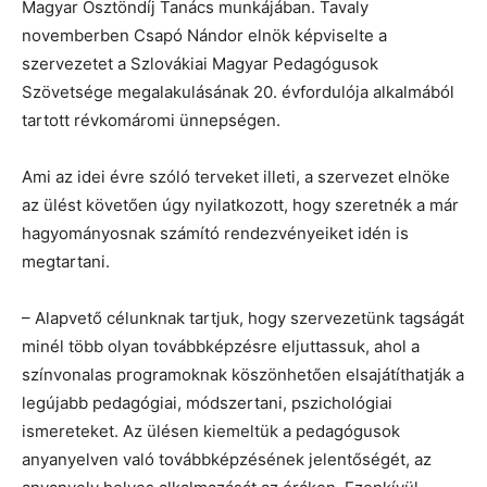
Magyar Ösztöndíj Tanács munkájában. Tavaly
novemberben Csapó Nándor elnök képviselte a
szervezetet a Szlovákiai Magyar Pedagógusok
Szövetsége megalakulásának 20. évfordulója alkalmából
tartott révkomáromi ünnepségen.
Ami az idei évre szóló terveket illeti, a szervezet elnöke
az ülést követően úgy nyilatkozott, hogy szeretnék a már
hagyományosnak számító rendezvényeiket idén is
megtartani.
– Alapvető célunknak tartjuk, hogy szervezetünk tagságát
minél több olyan továbbképzésre eljuttassuk, ahol a
színvonalas programoknak köszönhetően elsajátíthatják a
legújabb pedagógiai, módszertani, pszichológiai
ismereteket. Az ülésen kiemeltük a pedagógusok
anyanyelven való továbbképzésének jelentőségét, az