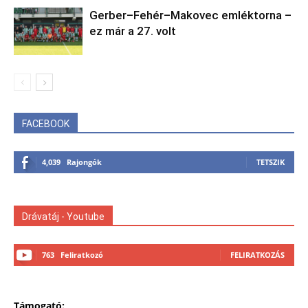
Gerber–Fehér–Makovec emléktorna –
ez már a 27. volt
FACEBOOK
4,039
Rajongók
TETSZIK
Drávatáj - Youtube
763
Feliratkozó
FELIRATKOZÁS
Támogató: