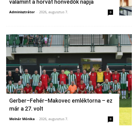
valamint a horvát honvédők napja
Adminisztrátor
-
2026, augusztus 7.
0
Gerber–Fehér–Makovec emléktorna – ez
már a 27. volt
Molnár Mónika
-
2026, augusztus 7.
0