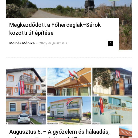
Megkezdődött a Főherceglak–Sárok
közötti út építése
Molnár Mónika
-
2026, augusztus 7.
0
Augusztus 5. – A győzelem és hálaadás,