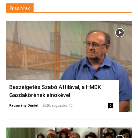
Friss hírek
Beszélgetés Szabó Attilával, a HMDK
Gazdakörének elnökével
Racsmány Dániel
-
2026, augusztus 10.
0