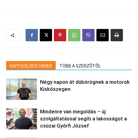
KAPCSOLÓDÓ CIKKEK
TÖBB A SZERZŐTŐL
Négy napon át dübörögnek a motorok
Kiskőszegen
Mindenre van megoldás – új
szolgáltatással segíti a lakosságot a
csúzai Győrfi József