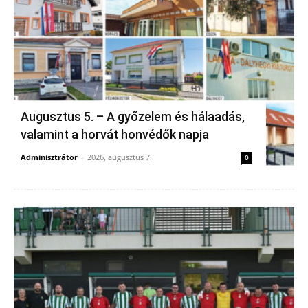
Augusztus 5. – A győzelem és hálaadás,
valamint a horvát honvédők napja
Adminisztrátor
-
2026, augusztus 7.
0