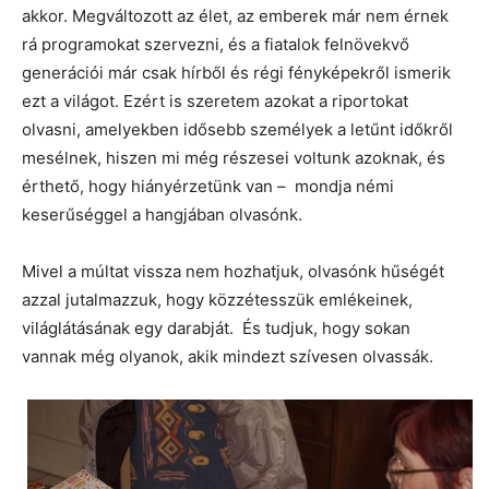
akkor. Megváltozott az élet, az emberek már nem érnek
rá programokat szervezni, és a fiatalok felnövekvő
generációi már csak hírből és régi fényképekről ismerik
ezt a világot. Ezért is szeretem azokat a riportokat
olvasni, amelyekben idősebb személyek a letűnt időkről
mesélnek, hiszen mi még részesei voltunk azoknak, és
érthető, hogy hiányérzetünk van – mondja némi
keserűséggel a hangjában olvasónk.
Mivel a múltat vissza nem hozhatjuk, olvasónk hűségét
azzal jutalmazzuk, hogy közzétesszük emlékeinek,
világlátásának egy darabját. És tudjuk, hogy sokan
vannak még olyanok, akik mindezt szívesen olvassák.