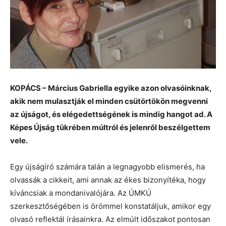
KOPÁCS – Március Gabriella egyike azon olvasóinknak,
akik nem mulasztják el minden csütörtökön megvenni
az újságot, és elégedettségének is mindig hangot ad. A
Képes Újság tükrében múltról és jelenről beszélgettem
vele.
Egy újságíró számára talán a legnagyobb elismerés, ha
olvassák a cikkeit, ami annak az ékes bizonyítéka, hogy
kíváncsiak a mondanivalójára. Az ÚMKÚ
szerkesztőségében is örömmel konstatáljuk, amikor egy
olvasó reflektál írásainkra. Az elmúlt időszakot pontosan