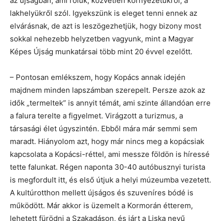
az újságban, ami róluk, közvetlen környezetükről, a
lakhelyükről szól. Igyekszünk is eleget tenni ennek az
elvárásnak, de azt is leszögezhetjük, hogy bizony most
sokkal nehezebb helyzetben vagyunk, mint a Magyar
Képes Újság munkatársai több mint 20 évvel ezelőtt.
– Pontosan emlékszem, hogy Kopács annak idején
majdnem minden lapszámban szerepelt. Persze azok az
idők „termeltek” is annyit témát, ami szinte állandóan erre
a falura terelte a figyelmet. Virágzott a turizmus, a
társasági élet úgyszintén. Ebből mára már semmi sem
maradt. Hiányolom azt, hogy már nincs meg a kopácsiak
kapcsolata a Kopácsi-réttel, ami messze földön is híressé
tette falunkat. Régen naponta 30-40 autóbusznyi turista
is megfordult itt, és első útjuk a helyi múzeumba vezetett.
A kultúrotthon mellett újságos és szuveníres bódé is
működött. Már akkor is üzemelt a Kormorán étterem,
lehetett fürödni a Szakadáson, és járt a Liska nevű