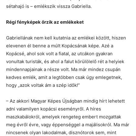
sétahajó is – emlékszik vissza Gabriella.
Régi fényképek őrzik az emlékeket
Gabriellának nem kell kutatnia az emlékei között, hiszen
elevenen él benne a múlt Kopácsának képe. Azé a
Kopácsé, ahol sok volt a fiatal, az utcákon gyakran
vonultak turisták, és ahol a falut körülölelő rét a helyiek
mindennapjainak a része volt. Ma már mindez csupán
kedves emlék, amit a legtöbben csak úgy emlegetnek,
hogy „azok voltak ám a szép idők!”
– Az akkori Magyar Képes Újságban mindig hírt lehetett
adni valamilyen kopácsi eseményről. A híres
maszkabálokról, amelyek rengeteg embert mozgattak
meg évről évre, vagy éppenséggel a majálisokról. Ma már
nincsenek olyan lakodalmak, disznótorok sem, mint