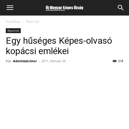
Kezdőlap
Riportok
Riportok
Egy hűséges Képes-olvasó
kopácsi emlékei
Írta:
Adminisztrátor
-
2011, február 24.
318