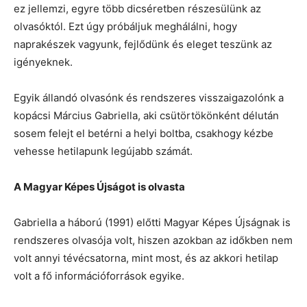
ez jellemzi, egyre több dicséretben részesülünk az
olvasóktól. Ezt úgy próbáljuk meghálálni, hogy
naprakészek vagyunk, fejlődünk és eleget teszünk az
igényeknek.
Egyik állandó olvasónk és rendszeres visszaigazolónk a
kopácsi Március Gabriella, aki csütörtökönként délután
sosem felejt el betérni a helyi boltba, csakhogy kézbe
vehesse hetilapunk legújabb számát.
A Magyar Képes Újságot is olvasta
Gabriella a háború (1991) előtti Magyar Képes Újságnak is
rendszeres olvasója volt, hiszen azokban az időkben nem
volt annyi tévécsatorna, mint most, és az akkori hetilap
volt a fő információforrások egyike.