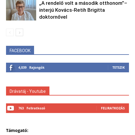
„A rendelő volt a második otthonom”–
interjú Kovács-Retih Brigitta
doktornővel
FACEBOOK
4,039
Rajongók
TETSZIK
Drávatáj - Youtube
763
Feliratkozó
FELIRATKOZÁS
Támogató: