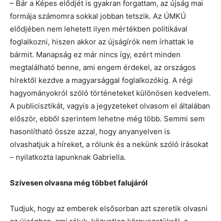
– Bár a Képes elődjét is gyakran forgattam, az újság mai
formája számomra sokkal jobban tetszik. Az ÚMKÚ
elődjében nem lehetett ilyen mértékben politikával
foglalkozni, hiszen akkor az újságírók nem írhattak le
bármit. Manapság ez már nincs így, ezért minden
megtalálható benne, ami engem érdekel, az országos
hírektől kezdve a magyarsággal foglalkozókig. A régi
hagyományokról szóló történeteket különösen kedvelem.
A publicisztikát, vagyis a jegyzeteket olvasom el általában
először, ebből szerintem lehetne még több. Semmi sem
hasonlítható össze azzal, hogy anyanyelven is
olvashatjuk a híreket, a rólunk és a nekünk szóló írásokat
– nyilatkozta lapunknak Gabriella.
Szívesen olvasna még többet falujáról
Tudjuk, hogy az emberek elsősorban azt szeretik olvasni