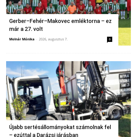
Gerber–Fehér–Makovec emléktorna – ez
már a 27. volt
Molnár Mónika
-
2026, augusztus 7.
0
Újabb sertésállományokat számolnak fel
– ezúttal a Darázsi járásban