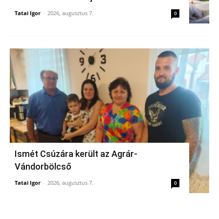
Tatai Igor
-
2026, augusztus 7.
0
Ismét Csúzára került az Agrár-
Vándorbölcső
Tatai Igor
-
2026, augusztus 7.
0