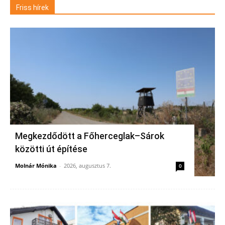
Friss hírek
Megkezdődött a Főherceglak–Sárok
közötti út építése
Molnár Mónika
-
2026, augusztus 7.
0