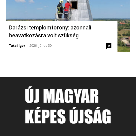
Darázsi templomtorony: azonnali
beavatkozásra volt szükség
Tatai Igor
-
2026, július 30.
0