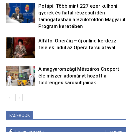
Potápi: Több mint 227 ezer külhoni
gyerek és fiatal részesül idén
támogatásban a Szülőföldön Magyarul
Program keretében
Alfától Operáig – új online kérdezz-
felelek indul az Opera társulatával
A magyarországi Mészáros Csoport
élelmiszer-adományt hozott a
földrengés károsultjainak
FACEBOOK
4,039
Rajongók
TETSZIK