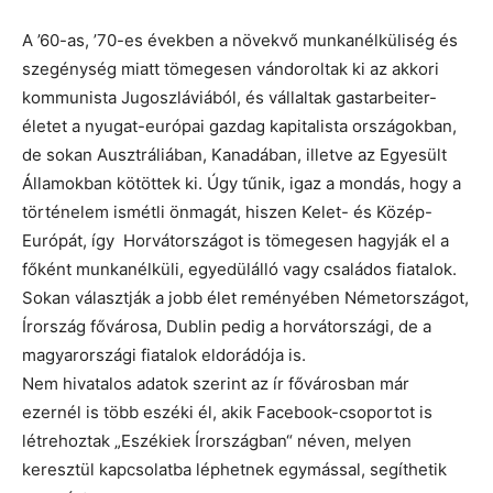
A ’60-as, ’70-es években a növekvő munkanélküliség és
szegénység miatt tömegesen vándoroltak ki az akkori
kommunista Jugoszláviából, és vállaltak gastarbeiter-
életet a nyugat-európai gazdag kapitalista országokban,
de sokan Ausztráliában, Kanadában, illetve az Egyesült
Államokban kötöttek ki. Úgy tűnik, igaz a mondás, hogy a
történelem ismétli önmagát, hiszen Kelet- és Közép-
Európát, így Horvátországot is tömegesen hagyják el a
főként munkanélküli, egyedülálló vagy családos fiatalok.
Sokan választják a jobb élet reményében Németországot,
Írország fővárosa, Dublin pedig a horvátországi, de a
magyarországi fiatalok eldorádója is.
Nem hivatalos adatok szerint az ír fővárosban már
ezernél is több eszéki él, akik Facebook-csoportot is
létrehoztak „Eszékiek Írországban“ néven, melyen
keresztül kapcsolatba léphetnek egymással, segíthetik