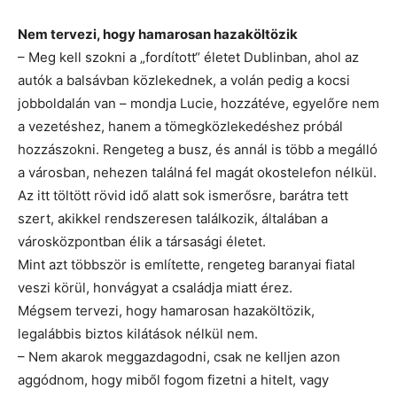
Nem tervezi, hogy hamarosan hazaköltözik
– Meg kell szokni a „fordított“ életet Dublinban, ahol az
autók a balsávban közlekednek, a volán pedig a kocsi
jobboldalán van – mondja Lucie, hozzátéve, egyelőre nem
a vezetéshez, hanem a tömegközlekedéshez próbál
hozzászokni. Rengeteg a busz, és annál is több a megálló
a városban, nehezen találná fel magát okostelefon nélkül.
Az itt töltött rövid idő alatt sok ismerősre, barátra tett
szert, akikkel rendszeresen találkozik, általában a
városközpontban élik a társasági életet.
Mint azt többször is említette, rengeteg baranyai fiatal
veszi körül, honvágyat a családja miatt érez.
Mégsem tervezi, hogy hamarosan hazaköltözik,
legalábbis biztos kilátások nélkül nem.
– Nem akarok meggazdagodni, csak ne kelljen azon
aggódnom, hogy miből fogom fizetni a hitelt, vagy