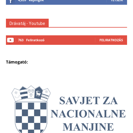
Drávatáj - Youtube
763
Feliratkozó
FELIRATKOZÁS
Támogató: