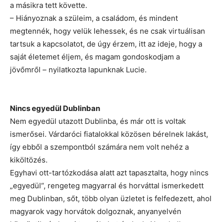
a másikra tett követte.
– Hiányoznak a szüleim, a családom, és mindent
megtennék, hogy velük lehessek, és ne csak virtuálisan
tartsuk a kapcsolatot, de úgy érzem, itt az ideje, hogy a
saját életemet éljem, és magam gondoskodjam a
jövőmről – nyilatkozta lapunknak Lucie.
Nincs egyedül Dublinban
Nem egyedül utazott Dublinba, és már ott is voltak
ismerősei. Várdaróci fiatalokkal közösen bérelnek lakást,
így ebből a szempontból számára nem volt nehéz a
kiköltözés.
Egyhavi ott-tartózkodása alatt azt tapasztalta, hogy nincs
„egyedül“, rengeteg magyarral és horváttal ismerkedett
meg Dublinban, sőt, több olyan üzletet is felfedezett, ahol
magyarok vagy horvátok dolgoznak, anyanyelvén