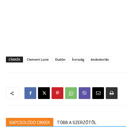
CÍMKÉK
Clement Lucie
Dublin
Írország
kivándorlás
KAPCSOLÓDÓ CIKKEK
TÖBB A SZERZŐTŐL