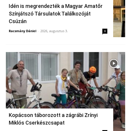
Idén is megrendezték a Magyar Amatőr
Színjátszó Társulatok Találkozóját
Csúzán
Racsmány Dániel
-
2026, augusztus 3.
0
Kopácson táborozott a zágrábi Zrínyi
Miklós Cserkészcsapat