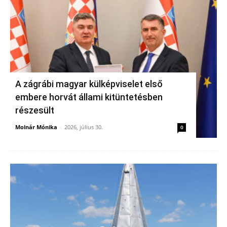
A zágrábi magyar külképviselet első
embere horvát állami kitüntetésben
részesült
Molnár Mónika
-
2026, július 30.
0