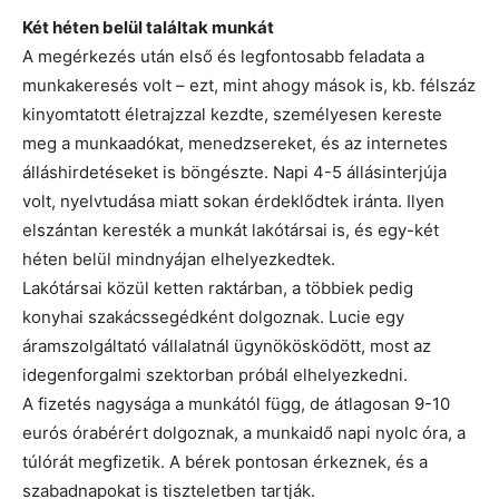
Két héten belül találtak munkát
A megérkezés után első és legfontosabb feladata a
munkakeresés volt – ezt, mint ahogy mások is, kb. félszáz
kinyomtatott életrajzzal kezdte, személyesen kereste
meg a munkaadókat, menedzsereket, és az internetes
álláshirdetéseket is böngészte. Napi 4-5 állásinterjúja
volt, nyelvtudása miatt sokan érdeklődtek iránta. Ilyen
elszántan keresték a munkát lakótársai is, és egy-két
héten belül mindnyájan elhelyezkedtek.
Lakótársai közül ketten raktárban, a többiek pedig
konyhai szakácssegédként dolgoznak. Lucie egy
áramszolgáltató vállalatnál ügynökösködött, most az
idegenforgalmi szektorban próbál elhelyezkedni.
A fizetés nagysága a munkától függ, de átlagosan 9-10
eurós órabérért dolgoznak, a munkaidő napi nyolc óra, a
túlórát megfizetik. A bérek pontosan érkeznek, és a
szabadnapokat is tiszteletben tartják.