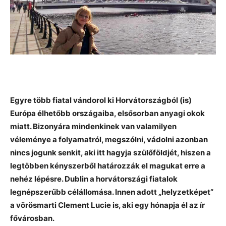
Egyre több fiatal vándorol ki Horvátországból (is)
Európa élhetőbb országaiba, elsősorban anyagi okok
miatt. Bizonyára mindenkinek van valamilyen
véleménye a folyamatról, megszólni, vádolni azonban
nincs jogunk senkit, aki itt hagyja szülőföldjét, hiszen a
legtöbben kényszerből határozzák el magukat erre a
nehéz lépésre. Dublin a horvátországi fiatalok
legnépszerűbb célállomása. Innen adott „helyzetképet”
a vörösmarti Clement Lucie is, aki egy hónapja él az ír
fővárosban.