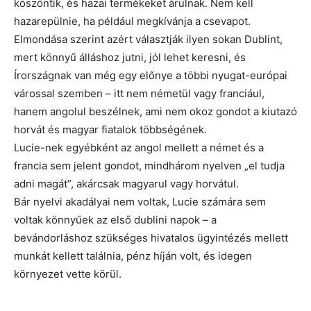
köszöntik, és hazai termékeket árulnak. Nem kell
hazarepülnie, ha például megkívánja a csevapot.
Elmondása szerint azért választják ilyen sokan Dublint,
mert könnyű álláshoz jutni, jól lehet keresni, és
Írországnak van még egy előnye a többi nyugat-európai
várossal szemben – itt nem németül vagy franciául,
hanem angolul beszélnek, ami nem okoz gondot a kiutazó
horvát és magyar fiatalok többségének.
Lucie-nek egyébként az angol mellett a német és a
francia sem jelent gondot, mindhárom nyelven „el tudja
adni magát”, akárcsak magyarul vagy horvátul.
Bár nyelvi akadályai nem voltak, Lucie számára sem
voltak könnyűek az első dublini napok – a
bevándorláshoz szükséges hivatalos ügyintézés mellett
munkát kellett találnia, pénz híján volt, és idegen
környezet vette körül.