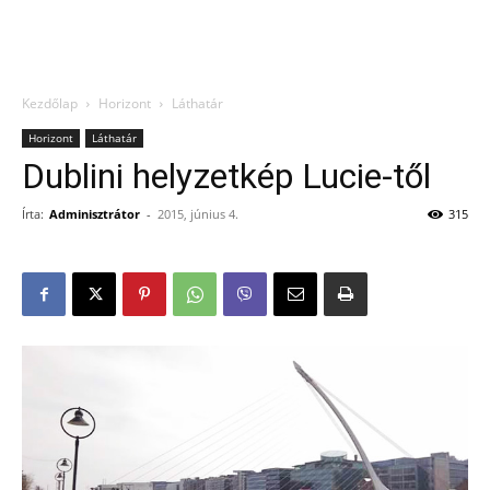
Kezdőlap
Horizont
Láthatár
Horizont
Láthatár
Dublini helyzetkép Lucie-től
Írta:
Adminisztrátor
-
2015, június 4.
315