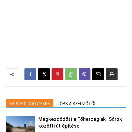
KAPCSOLÓDÓ CIKKEK
TÖBB A SZERZŐTŐL
Megkezdődött a Főherceglak–Sárok
közötti út építése