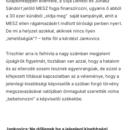
tulajdonképpen ellenfele, a Sója Dénest és Juhász
Sándort jelölő MESZ fogja finanszírozni, ugyanis ő abból
a 30 ezer kúnából „oldja meg” saját kampányát, amit a
MESZ ellen rágalmazásért indított bírósági perben nyert.
De mi a helyzet azokkal, akiknek nincs ilyen
„lehetőségük”? – tette föl a kérdést Jankovics
Trischler arra is felhívta a nagy számban megjelent
újságírók figyelmét, tisztában van azzal, hogy a hatalom
és az ellenzék sosem lesznek egyenrangúak, de ezzel a
kifejezett tiltással kapcsolatban az a véleménye, hogy a
jelenlegi kisebbségi képviselők a szóban forgó törvény
megszavazásával valójában önmagukat szerették volna
„bebetonozni” a képviselői székekbe.
Jankovics: Ne dőljenek be a jelenlegi kisebbségi