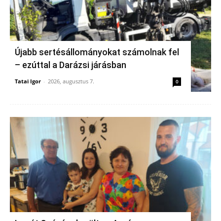
Újabb sertésállományokat számolnak fel
– ezúttal a Darázsi járásban
Tatai Igor
-
2026, augusztus 7.
0