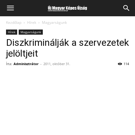
Kezdőlap
Hírek
Magyarságunk
Hírek
Magyarságunk
Diszkriminálják a szervezetek
jelöltjeit
Írta:
Adminisztrátor
-
2011, október 31.
114