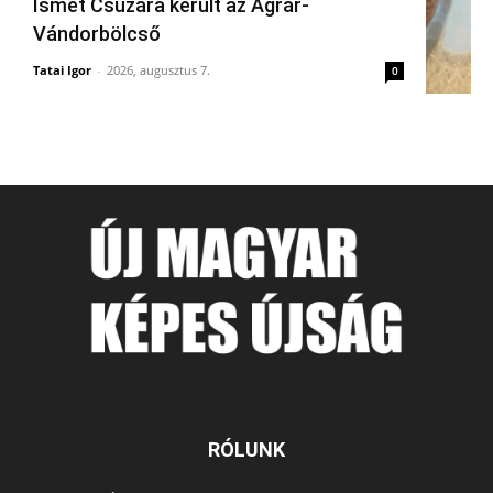
Ismét Csúzára került az Agrár-
Vándorbölcső
Tatai Igor
-
2026, augusztus 7.
0
RÓLUNK