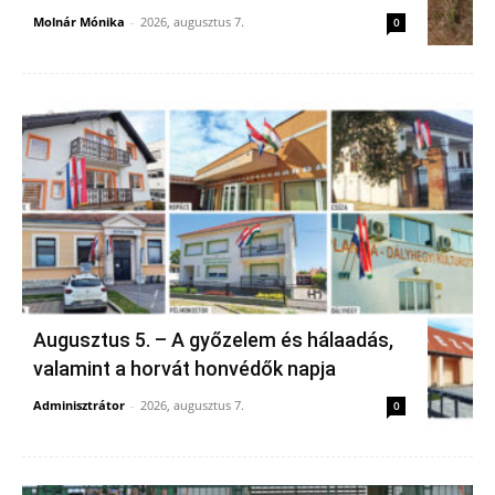
Molnár Mónika
-
2026, augusztus 7.
0
Augusztus 5. – A győzelem és hálaadás,
valamint a horvát honvédők napja
Adminisztrátor
-
2026, augusztus 7.
0