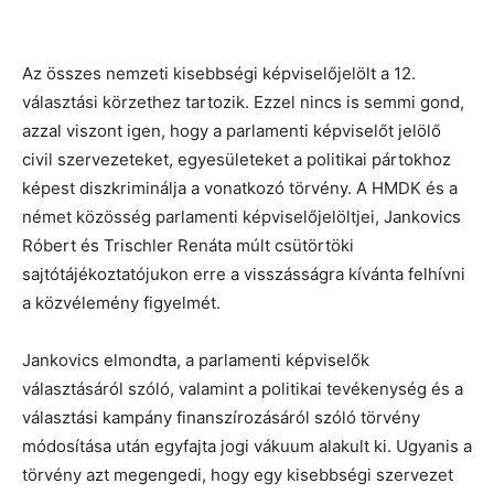
Az összes nemzeti kisebbségi képviselőjelölt a 12.
választási körzethez tartozik. Ezzel nincs is semmi gond,
azzal viszont igen, hogy a parlamenti képviselőt jelölő
civil szervezeteket, egyesületeket a politikai pártokhoz
képest diszkriminálja a vonatkozó törvény. A HMDK és a
német közösség parlamenti képviselőjelöltjei, Jankovics
Róbert és Trischler Renáta múlt csütörtöki
sajtótájékoztatójukon erre a visszásságra kívánta felhívni
a közvélemény figyelmét.
Jankovics elmondta, a parlamenti képviselők
választásáról szóló, valamint a politikai tevékenység és a
választási kampány finanszírozásáról szóló törvény
módosítása után egyfajta jogi vákuum alakult ki. Ugyanis a
törvény azt megengedi, hogy egy kisebbségi szervezet