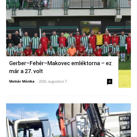
Gerber–Fehér–Makovec emléktorna – ez
már a 27. volt
Molnár Mónika
-
2026, augusztus 7.
0