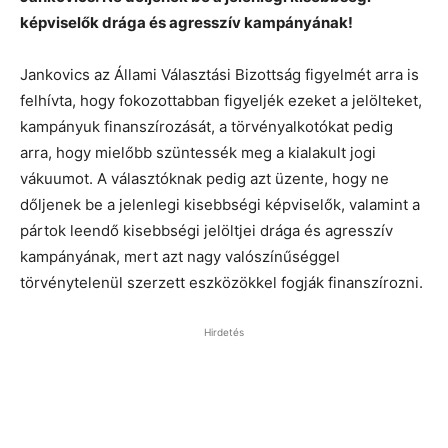
képviselők drága és agresszív kampányának!
Jankovics az Állami Választási Bizottság figyelmét arra is
felhívta, hogy fokozottabban figyeljék ezeket a jelölteket,
kampányuk finanszírozását, a törvényalkotókat pedig
arra, hogy mielőbb szüntessék meg a kialakult jogi
vákuumot. A választóknak pedig azt üzente, hogy ne
dőljenek be a jelenlegi kisebbségi képviselők, valamint a
pártok leendő kisebbségi jelöltjei drága és agresszív
kampányának, mert azt nagy valószínűséggel
törvénytelenül szerzett eszközökkel fogják finanszírozni.
Hirdetés