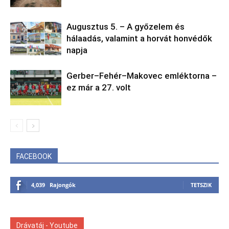
Augusztus 5. – A győzelem és
hálaadás, valamint a horvát honvédők
napja
Gerber–Fehér–Makovec emléktorna –
ez már a 27. volt
FACEBOOK
4,039
Rajongók
TETSZIK
Drávatáj - Youtube