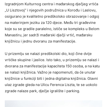
Izgradnjom Kulturnog centra i mađarskog dječjeg vrtića
„U Lisztovoj“ i njegovih podružnica u Korođu i Laslovu,
osigurano je kvalitetno predškolsko obrazovanje i odgoj
na materinjem jeziku za 120 djece. Među tri građevine
koje su se gradile paralelno, ističe se kompleks u Belom
Manastiru, jer sadrži mađarski dječji vrtić, mađarsku
knjižnicu i jednu dvoranu za manifestacije.
U prizemlju se nalazi predškolski dio, koji čine dvije
vrtićke skupine i jaslice. Isto tako, u prizemlju se nalazi i
dvorana za manifestacije kapaciteta 150 osoba, a na katu
se nalazi knjižnica. Važno je napomenuti, da će unutar
knjižnice u funkciji biti i jedna digitalna knjižnica. Glavni
ulaz zgrade gleda na Ulicu Ferenca Liszta, te se uokolo
zgrade nalaze park, dječje igralište i parking.