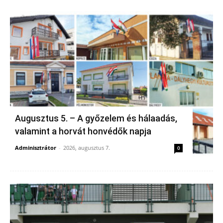
Augusztus 5. – A győzelem és hálaadás,
valamint a horvát honvédők napja
Adminisztrátor
-
2026, augusztus 7.
0