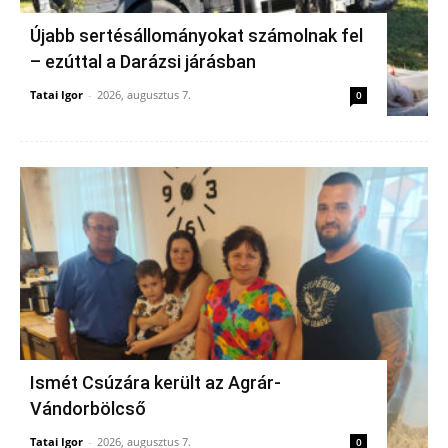
Újabb sertésállományokat számolnak fel
– ezúttal a Darázsi járásban
Tatai Igor
-
2026, augusztus 7.
0
Ismét Csúzára került az Agrár-
Vándorbölcső
Tatai Igor
-
2026, augusztus 7.
0