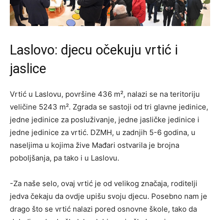
Laslovo: djecu očekuju vrtić i
jaslice
Vrtić u Laslovu, površine 436 m², nalazi se na teritoriju
veličine 5243 m². Zgrada se sastoji od tri glavne jedinice,
jedne jedinice za posluživanje, jedne jasličke jedinice i
jedne jedinice za vrtić. DZMH, u zadnjih 5-6 godina, u
naseljima u kojima žive Mađari ostvarila je brojna
poboljšanja, pa tako i u Laslovu.
-Za naše selo, ovaj vrtić je od velikog značaja, roditelji
jedva čekaju da ovdje upišu svoju djecu. Posebno nam je
drago što se vrtić nalazi pored osnovne škole, tako da