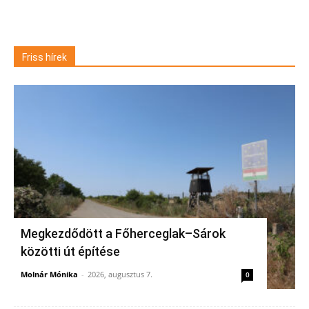
Friss hírek
Megkezdődött a Főherceglak–Sárok
közötti út építése
Molnár Mónika
-
2026, augusztus 7.
0