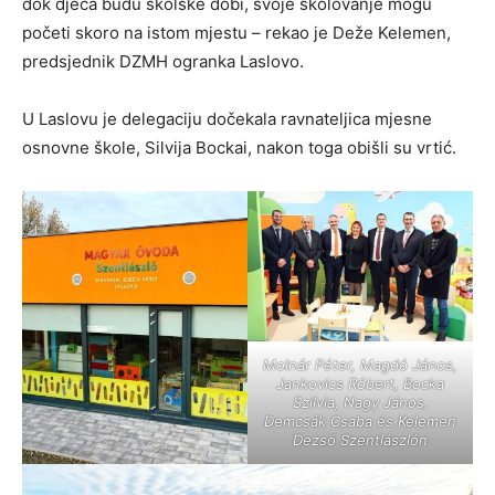
dok djeca budu školske dobi, svoje školovanje mogu
početi skoro na istom mjestu – rekao je Deže Kelemen,
predsjednik DZMH ogranka Laslovo.
U Laslovu je delegaciju dočekala ravnateljica mjesne
osnovne škole, Silvija Bockai, nakon toga obišli su vrtić.
Molnár Péter, Magdó János,
Jankovics Róbert, Bocka
Szilvia, Nagy János,
Demcsák Csaba és Kelemen
Dezső Szentlászlón