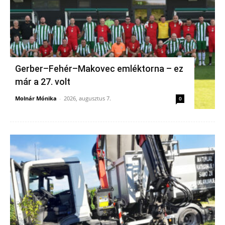
Gerber–Fehér–Makovec emléktorna – ez
már a 27. volt
Molnár Mónika
-
2026, augusztus 7.
0