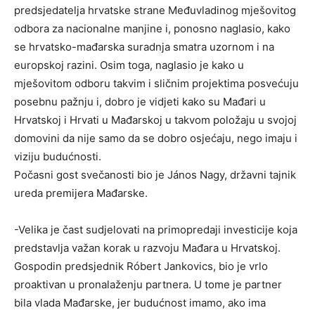
predsjedatelja hrvatske strane Međuvladinog mješovitog
odbora za nacionalne manjine i, ponosno naglasio, kako
se hrvatsko-mađarska suradnja smatra uzornom i na
europskoj razini. Osim toga, naglasio je kako u
mješovitom odboru takvim i sličnim projektima posvećuju
posebnu pažnju i, dobro je vidjeti kako su Mađari u
Hrvatskoj i Hrvati u Mađarskoj u takvom položaju u svojoj
domovini da nije samo da se dobro osjećaju, nego imaju i
viziju budućnosti.
Počasni gost svečanosti bio je János Nagy, državni tajnik
ureda premijera Mađarske.
-Velika je čast sudjelovati na primopredaji investicije koja
predstavlja važan korak u razvoju Mađara u Hrvatskoj.
Gospodin predsjednik Róbert Jankovics, bio je vrlo
proaktivan u pronalaženju partnera. U tome je partner
bila vlada Mađarske, jer budućnost imamo, ako ima