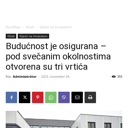
Kezdőlap
Hírek
Vijesti na hrvatskom
Hírek
Vijesti na hrvatskom
Budućnost je osigurana –
pod svečanim okolnostima
otvorena su tri vrtića
Írta:
Adminisztrátor
-
2023, november 24.
355