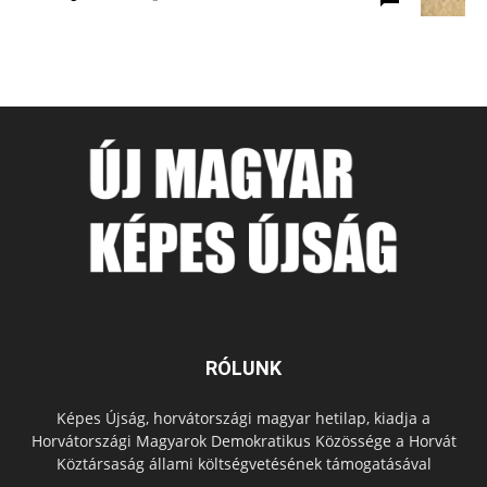
RÓLUNK
Képes Újság, horvátországi magyar hetilap, kiadja a
Horvátországi Magyarok Demokratikus Közössége a Horvát
Köztársaság állami költségvetésének támogatásával