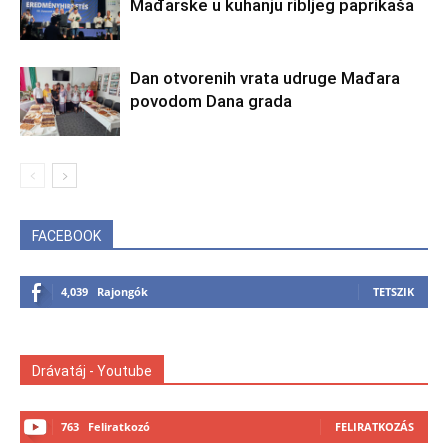
Mađarske u kuhanju ribljeg paprikaša
Dan otvorenih vrata udruge Mađara
povodom Dana grada
FACEBOOK
4,039
Rajongók
TETSZIK
Drávatáj - Youtube
763
Feliratkozó
FELIRATKOZÁS