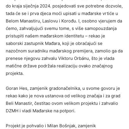
do kraja siječnja 2024. posjedovati sve potrebne dozvole,
tada će se i prva djeca moći upisati u mađarske vrtiće u
Belom Manastiru, Laslovu i Korođu. I, osobno vjerujem da
ćemo, zahvaljujući svemu tome, s više samopouzdanja
pristupiti našem mađarskom identitetu – rekao je
saborski zastupnik Mađara, koji je obraćajući se
nazočnom suradniku mađarskog premijera, zamolio ga da
prenese njegovu zahvalu Viktoru Orbánu, što je vlada
matične države podržala realizaciju ovako značajnog
projekta.
Goran Hes, zamjenik gradonačelnika, u svome govoru je
rekao kako je nova ustanova od velikog značaja i za grad
Beli Manastir, čestitao ovom velikom projektu i zahvalio
DZMH i vladi Mađarske na potpori.
Projekt je pohvalio i Milan Bošnjak, zamjenik