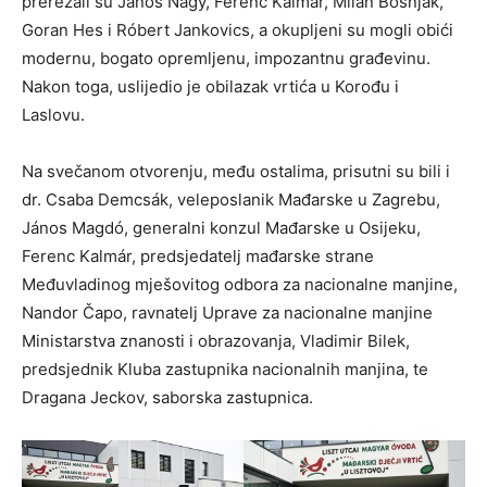
prerezali su János Nagy, Ferenc Kalmár, Milan Bošnjak,
Goran Hes i Róbert Jankovics, a okupljeni su mogli obići
modernu, bogato opremljenu, impozantnu građevinu.
Nakon toga, uslijedio je obilazak vrtića u Korođu i
Laslovu.
Na svečanom otvorenju, među ostalima, prisutni su bili i
dr. Csaba Demcsák, veleposlanik Mađarske u Zagrebu,
János Magdó, generalni konzul Mađarske u Osijeku,
Ferenc Kalmár, predsjedatelj mađarske strane
Međuvladinog mješovitog odbora za nacionalne manjine,
Nandor Čapo, ravnatelj Uprave za nacionalne manjine
Ministarstva znanosti i obrazovanja, Vladimir Bilek,
predsjednik Kluba zastupnika nacionalnih manjina, te
Dragana Jeckov, saborska zastupnica.