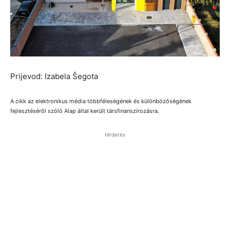
Prijevod: Izabela Šegota
A cikk az elektronikus média többféleségének és különbözőségének
fejlesztéséről szóló Alap által került társfinanszírozásra.
Hirdetés