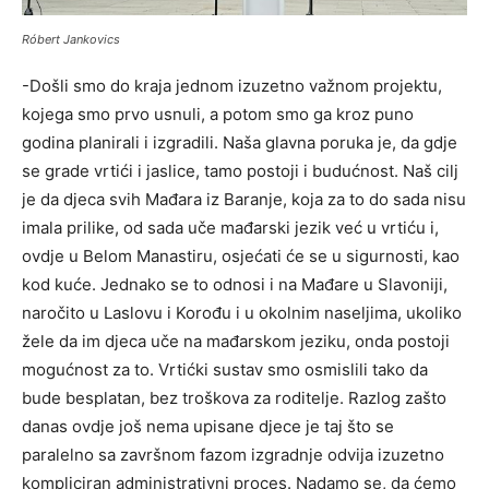
Róbert Jankovics
-Došli smo do kraja jednom izuzetno važnom projektu,
kojega smo prvo usnuli, a potom smo ga kroz puno
godina planirali i izgradili. Naša glavna poruka je, da gdje
se grade vrtići i jaslice, tamo postoji i budućnost. Naš cilj
je da djeca svih Mađara iz Baranje, koja za to do sada nisu
imala prilike, od sada uče mađarski jezik već u vrtiću i,
ovdje u Belom Manastiru, osjećati će se u sigurnosti, kao
kod kuće. Jednako se to odnosi i na Mađare u Slavoniji,
naročito u Laslovu i Korođu i u okolnim naseljima, ukoliko
žele da im djeca uče na mađarskom jeziku, onda postoji
mogućnost za to. Vrtićki sustav smo osmislili tako da
bude besplatan, bez troškova za roditelje. Razlog zašto
danas ovdje još nema upisane djece je taj što se
paralelno sa završnom fazom izgradnje odvija izuzetno
kompliciran administrativni proces. Nadamo se, da ćemo