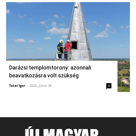
Darázsi templomtorony: azonnali
beavatkozásra volt szükség
Tatai Igor
-
2026, július 30.
0