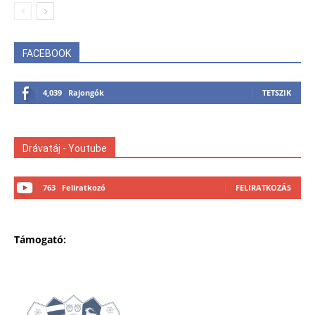
FACEBOOK
4,039
Rajongók
TETSZIK
Drávatáj - Youtube
763
Feliratkozó
FELIRATKOZÁS
Támogató: