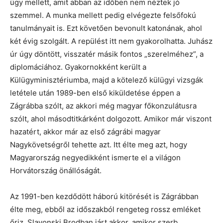
ügy mellett, amit abban az időben nem néztek jó
szemmel. A munka mellett pedig elvégezte felsőfokú
tanulmányait is. Ezt követően bevonult katonának, ahol
két évig szolgált. A repülést itt nem gyakorolhatta. Juhász
úr úgy döntött, visszatér másik fontos „szerelméhez”, a
diplomáciához. Gyakornokként került a
Külügyminisztériumba, majd a kötelező külügyi vizsgák
letétele után 1989-ben első kiküldetése éppen a
Zágrábba szólt, az akkori még magyar főkonzulátusra
szólt, ahol másodtitkárként dolgozott. Amikor már viszont
hazatért, akkor már az első zágrábi magyar
Nagykövetségről tehette azt. Itt élte meg azt, hogy
Magyarország negyedikként ismerte el a világon
Horvátország önállóságát.
Az 1991-ben kezdődött háború kitörését is Zágrábban
élte meg, ebből az időszakból rengeteg rossz emléket
őriz. Slavonski Brodban járt akkor, amikor szerb