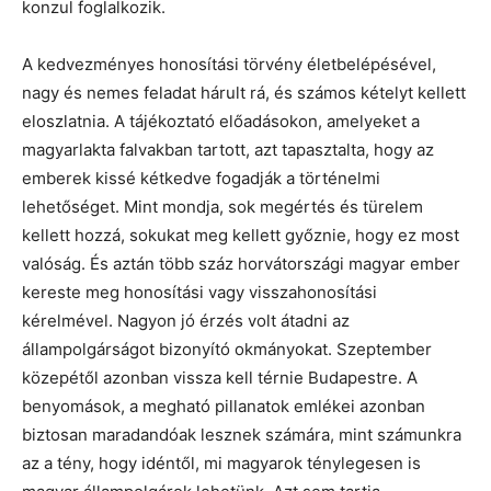
konzul foglalkozik.
A kedvezményes honosítási törvény életbelépésével,
nagy és nemes feladat hárult rá, és számos kételyt kellett
eloszlatnia. A tájékoztató előadásokon, amelyeket a
magyarlakta falvakban tartott, azt tapasztalta, hogy az
emberek kissé kétkedve fogadják a történelmi
lehetőséget. Mint mondja, sok megértés és türelem
kellett hozzá, sokukat meg kellett győznie, hogy ez most
valóság. És aztán több száz horvátországi magyar ember
kereste meg honosítási vagy visszahonosítási
kérelmével. Nagyon jó érzés volt átadni az
állampolgárságot bizonyító okmányokat. Szeptember
közepétől azonban vissza kell térnie Budapestre. A
benyomások, a megható pillanatok emlékei azonban
biztosan maradandóak lesznek számára, mint számunkra
az a tény, hogy idéntől, mi magyarok ténylegesen is