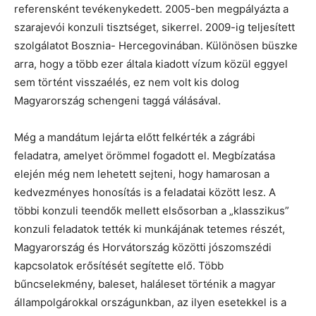
referensként tevékenykedett. 2005-ben megpályázta a
szarajevói konzuli tisztséget, sikerrel. 2009-ig teljesített
szolgálatot Bosznia- Hercegovinában. Különösen büszke
arra, hogy a több ezer általa kiadott vízum közül eggyel
sem történt visszaélés, ez nem volt kis dolog
Magyarország schengeni taggá válásával.
Még a mandátum lejárta előtt felkérték a zágrábi
feladatra, amelyet örömmel fogadott el. Megbízatása
elején még nem lehetett sejteni, hogy hamarosan a
kedvezményes honosítás is a feladatai között lesz. A
többi konzuli teendők mellett elsősorban a „klasszikus”
konzuli feladatok tették ki munkájának tetemes részét,
Magyarország és Horvátország közötti jószomszédi
kapcsolatok erősítését segítette elő. Több
bűncselekmény, baleset, haláleset történik a magyar
állampolgárokkal országunkban, az ilyen esetekkel is a