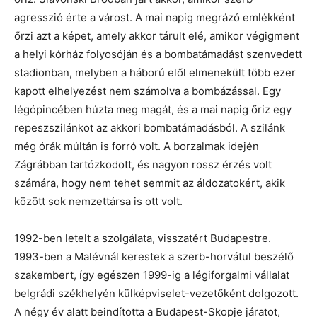
agresszió érte a várost. A mai napig megrázó emlékként
őrzi azt a képet, amely akkor tárult elé, amikor végigment
a helyi kórház folyosóján és a bombatámadást szenvedett
stadionban, melyben a háború elől elmenekült több ezer
kapott elhelyezést nem számolva a bombázással. Egy
légópincében húzta meg magát, és a mai napig őriz egy
repeszszilánkot az akkori bombatámadásból. A szilánk
még órák múltán is forró volt. A borzalmak idején
Zágrábban tartózkodott, és nagyon rossz érzés volt
számára, hogy nem tehet semmit az áldozatokért, akik
között sok nemzettársa is ott volt.
1992-ben letelt a szolgálata, visszatért Budapestre.
1993-ben a Malévnál kerestek a szerb-horvátul beszélő
szakembert, így egészen 1999-ig a légiforgalmi vállalat
belgrádi székhelyén külképviselet-vezetőként dolgozott.
A négy év alatt beindította a Budapest-Skopje járatot,