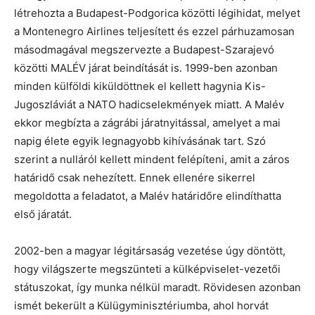
létrehozta a Budapest-Podgorica közötti légihidat, melyet
a Montenegro Airlines teljesített és ezzel párhuzamosan
másodmagával megszervezte a Budapest-Szarajevó
közötti MALÉV járat beindítását is. 1999-ben azonban
minden külföldi kiküldöttnek el kellett hagynia Kis-
Jugoszláviát a NATO hadicselekmények miatt. A Malév
ekkor megbízta a zágrábi járatnyitással, amelyet a mai
napig élete egyik legnagyobb kihívásának tart. Szó
szerint a nulláról kellett mindent felépíteni, amit a záros
határidő csak nehezített. Ennek ellenére sikerrel
megoldotta a feladatot, a Malév határidőre elindíthatta
első járatát.
2002-ben a magyar légitársaság vezetése úgy döntött,
hogy világszerte megszünteti a külképviselet-vezetői
státuszokat, így munka nélkül maradt. Rövidesen azonban
ismét bekerült a Külügyminisztériumba, ahol horvát