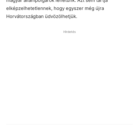
magyar állampolgárok lehetünk. Azt sem tartja
elképzelhetetlennek, hogy egyszer még újra
Horvátországban üdvözölhetjük.
Hirdetés