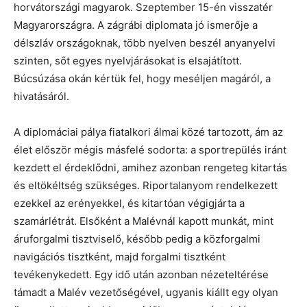
horvátországi magyarok. Szeptember 15-én visszatér
Magyarországra. A zágrábi diplomata jó ismerője a
délszláv országoknak, több nyelven beszél anyanyelvi
szinten, sőt egyes nyelvjárásokat is elsajátított.
Búcsúzása okán kértük fel, hogy meséljen magáról, a
hivatásáról.
A diplomáciai pálya fiatalkori álmai közé tartozott, ám az
élet először mégis másfelé sodorta: a sportrepülés iránt
kezdett el érdeklődni, amihez azonban rengeteg kitartás
és eltökéltség szükséges. Riportalanyom rendelkezett
ezekkel az erényekkel, és kitartóan végigjárta a
szamárlétrát. Elsőként a Malévnál kapott munkát, mint
áruforgalmi tisztviselő, később pedig a közforgalmi
navigációs tisztként, majd forgalmi tisztként
tevékenykedett. Egy idő után azonban nézeteltérése
támadt a Malév vezetőségével, ugyanis kiállt egy olyan