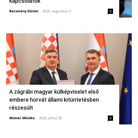
kapcsolatok
Racsmány Dániel
-
2026, augusztus 3.
0
A zágrábi magyar külképviselet első
embere horvát állami kitüntetésben
részesült
Molnár Mónika
-
2026, július 30.
0