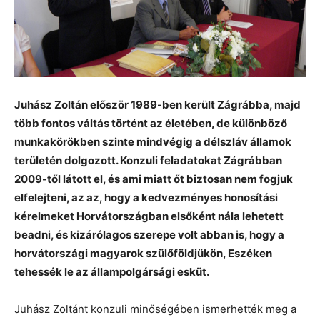
Juhász Zoltán először 1989-ben került Zágrábba, majd
több fontos váltás történt az életében, de különböző
munkakörökben szinte mindvégig a délszláv államok
területén dolgozott. Konzuli feladatokat Zágrábban
2009-től látott el, és ami miatt őt biztosan nem fogjuk
elfelejteni, az az, hogy a kedvezményes honosítási
kérelmeket Horvátországban elsőként nála lehetett
beadni, és kizárólagos szerepe volt abban is, hogy a
horvátországi magyarok szülőföldjükön, Eszéken
tehessék le az állampolgársági esküt.
Juhász Zoltánt konzuli minőségében ismerhették meg a