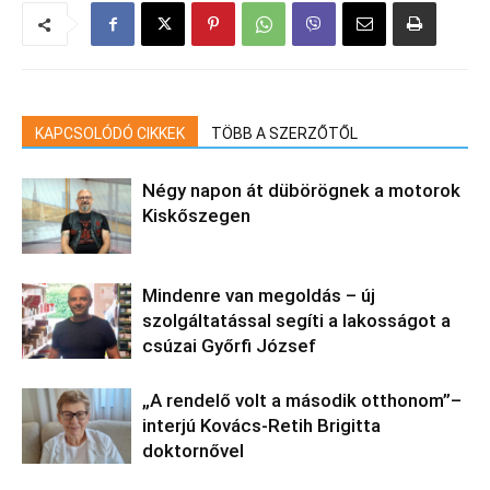
KAPCSOLÓDÓ CIKKEK
TÖBB A SZERZŐTŐL
Négy napon át dübörögnek a motorok
Kiskőszegen
Mindenre van megoldás – új
szolgáltatással segíti a lakosságot a
csúzai Győrfi József
„A rendelő volt a második otthonom”–
interjú Kovács-Retih Brigitta
doktornővel