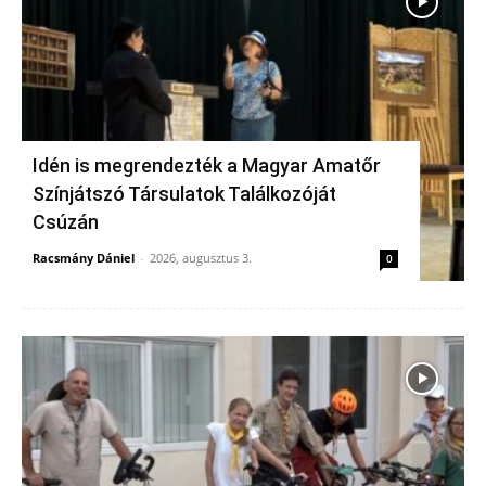
Idén is megrendezték a Magyar Amatőr
Színjátszó Társulatok Találkozóját
Csúzán
Racsmány Dániel
-
2026, augusztus 3.
0