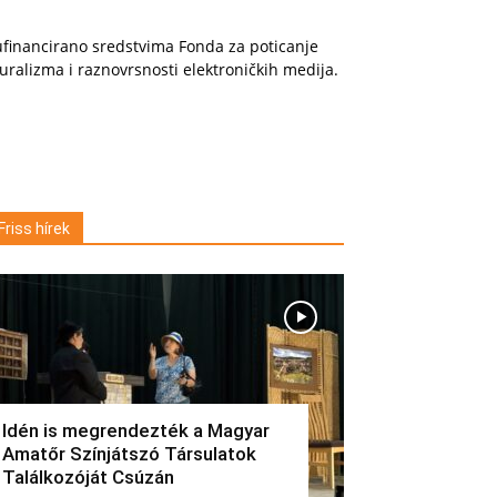
financirano sredstvima Fonda za poticanje
uralizma i raznovrsnosti elektroničkih medija.
Friss hírek
Idén is megrendezték a Magyar
Amatőr Színjátszó Társulatok
Találkozóját Csúzán