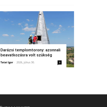
Darázsi templomtorony: azonnali
beavatkozásra volt szükség
Tatai Igor
-
2026, július 30.
0