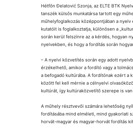
Hétfőn Đelatović Szonja, az ELTE BTK Nyelv
tanszék külsős munkatársa tartott egy műh
műhelyfoglalkozás középpontjában a nyelv és
kutatóit is foglalkoztatja, különösen a „kultu
során kerül felszínre az a kérdés, hogyan 
nyelvekben, és hogy a fordítás során hogyan
– A nyelvi közvetítés során egy adott nyelv
érzékelhető, amikor a fordító vagy a tolmács 
a befogadó kultúrába. A fordítónak ezért a 
között fel kell mérnie a célnyelvi olvasóköz
kultúrát, így kultúraközvetítő szerepe is va
A műhely résztvevői számára lehetőség nyílt
fordításába mind elméleti, mind gyakorlati s
horvát-magyar és magyar-horvát fordítás kih