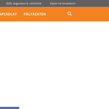
2026, augusztus 6, csütörtök
Vijesti na hrvatskom
APCSOLAT
PÁLYÁZATOK