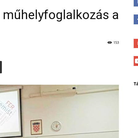
is műhelyfoglalkozás a
153
T