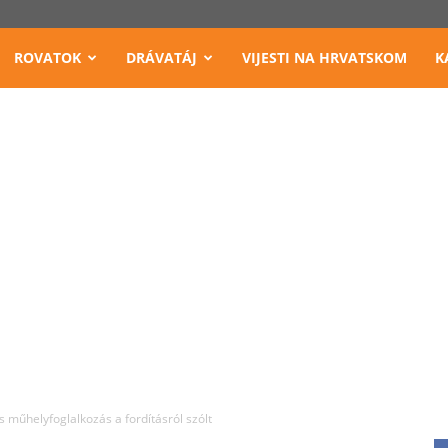
ROVATOK
DRÁVATÁJ
VIJESTI NA HRVATSKOM
K
is műhelyfoglalkozás a fordításról szólt