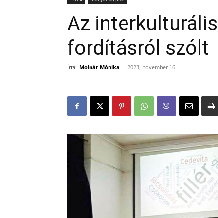
Az interkulturál
fordításról szólt
Írta:
Molnár Mónika
-
2023, november 16.