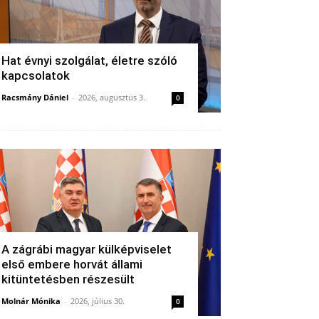
Hat évnyi szolgálat, életre szóló
kapcsolatok
Racsmány Dániel
-
2026, augusztus 3.
0
A zágrábi magyar külképviselet
első embere horvát állami
kitüntetésben részesült
Molnár Mónika
-
2026, július 30.
0