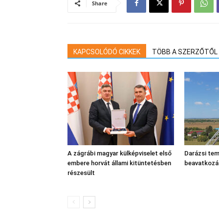
Share
KAPCSOLÓDÓ CIKKEK
TÖBB A SZERZŐTŐL
A zágrábi magyar külképviselet első
Darázsi tem
embere horvát állami kitüntetésben
beavatkozá
részesült