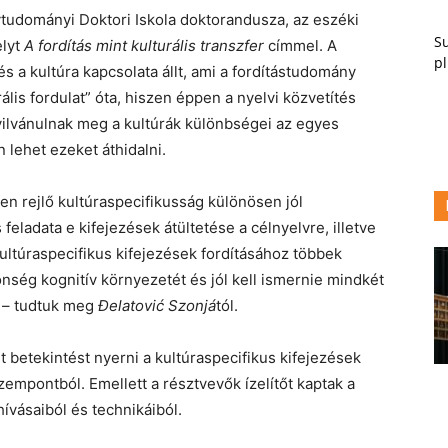
tudományi Doktori Iskola doktorandusza, az eszéki
Su
elyt
A fordítás mint kulturális transzfer
címmel. A
pl
 a kultúra kapcsolata állt, ami a fordítástudomány
rális fordulat” óta, hiszen éppen a nyelvi közvetítés
nyilvánulnak meg a kultúrák különbségei az egyes
 lehet ezeket áthidalni.
ben rejlő kultúraspecifikusság különösen jól
feladata e kifejezések átültetése a célnyelvre, illetve
kultúraspecifikus kifejezések fordításához többek
önség kognitív környezetét és jól kell ismernie mindkét
n – tudtuk meg
Đelatović Szonjá
tól.
 betekintést nyerni a kultúraspecifikus kifejezések
zempontból. Emellett a résztvevők ízelítőt kaptak a
ívásaiból és technikáiból.