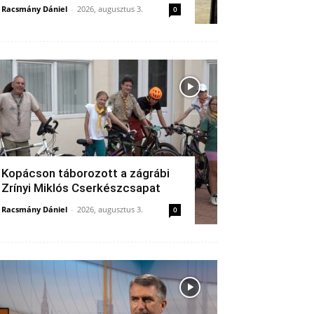
Racsmány Dániel
-
2026, augusztus 3.
0
Kopácson táborozott a zágrábi
Zrínyi Miklós Cserkészcsapat
Racsmány Dániel
-
2026, augusztus 3.
0