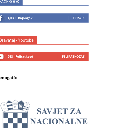
FACEBOOK
4,039
Rajongók
TETSZIK
Drávatáj - Youtube
763
Feliratkozó
FELIRATKOZÁS
ámogató: