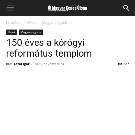
Kezdőlap
Hírek
Magyarságunk
Hírek
Magyarságunk
150 éves a kórógyi
református templom
Írta:
Tatai Igor
-
2023, november 24.
387