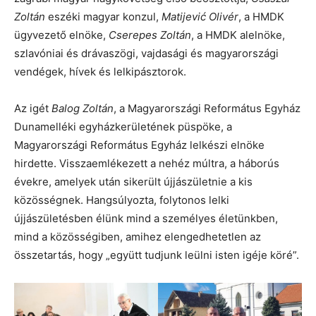
Zoltán
eszéki magyar konzul,
Matijević Olivér
, a HMDK
ügyvezető elnöke,
Cserepes Zoltán
, a HMDK alelnöke,
szlavóniai és drávaszögi, vajdasági és magyarországi
vendégek, hívek és lelkipásztorok.
Az igét
Balog Zoltán
, a Magyarországi Református Egyház
Dunamelléki egyházkerületének püspöke, a
Magyarországi Református Egyház lelkészi elnöke
hirdette. Visszaemlékezett a nehéz múltra, a háborús
évekre, amelyek után sikerült újjászületnie a kis
közösségnek. Hangsúlyozta, folytonos lelki
újjászületésben élünk mind a személyes életünkben,
mind a közösségiben, amihez elengedhetetlen az
összetartás, hogy „együtt tudjunk leülni isten igéje köré”.