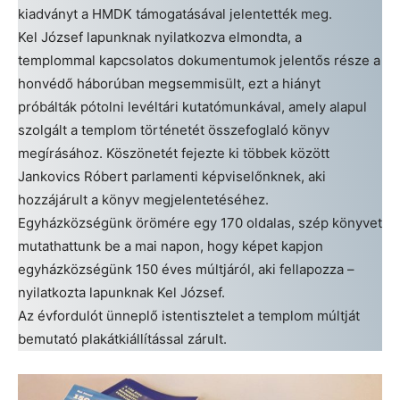
kiadványt a HMDK támogatásával jelentették meg.
Kel József lapunknak nyilatkozva elmondta, a
templommal kapcsolatos dokumentumok jelentős része a
honvédő háborúban megsemmisült, ezt a hiányt
próbálták pótolni levéltári kutatómunkával, amely alapul
szolgált a templom történetét összefoglaló könyv
megírásához. Köszönetét fejezte ki többek között
Jankovics Róbert parlamenti képviselőnknek, aki
hozzájárult a könyv megjelentetéséhez.
Egyházközségünk örömére egy 170 oldalas, szép könyvet
mutathattunk be a mai napon, hogy képet kapjon
egyházközségünk 150 éves múltjáról, aki fellapozza –
nyilatkozta lapunknak Kel József.
Az évfordulót ünneplő istentisztelet a templom múltját
bemutató plakátkiállítással zárult.