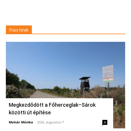
Friss hírek
Megkezdődött a Főherceglak–Sárok
közötti út építése
Molnár Mónika
-
2026, augusztus 7.
0