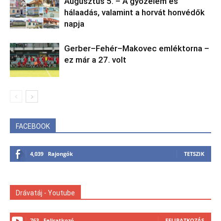
Augusztus 5. – A győzelem és
hálaadás, valamint a horvát honvédők
napja
Gerber–Fehér–Makovec emléktorna –
ez már a 27. volt
FACEBOOK
4,039
Rajongók
TETSZIK
Drávatáj - Youtube
763
Feliratkozó
FELIRATKOZÁS