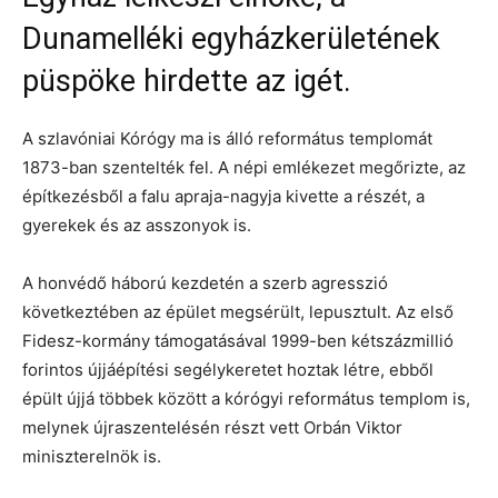
Dunamelléki egyházkerületének
püspöke hirdette az igét.
A szlavóniai Kórógy ma is álló református templomát
1873-ban szentelték fel. A népi emlékezet megőrizte, az
építkezésből a falu apraja-nagyja kivette a részét, a
gyerekek és az asszonyok is.
A honvédő háború kezdetén a szerb agresszió
következtében az épület megsérült, lepusztult. Az első
Fidesz-kormány támogatásával 1999-ben kétszázmillió
forintos újjáépítési segélykeretet hoztak létre, ebből
épült újjá többek között a kórógyi református templom is,
melynek újraszentelésén részt vett Orbán Viktor
miniszterelnök is.