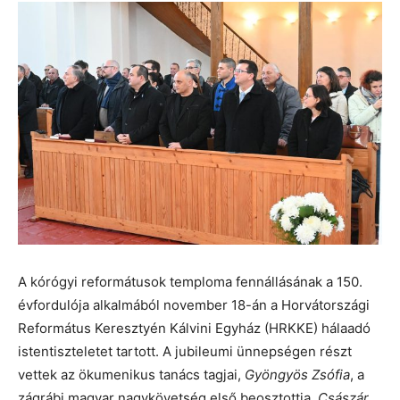
A kórógyi reformátusok temploma fennállásának a 150.
évfordulója alkalmából november 18-án a Horvátországi
Református Keresztyén Kálvini Egyház (HRKKE) hálaadó
istentiszteletet tartott. A jubileumi ünnepségen részt
vettek az ökumenikus tanács tagjai,
Gyöngyös Zsófia
, a
zágrábi magyar nagykövetség első beosztottja,
Császár