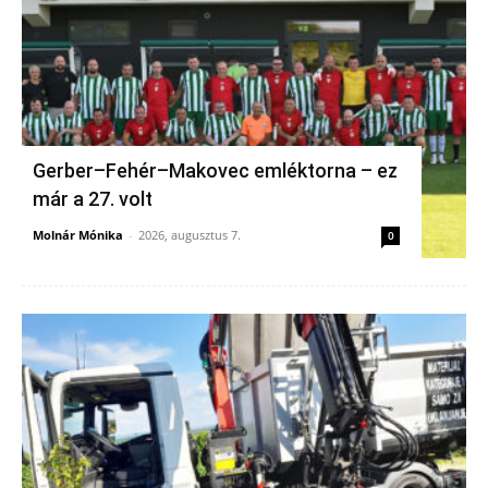
Gerber–Fehér–Makovec emléktorna – ez
már a 27. volt
Molnár Mónika
-
2026, augusztus 7.
0