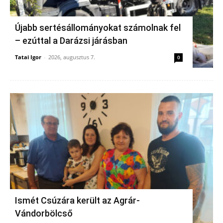
Újabb sertésállományokat számolnak fel
– ezúttal a Darázsi járásban
Tatai Igor
-
2026, augusztus 7.
0
Ismét Csúzára került az Agrár-
Vándorbölcső