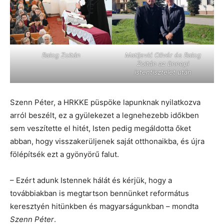
Balog Zoltán
Matijević Olivér és Balog
Zoltán az ünnepi
istentisztelet után
Szenn Péter, a HRKKE püspöke lapunknak nyilatkozva
arról beszélt, ez a gyülekezet a legnehezebb időkben
sem veszítette el hitét, Isten pedig megáldotta őket
abban, hogy visszakerüljenek saját otthonaikba, és újra
fölépítsék ezt a gyönyörű falut.
– Ezért adunk Istennek hálát és kérjük, hogy a
továbbiakban is megtartson bennünket református
keresztyén hitünkben és magyarságunkban – mondta
Szenn Péter
.