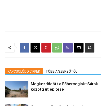
KAPCSOLÓDÓ CIKKEK
TÖBB A SZERZŐTŐL
Megkezdődött a Főherceglak–Sárok
közötti út építése