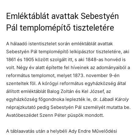
Emléktáblát avattak Sebestyén
Pál templomépítő tiszteletére
A hálaadó istentisztelet során emléktáblát avattak
Sebestyén Pál templomépítő lelkipásztor tiszteletére, aki
1861 és 1905 között szolgált itt, s aki 1848-as honvéd is
volt. Négy év alatt építette fel híveinek az adományaiból a
református templomot, melyet 1873. november 9-én
szenteltek föl. A kórógyi református egyházközség által
állított emléktáblát Balog Zoltán és Kel József, az
egyházközség főgondnoka leplezték le, dr.
Lábadi Károly
néprajzkutató pedig Sebestyén Pál személyét mutatta be.
Avatóbeszédet Szenn Péter püspök mondott.
A táblaavatás után a helybéli Ady Endre Művelődési